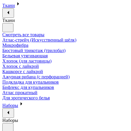
Ткани
Ткани
Смотреть все товары
Атлас-стрейч (Искусственный шёлк)
Микрофибра
Бюстовый трикотаж (трилобал)
Бельевая утягивающая
Хлопок (для ластовицы)
Хлопок с лайкрой
Кашкорсе с лайкрой
Ажурная рибана (с перфорацией)
Подкладка для купальников
Бифлекс для купальников
Атлас прокатный
Для эротического белья
Наборы
Наборы