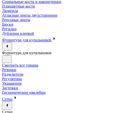
Спиральные кости и наконечники
Планшетные кости
Люверсы
Атласные ленты двухсторонние
Репсовые ленты
Бюски
Регилин
Дублерин клеевой
Фурнитура для купальников
Фурнитура для купальников
Смотреть все товары
Резинки
Разделители
Регуляторы
Украшения
Застежки
Гигиенические наклейки
Сетки
Сетки