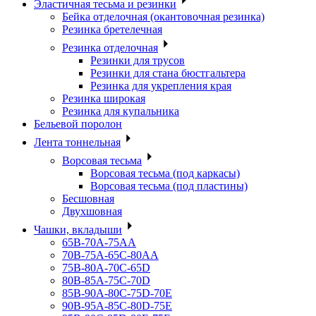
Эластичная тесьма и резинки
Бейка отделочная (окантовочная резинка)
Резинка бретелечная
Резинка отделочная
Резинки для трусов
Резинки для стана бюстгальтера
Резинка для укрепления края
Резинка широкая
Резинка для купальника
Бельевой поролон
Лента тоннельная
Ворсовая тесьма
Ворсовая тесьма (под каркасы)
Ворсовая тесьма (под пластины)
Бесшовная
Двухшовная
Чашки, вкладыши
65B-70A-75АА
70В-75А-65С-80АА
75В-80А-70С-65D
80В-85А-75С-70D
85В-90А-80С-75D-70E
90B-95A-85C-80D-75E