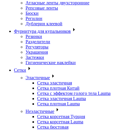
Атласные ленты двухсторонние
Репсовые ленты
Бюски
Регилин
Дублерин клеевой
Фурнитура для купальников
Резинки
Разделители
Регуляторы
Украшения
Застежки
Гигиенические наклейки
Сетки
Эластичные
Сетка эластичная
Сетка плотная Китай
Сетка с эффектом голого тела Lauma
Сетка эластичная Lauma
Сетка плотная Lauma
Неэластичные
Сетка корсетная Турция
Сетка корсетная Lauma
Сетка бюстовая