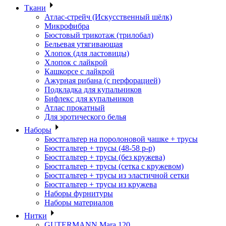
Ткани
Атлас-стрейч (Искусственный шёлк)
Микрофибра
Бюстовый трикотаж (трилобал)
Бельевая утягивающая
Хлопок (для ластовицы)
Хлопок с лайкрой
Кашкорсе с лайкрой
Ажурная рибана (с перфорацией)
Подкладка для купальников
Бифлекс для купальников
Атлас прокатный
Для эротического белья
Наборы
Бюстгальтер на поролоновой чашке + трусы
Бюстгальтер + трусы (48-58 р-р)
Бюстгальтер + трусы (без кружева)
Бюстгальтер + трусы (сетка с кружевом)
Бюстгальтер + трусы из эластичной сетки
Бюстгальтер + трусы из кружева
Наборы фурнитуры
Наборы материалов
Нитки
GUTERMANN Mara 120