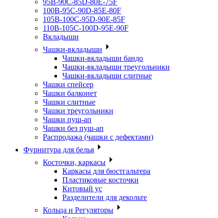
95B-90C-85D-80E-75F
100B-95C-90D-85E-80F
105B-100C-95D-90E-85F
110B-105C-100D-95E-90F
Вкладыши
Чашки-вкладыши
Чашки-вкладыши бандо
Чашки-вкладыши треугольники
Чашки-вкладыши слитные
Чашки спейсер
Чашки балконет
Чашки слитные
Чашки треугольники
Чашки пуш-ап
Чашки без пуш-ап
Распродажа (чашки с дефектами)
Фурнитура для белья
Косточки, каркасы
Каркасы для бюстгальтера
Пластиковые косточки
Китовый ус
Разделители для декольте
Кольца и Регуляторы