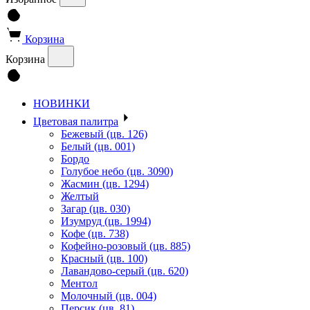
Корзина
Корзина
НОВИНКИ
Цветовая палитра
Бежевый (цв. 126)
Белый (цв. 001)
Бордо
Голубое небо (цв. 3090)
Жасмин (цв. 1294)
Желтый
Загар (цв. 030)
Изумруд (цв. 1994)
Кофе (цв. 738)
Кофейно-розовый (цв. 885)
Красный (цв. 100)
Лавандово-серый (цв. 620)
Ментол
Молочный (цв. 004)
Персик (цв. 81)