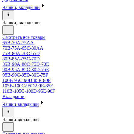
Чашки, вкладыши
Чашки, вкладыши
Смотреть все товары
65B-70A-75АА
70В-75А-65С-80АА
75В-80А-70С-65D
80В-85А-75С-70D
85В-90А-80С-75D-70E
90B-95A-85C-80D-75E
95B-90C-85D-80E-75F
100B-95C-90D-85E-80F
105B-100C-95D-90E-85F
110B-105C-100D-95E-90F
Вкладыши
Чашки-вкладыши
Чашки-вкладыши