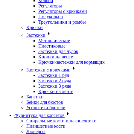
Кольца
Регуляторы
Регуляторы с крючками
Полукольца
Треугольники и ромбы
Крючки
Застежки
Металлические
Пластиковые
Застежки для чулок
Кнопки на ленте
Крючки-застежки для кормящих
Застежки с крючками
Застежки 1 ряд
Застежки 2 ряда
Застежки 3 ряда
Крючки на ленте
Бантики
Бейки для бюстов
Усилители бретели
Фурнитура для корсетов
Спиральные кости и наконечники
Планшетные кости
Люверсы