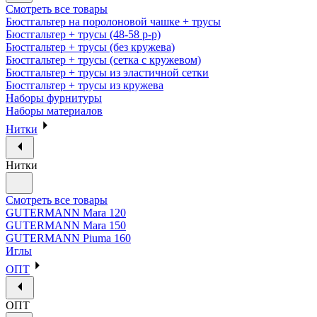
Смотреть все товары
Бюстгальтер на поролоновой чашке + трусы
Бюстгальтер + трусы (48-58 р-р)
Бюстгальтер + трусы (без кружева)
Бюстгальтер + трусы (сетка с кружевом)
Бюстгальтер + трусы из эластичной сетки
Бюстгальтер + трусы из кружева
Наборы фурнитуры
Наборы материалов
Нитки
Нитки
Смотреть все товары
GUTERMANN Mara 120
GUTERMANN Mara 150
GUTERMANN Piuma 160
Иглы
ОПТ
ОПТ