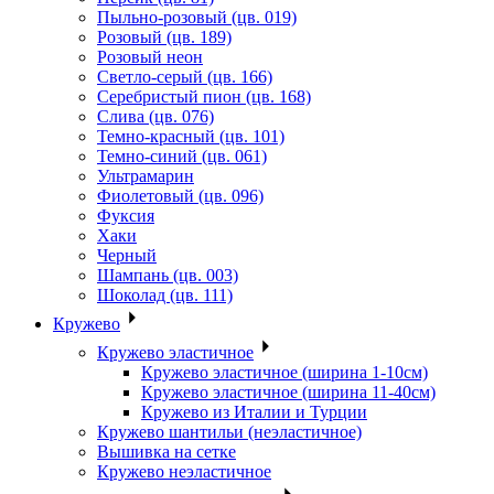
Пыльно-розовый (цв. 019)
Розовый (цв. 189)
Розовый неон
Светло-серый (цв. 166)
Серебристый пион (цв. 168)
Слива (цв. 076)
Темно-красный (цв. 101)
Темно-синий (цв. 061)
Ультрамарин
Фиолетовый (цв. 096)
Фуксия
Хаки
Черный
Шампань (цв. 003)
Шоколад (цв. 111)
Кружево
Кружево эластичное
Кружево эластичное (ширина 1-10см)
Кружево эластичное (ширина 11-40см)
Кружево из Италии и Турции
Кружево шантильи (неэластичное)
Вышивка на сетке
Кружево неэластичное