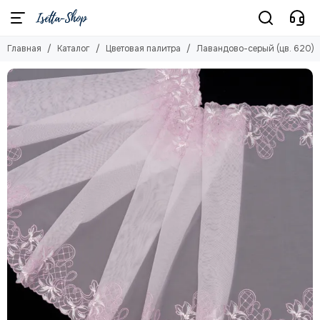
Цветовая палитра
Главная
Каталог
Цветовая палитра
Лавандово-серый (цв. 620)
Смотреть все товары
Бежевый (цв. 126)
Белый (цв. 001)
Бордо
Голубое небо (цв. 3090)
Жасмин (цв. 1294)
Желтый
Загар (цв. 030)
Изумруд (цв. 1994)
Кофе (цв. 738)
Кофейно-розовый (цв. 885)
Красный (цв. 100)
Лавандово-серый (цв. 620)
Ментол
Молочный (цв. 004)
Персик (цв. 81)