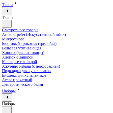
Ткани
Ткани
Смотреть все товары
Атлас-стрейч (Искусственный шёлк)
Микрофибра
Бюстовый трикотаж (трилобал)
Бельевая утягивающая
Хлопок (для ластовицы)
Хлопок с лайкрой
Кашкорсе с лайкрой
Ажурная рибана (с перфорацией)
Подкладка для купальников
Бифлекс для купальников
Атлас прокатный
Для эротического белья
Наборы
Наборы