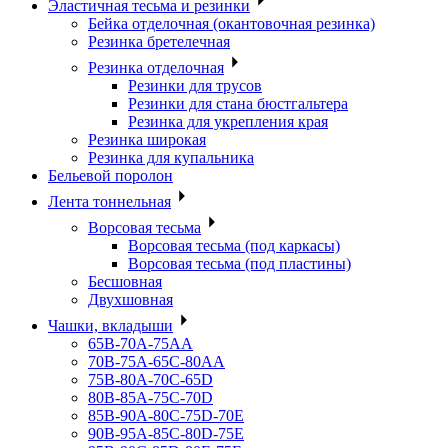
Эластичная тесьма и резинки
Бейка отделочная (окантовочная резинка)
Резинка бретелечная
Резинка отделочная
Резинки для трусов
Резинки для стана бюстгальтера
Резинка для укрепления края
Резинка широкая
Резинка для купальника
Бельевой поролон
Лента тоннельная
Ворсовая тесьма
Ворсовая тесьма (под каркасы)
Ворсовая тесьма (под пластины)
Бесшовная
Двухшовная
Чашки, вкладыши
65B-70A-75АА
70В-75А-65С-80АА
75В-80А-70С-65D
80В-85А-75С-70D
85В-90А-80С-75D-70E
90B-95A-85C-80D-75E