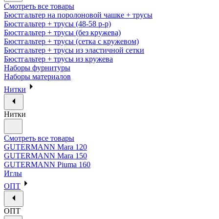
Смотреть все товары
Бюстгальтер на поролоновой чашке + трусы
Бюстгальтер + трусы (48-58 р-р)
Бюстгальтер + трусы (без кружева)
Бюстгальтер + трусы (сетка с кружевом)
Бюстгальтер + трусы из эластичной сетки
Бюстгальтер + трусы из кружева
Наборы фурнитуры
Наборы материалов
Нитки
Нитки
Смотреть все товары
GUTERMANN Mara 120
GUTERMANN Mara 150
GUTERMANN Piuma 160
Иглы
ОПТ
ОПТ