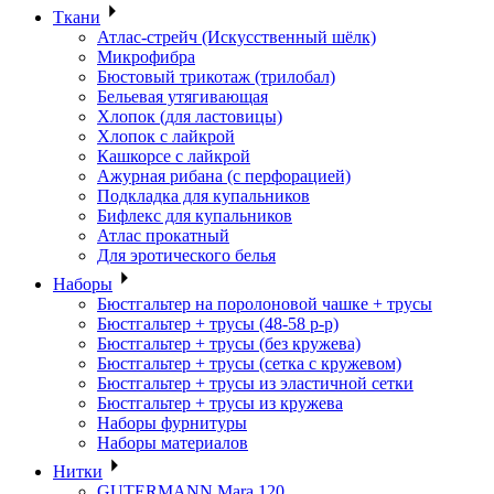
Ткани
Атлас-стрейч (Искусственный шёлк)
Микрофибра
Бюстовый трикотаж (трилобал)
Бельевая утягивающая
Хлопок (для ластовицы)
Хлопок с лайкрой
Кашкорсе с лайкрой
Ажурная рибана (с перфорацией)
Подкладка для купальников
Бифлекс для купальников
Атлас прокатный
Для эротического белья
Наборы
Бюстгальтер на поролоновой чашке + трусы
Бюстгальтер + трусы (48-58 р-р)
Бюстгальтер + трусы (без кружева)
Бюстгальтер + трусы (сетка с кружевом)
Бюстгальтер + трусы из эластичной сетки
Бюстгальтер + трусы из кружева
Наборы фурнитуры
Наборы материалов
Нитки
GUTERMANN Mara 120