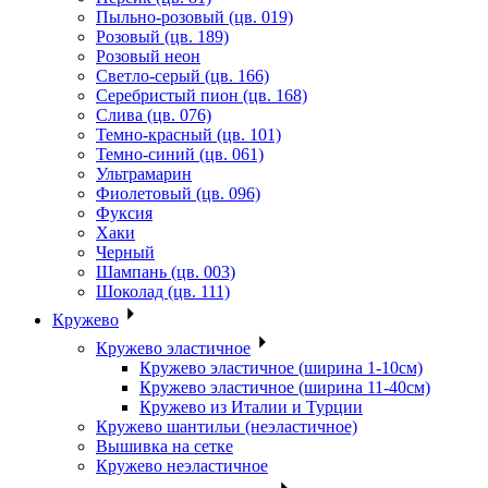
Пыльно-розовый (цв. 019)
Розовый (цв. 189)
Розовый неон
Светло-серый (цв. 166)
Серебристый пион (цв. 168)
Слива (цв. 076)
Темно-красный (цв. 101)
Темно-синий (цв. 061)
Ультрамарин
Фиолетовый (цв. 096)
Фуксия
Хаки
Черный
Шампань (цв. 003)
Шоколад (цв. 111)
Кружево
Кружево эластичное
Кружево эластичное (ширина 1-10см)
Кружево эластичное (ширина 11-40см)
Кружево из Италии и Турции
Кружево шантильи (неэластичное)
Вышивка на сетке
Кружево неэластичное