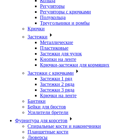
Кольца
Регуляторы
Регуляторы с крючками
Полукольца
Треугольники и ромбы
Крючки
Застежки
Металлические
Пластиковые
Застежки для чулок
Кнопки на ленте
Крючки-застежки для кормящих
Застежки с крючками
Застежки 1 ряд
Застежки 2 ряда
Застежки 3 ряда
Крючки на ленте
Бантики
Бейки для бюстов
Усилители бретели
Фурнитура для корсетов
Спиральные кости и наконечники
Планшетные кости
Люверсы