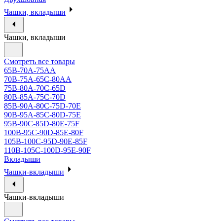
Чашки, вкладыши
Чашки, вкладыши
Смотреть все товары
65B-70A-75АА
70В-75А-65С-80АА
75В-80А-70С-65D
80В-85А-75С-70D
85В-90А-80С-75D-70E
90B-95A-85C-80D-75E
95B-90C-85D-80E-75F
100B-95C-90D-85E-80F
105B-100C-95D-90E-85F
110B-105C-100D-95E-90F
Вкладыши
Чашки-вкладыши
Чашки-вкладыши