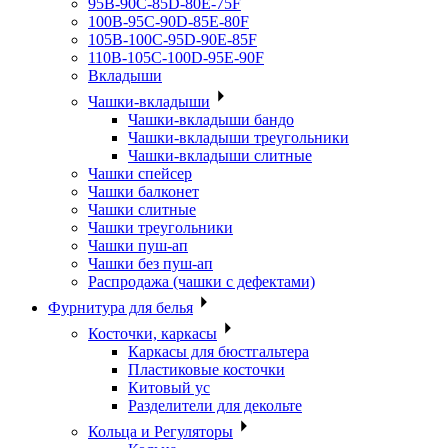
95B-90C-85D-80E-75F
100B-95C-90D-85E-80F
105B-100C-95D-90E-85F
110B-105C-100D-95E-90F
Вкладыши
Чашки-вкладыши
Чашки-вкладыши бандо
Чашки-вкладыши треугольники
Чашки-вкладыши слитные
Чашки спейсер
Чашки балконет
Чашки слитные
Чашки треугольники
Чашки пуш-ап
Чашки без пуш-ап
Распродажа (чашки с дефектами)
Фурнитура для белья
Косточки, каркасы
Каркасы для бюстгальтера
Пластиковые косточки
Китовый ус
Разделители для декольте
Кольца и Регуляторы