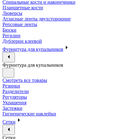
Спиральные кости и наконечники
Планшетные кости
Люверсы
Атласные ленты двухсторонние
Репсовые ленты
Бюски
Регилин
Дублерин клеевой
Фурнитура для купальников
Фурнитура для купальников
Смотреть все товары
Резинки
Разделители
Регуляторы
Украшения
Застежки
Гигиенические наклейки
Сетки
Сетки