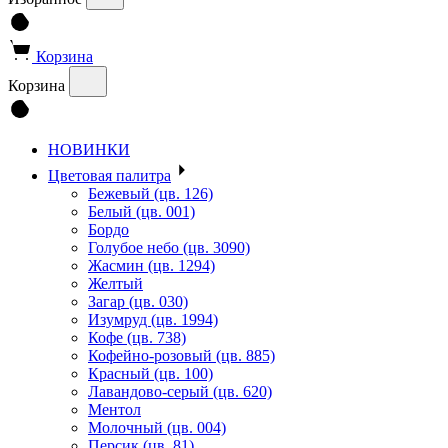
Корзина
Корзина
НОВИНКИ
Цветовая палитра
Бежевый (цв. 126)
Белый (цв. 001)
Бордо
Голубое небо (цв. 3090)
Жасмин (цв. 1294)
Желтый
Загар (цв. 030)
Изумруд (цв. 1994)
Кофе (цв. 738)
Кофейно-розовый (цв. 885)
Красный (цв. 100)
Лавандово-серый (цв. 620)
Ментол
Молочный (цв. 004)
Персик (цв. 81)