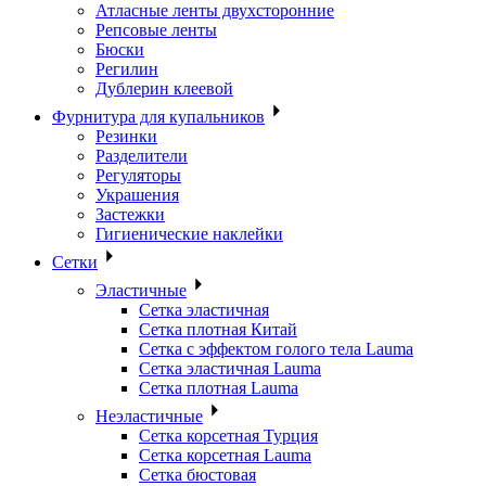
Атласные ленты двухсторонние
Репсовые ленты
Бюски
Регилин
Дублерин клеевой
Фурнитура для купальников
Резинки
Разделители
Регуляторы
Украшения
Застежки
Гигиенические наклейки
Сетки
Эластичные
Сетка эластичная
Сетка плотная Китай
Сетка с эффектом голого тела Lauma
Сетка эластичная Lauma
Сетка плотная Lauma
Неэластичные
Сетка корсетная Турция
Сетка корсетная Lauma
Сетка бюстовая