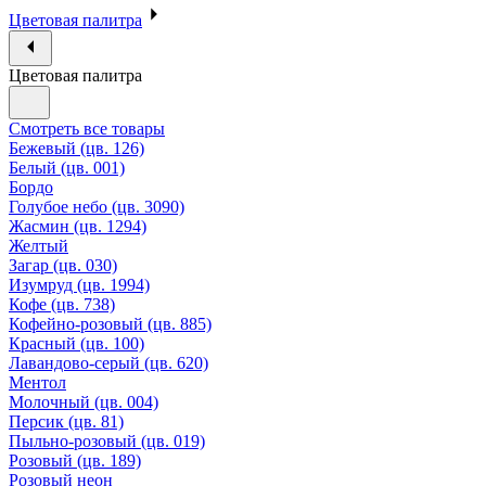
Цветовая палитра
Цветовая палитра
Смотреть все товары
Бежевый (цв. 126)
Белый (цв. 001)
Бордо
Голубое небо (цв. 3090)
Жасмин (цв. 1294)
Желтый
Загар (цв. 030)
Изумруд (цв. 1994)
Кофе (цв. 738)
Кофейно-розовый (цв. 885)
Красный (цв. 100)
Лавандово-серый (цв. 620)
Ментол
Молочный (цв. 004)
Персик (цв. 81)
Пыльно-розовый (цв. 019)
Розовый (цв. 189)
Розовый неон