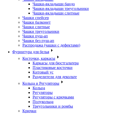
Чашки-вкладыши бандо
Чашки-вкладыши треугольники
Чашки-вкладыши слитные
Чашки спейсер
Чашки балконет
Чашки слитные
Чашки треугольники
Чашки пуш-ап
Чашки без пуш-ап
Распродажа (чашки с дефектами)
Фурнитура для белья
Косточки, каркасы
Каркасы для бюстгальтера
Пластиковые косточки
Китовый ус
Разделители для декольте
Кольца и Регуляторы
Кольца
Регуляторы
Регуляторы с крючками
Полукольца
Треугольники и ромбы
Крючки