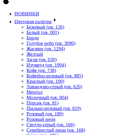
НОВИНКИ
Цветовая палитра
Бежевый (цв. 126)
Белый (цв. 001)
Бордо
Голубое небо (цв. 3090)
Жасмин (цв. 1294)
Желтый
Загар (цв. 030)
Изумруд (цв. 1994)
Кофе (цв. 738)
Кофейно-розовый (цв. 885)
Красный (цв. 100)
Лавандово-серый (цв. 620)
Ментол
Молочный (цв. 004)
Персик (цв. 81)
Пыльно-розовый (цв. 019)
Розовый (цв. 189)
Розовый неон
Светло-серый (цв. 166)
Серебристый пион (цв. 168)