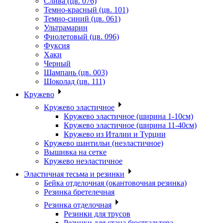
Слива (цв. 076)
Темно-красный (цв. 101)
Темно-синий (цв. 061)
Ультрамарин
Фиолетовый (цв. 096)
Фуксия
Хаки
Черный
Шампань (цв. 003)
Шоколад (цв. 111)
Кружево
Кружево эластичное
Кружево эластичное (ширина 1-10см)
Кружево эластичное (ширина 11-40см)
Кружево из Италии и Турции
Кружево шантильи (неэластичное)
Вышивка на сетке
Кружево неэластичное
Эластичная тесьма и резинки
Бейка отделочная (окантовочная резинка)
Резинка бретелечная
Резинка отделочная
Резинки для трусов
Резинки для стана бюстгальтера