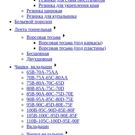
Резинка для укрепления края
Резинка широкая
Резинка для купальника
Бельевой поролон
Лента тоннельная
Ворсовая тесьма
Ворсовая тесьма (под каркасы)
Ворсовая тесьма (под пластины)
Бесшовная
Двухшовная
Чашки, вкладыши
65B-70A-75АА
70В-75А-65С-80АА
75В-80А-70С-65D
80В-85А-75С-70D
85В-90А-80С-75D-70E
90B-95A-85C-80D-75E
95B-90C-85D-80E-75F
100B-95C-90D-85E-80F
105B-100C-95D-90E-85F
110B-105C-100D-95E-90F
Вкладыши
Чашки-вкладыши