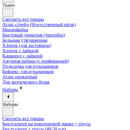
Ткани
Смотреть все товары
Атлас-стрейч (Искусственный шёлк)
Микрофибра
Бюстовый трикотаж (трилобал)
Бельевая утягивающая
Хлопок (для ластовицы)
Хлопок с лайкрой
Кашкорсе с лайкрой
Ажурная рибана (с перфорацией)
Подкладка для купальников
Бифлекс для купальников
Атлас прокатный
Для эротического белья
Наборы
Наборы
Смотреть все товары
Бюстгальтер на поролоновой чашке + трусы
Бюстгальтер + трусы (48-58 р-р)