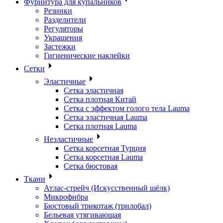
Фурнитура для купальников
Резинки
Разделители
Регуляторы
Украшения
Застежки
Гигиенические наклейки
Сетки
Эластичные
Сетка эластичная
Сетка плотная Китай
Сетка с эффектом голого тела Lauma
Сетка эластичная Lauma
Сетка плотная Lauma
Неэластичные
Сетка корсетная Турция
Сетка корсетная Lauma
Сетка бюстовая
Ткани
Атлас-стрейч (Искусственный шёлк)
Микрофибра
Бюстовый трикотаж (трилобал)
Бельевая утягивающая