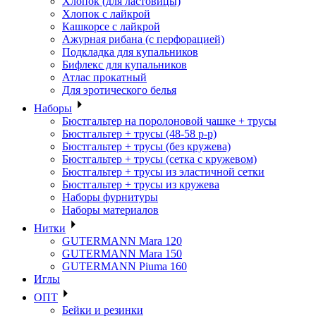
Хлопок (для ластовицы)
Хлопок с лайкрой
Кашкорсе с лайкрой
Ажурная рибана (с перфорацией)
Подкладка для купальников
Бифлекс для купальников
Атлас прокатный
Для эротического белья
Наборы
Бюстгальтер на поролоновой чашке + трусы
Бюстгальтер + трусы (48-58 р-р)
Бюстгальтер + трусы (без кружева)
Бюстгальтер + трусы (сетка с кружевом)
Бюстгальтер + трусы из эластичной сетки
Бюстгальтер + трусы из кружева
Наборы фурнитуры
Наборы материалов
Нитки
GUTERMANN Mara 120
GUTERMANN Mara 150
GUTERMANN Piuma 160
Иглы
ОПТ
Бейки и резинки