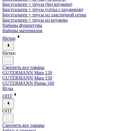
Бюстгальтер + трусы (без кружева)
Бюстгальтер + трусы (сетка с кружевом)
Бюстгальтер + трусы из эластичной сетки
Бюстгальтер + трусы из кружева
Наборы фурнитуры
Наборы материалов
Нитки
Нитки
Смотреть все товары
GUTERMANN Mara 120
GUTERMANN Mara 150
GUTERMANN Piuma 160
Иглы
ОПТ
ОПТ
Смотреть все товары
Бейки и резинки