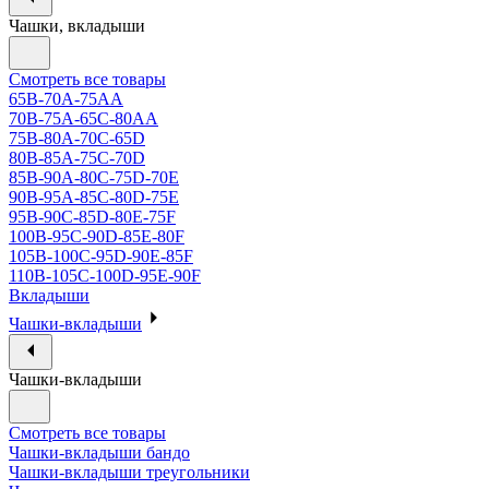
Чашки, вкладыши
Смотреть все товары
65B-70A-75АА
70В-75А-65С-80АА
75В-80А-70С-65D
80В-85А-75С-70D
85В-90А-80С-75D-70E
90B-95A-85C-80D-75E
95B-90C-85D-80E-75F
100B-95C-90D-85E-80F
105B-100C-95D-90E-85F
110B-105C-100D-95E-90F
Вкладыши
Чашки-вкладыши
Чашки-вкладыши
Смотреть все товары
Чашки-вкладыши бандо
Чашки-вкладыши треугольники