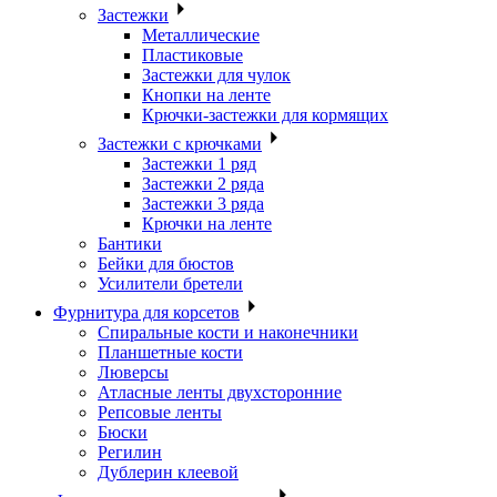
Застежки
Металлические
Пластиковые
Застежки для чулок
Кнопки на ленте
Крючки-застежки для кормящих
Застежки с крючками
Застежки 1 ряд
Застежки 2 ряда
Застежки 3 ряда
Крючки на ленте
Бантики
Бейки для бюстов
Усилители бретели
Фурнитура для корсетов
Спиральные кости и наконечники
Планшетные кости
Люверсы
Атласные ленты двухсторонние
Репсовые ленты
Бюски
Регилин
Дублерин клеевой