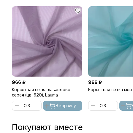
966 ₽
966 ₽
Корсетная cетка лавандово-
Корсетная cетка мен
серая (цв. 620), Lauma
В корзину
Покупают вместе