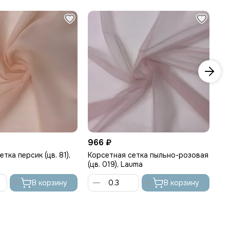
−
966 ₽
52
тка персик (цв. 81),
Корсетная cетка пыльно-розовая
Ко
(цв. 019), Lauma
La
В корзину
В корзину