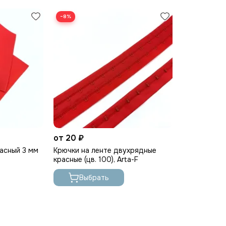
−8%
от 20 ₽
асный 3 мм
Крючки на ленте двухрядные
красные (цв. 100), Arta-F
Выбрать