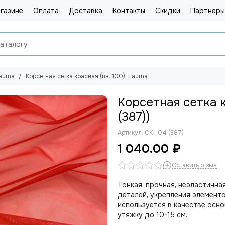
газине
Оплата
Доставка
Контакты
Скидки
Партнеры
Lauma
Корсетная cетка красная (цв. 100), Lauma
Корсетная cетка к
(387))
Артикул:
СК-104 (387)
1 040.00 ₽
Оставить отзыв
Тонкая, прочная, неэластична
деталей, укрепления элементо
используется в качестве осн
утяжку до 10-15 см.