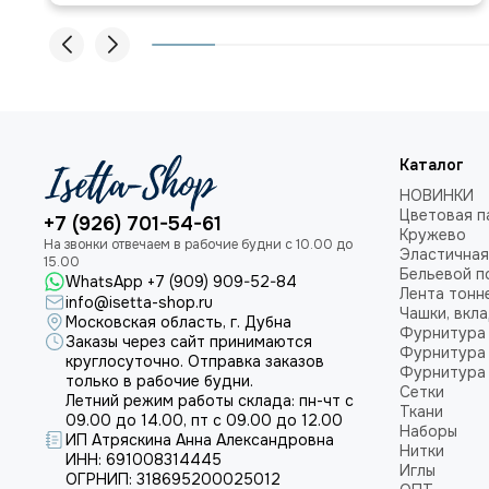
Каталог
НОВИНКИ
Цветовая п
+7 (926) 701-54-61
Кружево
Эластичная
Бельевой п
WhatsApp +7 (909) 909-52-84
Лента тонн
info@isetta-shop.ru
Чашки, вкл
Московская область, г. Дубна
Фурнитура 
Заказы через сайт принимаются
Фурнитура 
круглосуточно. Отправка заказов
Фурнитура 
только в рабочие будни.
Сетки
Летний режим работы склада: пн-чт с
Ткани
09.00 до 14.00, пт с 09.00 до 12.00
Наборы
ИП Атряскина Анна Александровна
Нитки
ИНН: 691008314445
Иглы
ОГРНИП: 318695200025012