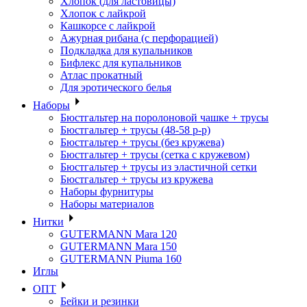
Хлопок (для ластовицы)
Хлопок с лайкрой
Кашкорсе с лайкрой
Ажурная рибана (с перфорацией)
Подкладка для купальников
Бифлекс для купальников
Атлас прокатный
Для эротического белья
Наборы
Бюстгальтер на поролоновой чашке + трусы
Бюстгальтер + трусы (48-58 р-р)
Бюстгальтер + трусы (без кружева)
Бюстгальтер + трусы (сетка с кружевом)
Бюстгальтер + трусы из эластичной сетки
Бюстгальтер + трусы из кружева
Наборы фурнитуры
Наборы материалов
Нитки
GUTERMANN Mara 120
GUTERMANN Mara 150
GUTERMANN Piuma 160
Иглы
ОПТ
Бейки и резинки