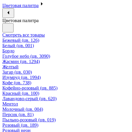
Цветовая палитра
Цветовая палитра
Смотреть все товары
Бежевый (цв. 126)
Белый (цв. 001)
Бордо
Голубое небо (цв. 3090)
Жасмин (цв. 1294)
Желтый
Загар (цв. 030)
Изумруд (цв. 1994)
Кофе (цв. 738)
Кофейно-розовый (цв. 885)
Красный (цв. 100)
Лавандово-серый (цв. 620)
Ментол
Молочный (цв. 004)
Персик (цв. 81)
Пыльно-розовый (цв. 019)
Розовый (цв. 189)
Розовый неон