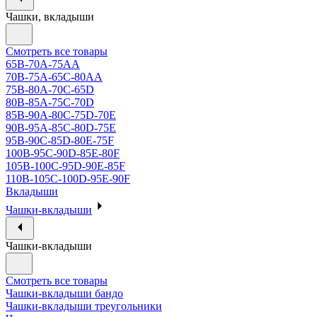
Чашки, вкладыши
Смотреть все товары
65B-70A-75АА
70В-75А-65С-80АА
75В-80А-70С-65D
80В-85А-75С-70D
85В-90А-80С-75D-70E
90B-95A-85C-80D-75E
95B-90C-85D-80E-75F
100B-95C-90D-85E-80F
105B-100C-95D-90E-85F
110B-105C-100D-95E-90F
Вкладыши
Чашки-вкладыши
Чашки-вкладыши
Смотреть все товары
Чашки-вкладыши бандо
Чашки-вкладыши треугольники