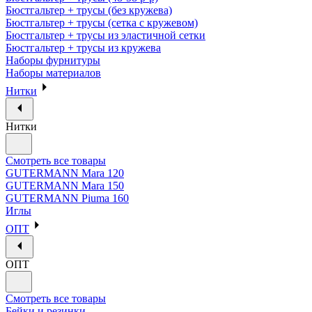
Бюстгальтер + трусы (без кружева)
Бюстгальтер + трусы (сетка с кружевом)
Бюстгальтер + трусы из эластичной сетки
Бюстгальтер + трусы из кружева
Наборы фурнитуры
Наборы материалов
Нитки
Нитки
Смотреть все товары
GUTERMANN Mara 120
GUTERMANN Mara 150
GUTERMANN Piuma 160
Иглы
ОПТ
ОПТ
Смотреть все товары
Бейки и резинки