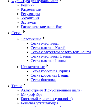
Фурнитура для купальников
Резинки
Разделители
Регуляторы
Украшения
Застежки
Гигиенические наклейки
Сетки
Эластичные
Сетка эластичная
Сетка плотная Китай
Сетка с эффектом голого тела Lauma
Сетка эластичная Lauma
Сетка плотная Lauma
Неэластичные
Сетка корсетная Турция
Сетка корсетная Lauma
Сетка бюстовая
Ткани
Атлас-стрейч (Искусственный шёлк)
Микрофибра
Бюстовый трикотаж (трилобал)
Бельевая утягивающая