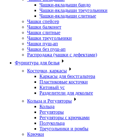
Чашки-вкладыши бандо
Чашки-вкладыши треугольники
Чашки-вкладыши слитные
Чашки спейсер
Чашки балконет
Чашки слитные
Чашки треугольники
Чашки пуш-ап
Чашки без пуш-ап
Распродажа (чашки с дефектами)
Фурнитура для белья
Косточки, каркасы
Каркасы для бюстгальтера
Пластиковые косточки
Китовый ус
Разделители для декольте
Кольца и Регуляторы
Кольца
Регуляторы
Регуляторы с крючками
Полукольца
Треугольники и ромбы
Крючки