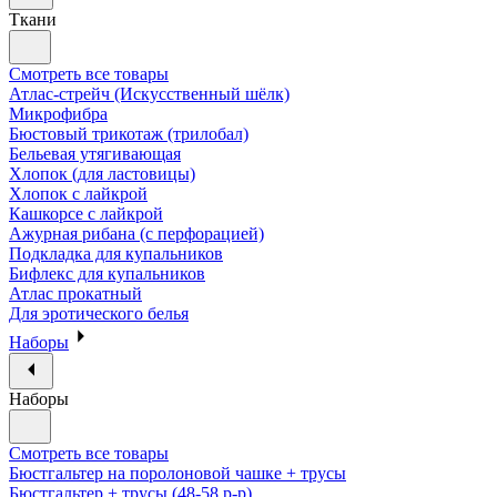
Ткани
Смотреть все товары
Атлас-стрейч (Искусственный шёлк)
Микрофибра
Бюстовый трикотаж (трилобал)
Бельевая утягивающая
Хлопок (для ластовицы)
Хлопок с лайкрой
Кашкорсе с лайкрой
Ажурная рибана (с перфорацией)
Подкладка для купальников
Бифлекс для купальников
Атлас прокатный
Для эротического белья
Наборы
Наборы
Смотреть все товары
Бюстгальтер на поролоновой чашке + трусы
Бюстгальтер + трусы (48-58 р-р)