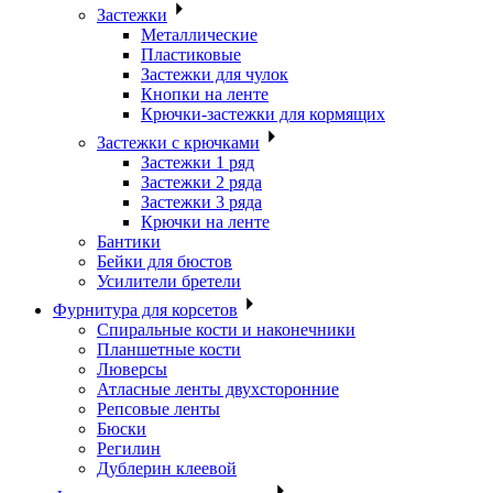
Застежки
Металлические
Пластиковые
Застежки для чулок
Кнопки на ленте
Крючки-застежки для кормящих
Застежки с крючками
Застежки 1 ряд
Застежки 2 ряда
Застежки 3 ряда
Крючки на ленте
Бантики
Бейки для бюстов
Усилители бретели
Фурнитура для корсетов
Спиральные кости и наконечники
Планшетные кости
Люверсы
Атласные ленты двухсторонние
Репсовые ленты
Бюски
Регилин
Дублерин клеевой