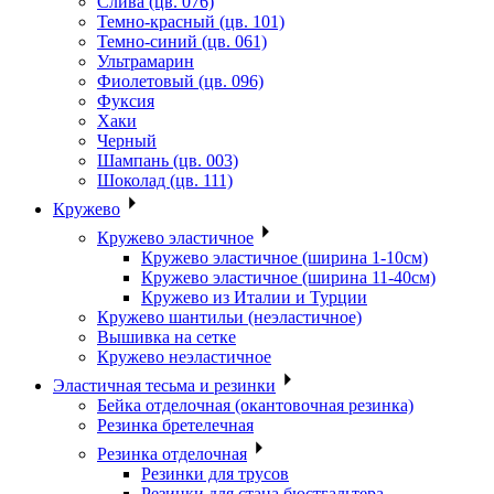
Слива (цв. 076)
Темно-красный (цв. 101)
Темно-синий (цв. 061)
Ультрамарин
Фиолетовый (цв. 096)
Фуксия
Хаки
Черный
Шампань (цв. 003)
Шоколад (цв. 111)
Кружево
Кружево эластичное
Кружево эластичное (ширина 1-10см)
Кружево эластичное (ширина 11-40см)
Кружево из Италии и Турции
Кружево шантильи (неэластичное)
Вышивка на сетке
Кружево неэластичное
Эластичная тесьма и резинки
Бейка отделочная (окантовочная резинка)
Резинка бретелечная
Резинка отделочная
Резинки для трусов
Резинки для стана бюстгальтера