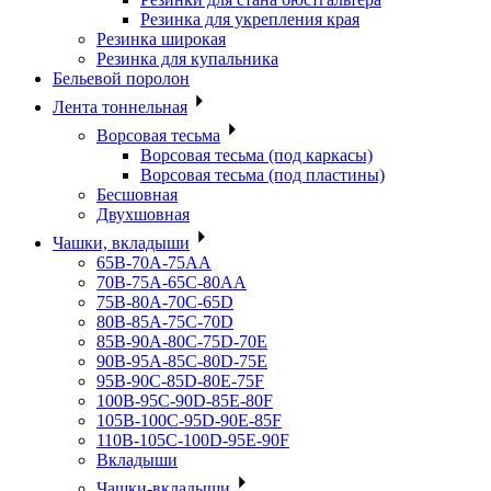
Резинка для укрепления края
Резинка широкая
Резинка для купальника
Бельевой поролон
Лента тоннельная
Ворсовая тесьма
Ворсовая тесьма (под каркасы)
Ворсовая тесьма (под пластины)
Бесшовная
Двухшовная
Чашки, вкладыши
65B-70A-75АА
70В-75А-65С-80АА
75В-80А-70С-65D
80В-85А-75С-70D
85В-90А-80С-75D-70E
90B-95A-85C-80D-75E
95B-90C-85D-80E-75F
100B-95C-90D-85E-80F
105B-100C-95D-90E-85F
110B-105C-100D-95E-90F
Вкладыши
Чашки-вкладыши