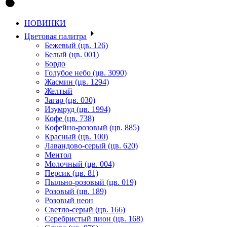
НОВИНКИ
Цветовая палитра
Бежевый (цв. 126)
Белый (цв. 001)
Бордо
Голубое небо (цв. 3090)
Жасмин (цв. 1294)
Желтый
Загар (цв. 030)
Изумруд (цв. 1994)
Кофе (цв. 738)
Кофейно-розовый (цв. 885)
Красный (цв. 100)
Лавандово-серый (цв. 620)
Ментол
Молочный (цв. 004)
Персик (цв. 81)
Пыльно-розовый (цв. 019)
Розовый (цв. 189)
Розовый неон
Светло-серый (цв. 166)
Серебристый пион (цв. 168)