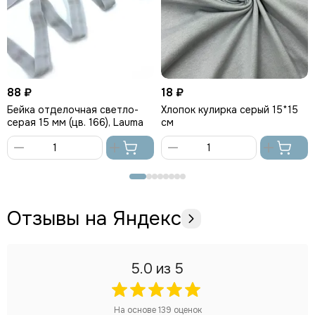
88 ₽
18 ₽
Бейка отделочная светло-
Хлопок кулирка серый 15*15
серая 15 мм (цв. 166), Lauma
см
В
В
корзину
корзину
Отзывы на Яндекс
5.0
из 5
На основе
139
оценок