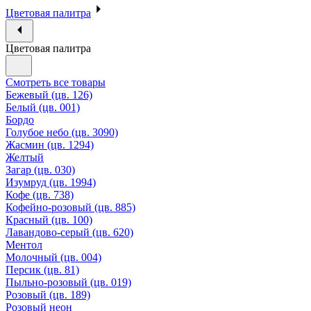
Цветовая палитра
Цветовая палитра
Смотреть все товары
Бежевый (цв. 126)
Белый (цв. 001)
Бордо
Голубое небо (цв. 3090)
Жасмин (цв. 1294)
Желтый
Загар (цв. 030)
Изумруд (цв. 1994)
Кофе (цв. 738)
Кофейно-розовый (цв. 885)
Красный (цв. 100)
Лавандово-серый (цв. 620)
Ментол
Молочный (цв. 004)
Персик (цв. 81)
Пыльно-розовый (цв. 019)
Розовый (цв. 189)
Розовый неон