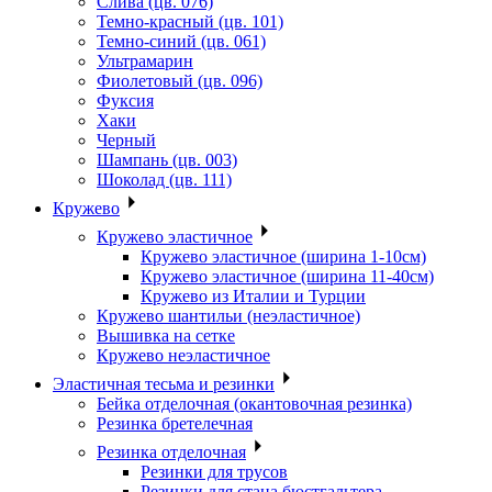
Слива (цв. 076)
Темно-красный (цв. 101)
Темно-синий (цв. 061)
Ультрамарин
Фиолетовый (цв. 096)
Фуксия
Хаки
Черный
Шампань (цв. 003)
Шоколад (цв. 111)
Кружево
Кружево эластичное
Кружево эластичное (ширина 1-10см)
Кружево эластичное (ширина 11-40см)
Кружево из Италии и Турции
Кружево шантильи (неэластичное)
Вышивка на сетке
Кружево неэластичное
Эластичная тесьма и резинки
Бейка отделочная (окантовочная резинка)
Резинка бретелечная
Резинка отделочная
Резинки для трусов
Резинки для стана бюстгальтера