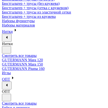
Бюстгальтер + трусы (без кружева)
Бюстгальтер + трусы (сетка с кружевом)
Бюстгальтер + трусы из эластичной сетки
Бюстгальтер + трусы из кружева
Наборы фурнитуры
Наборы материалов
Нитки
Нитки
Смотреть все товары
GUTERMANN Mara 120
GUTERMANN Mara 150
GUTERMANN Piuma 160
Иглы
ОПТ
ОПТ
Смотреть все товары
Бейки и резинки