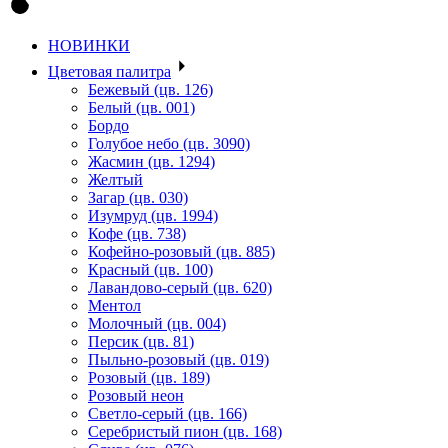
НОВИНКИ
Цветовая палитра
Бежевый (цв. 126)
Белый (цв. 001)
Бордо
Голубое небо (цв. 3090)
Жасмин (цв. 1294)
Желтый
Загар (цв. 030)
Изумруд (цв. 1994)
Кофе (цв. 738)
Кофейно-розовый (цв. 885)
Красный (цв. 100)
Лавандово-серый (цв. 620)
Ментол
Молочный (цв. 004)
Персик (цв. 81)
Пыльно-розовый (цв. 019)
Розовый (цв. 189)
Розовый неон
Светло-серый (цв. 166)
Серебристый пион (цв. 168)