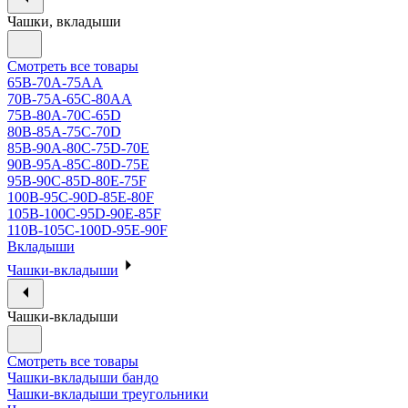
Чашки, вкладыши
Смотреть все товары
65B-70A-75АА
70В-75А-65С-80АА
75В-80А-70С-65D
80В-85А-75С-70D
85В-90А-80С-75D-70E
90B-95A-85C-80D-75E
95B-90C-85D-80E-75F
100B-95C-90D-85E-80F
105B-100C-95D-90E-85F
110B-105C-100D-95E-90F
Вкладыши
Чашки-вкладыши
Чашки-вкладыши
Смотреть все товары
Чашки-вкладыши бандо
Чашки-вкладыши треугольники