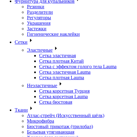
Фурнитура для купальников
Резинки
Разделители
Регуляторы
Украшения
Застежки
Гигиенические наклейки
Сетки
Эластичные
Сетка эластичная
Сетка плотная Китай
Сетка с эффектом голого тела Lauma
Сетка эластичная Lauma
Сетка плотная Lauma
Неэластичные
Сетка корсетная Турция
Сетка корсетная Lauma
Сетка бюстовая
Ткани
Атлас-стрейч (Искусственный шёлк)
Микрофибра
Бюстовый трикотаж (трилобал)
Бельевая утягивающая