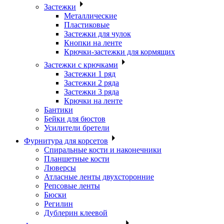
Застежки
Металлические
Пластиковые
Застежки для чулок
Кнопки на ленте
Крючки-застежки для кормящих
Застежки с крючками
Застежки 1 ряд
Застежки 2 ряда
Застежки 3 ряда
Крючки на ленте
Бантики
Бейки для бюстов
Усилители бретели
Фурнитура для корсетов
Спиральные кости и наконечники
Планшетные кости
Люверсы
Атласные ленты двухсторонние
Репсовые ленты
Бюски
Регилин
Дублерин клеевой