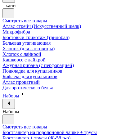
Ткани
Смотреть все товары
Атлас-стрейч (Искусственный шёлк)
Микрофибра
Бюстовый трикотаж (трилобал)
Бельевая утягивающая
Хлопок (для ластовицы)
Хлопок с лайкрой
Кашкорсе с лайкрой
Ажурная рибана (с перфорацией)
Подкладка для купальников
Бифлекс для купальников
Атлас прокатный
Для эротического белья
Наборы
Наборы
Смотреть все товары
Бюстгальтер на поролоновой чашке + трусы
Бюстгальтер + трусы (48-58 р-р)