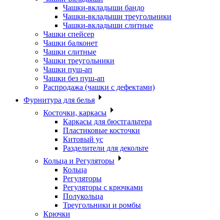
Чашки-вкладыши бандо
Чашки-вкладыши треугольники
Чашки-вкладыши слитные
Чашки спейсер
Чашки балконет
Чашки слитные
Чашки треугольники
Чашки пуш-ап
Чашки без пуш-ап
Распродажа (чашки с дефектами)
Фурнитура для белья
Косточки, каркасы
Каркасы для бюстгальтера
Пластиковые косточки
Китовый ус
Разделители для декольте
Кольца и Регуляторы
Кольца
Регуляторы
Регуляторы с крючками
Полукольца
Треугольники и ромбы
Крючки