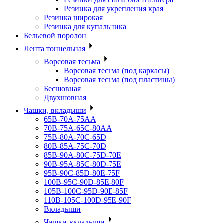
Резинка для укрепления края
Резинка широкая
Резинка для купальника
Бельевой поролон
Лента тоннельная
Ворсовая тесьма
Ворсовая тесьма (под каркасы)
Ворсовая тесьма (под пластины)
Бесшовная
Двухшовная
Чашки, вкладыши
65B-70A-75АА
70В-75А-65С-80АА
75В-80А-70С-65D
80В-85А-75С-70D
85В-90А-80С-75D-70E
90B-95A-85C-80D-75E
95B-90C-85D-80E-75F
100B-95C-90D-85E-80F
105B-100C-95D-90E-85F
110B-105C-100D-95E-90F
Вкладыши
Чашки-вкладыши