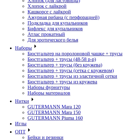
Хлопок (для ластовицы)
Хлопок с лайкрой
Кашкорсе с лайкрой
Ажурная рибана (с перфорацией)
Подкладка для купальников
Бифлекс для купальников
Атлас прокатный
Для эротического белья
Наборы
Бюстгальтер на поролоновой чашке + трусы
Бюстгальтер + трусы (48-58 р-р)
Бюстгальтер + трусы (без кружева)
Бюстгальтер + трусы (сетка с кружевом)
Бюстгальтер + трусы из эластичной сетки
Бюстгальтер + трусы из кружева
Наборы фурнитуры
Наборы материалов
Нитки
GUTERMANN Mara 120
GUTERMANN Mara 150
GUTERMANN Piuma 160
Иглы
ОПТ
Бейки и резинки