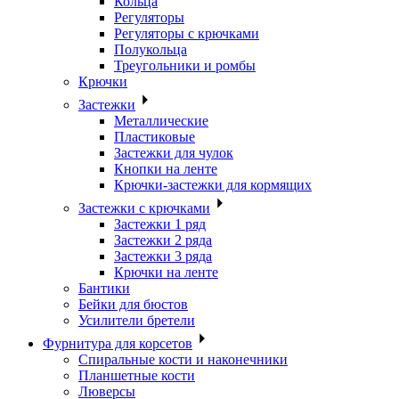
Кольца
Регуляторы
Регуляторы с крючками
Полукольца
Треугольники и ромбы
Крючки
Застежки
Металлические
Пластиковые
Застежки для чулок
Кнопки на ленте
Крючки-застежки для кормящих
Застежки с крючками
Застежки 1 ряд
Застежки 2 ряда
Застежки 3 ряда
Крючки на ленте
Бантики
Бейки для бюстов
Усилители бретели
Фурнитура для корсетов
Спиральные кости и наконечники
Планшетные кости
Люверсы