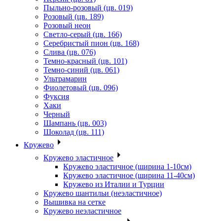
Пыльно-розовый (цв. 019)
Розовый (цв. 189)
Розовый неон
Светло-серый (цв. 166)
Серебристый пион (цв. 168)
Слива (цв. 076)
Темно-красный (цв. 101)
Темно-синий (цв. 061)
Ультрамарин
Фиолетовый (цв. 096)
Фуксия
Хаки
Черный
Шампань (цв. 003)
Шоколад (цв. 111)
Кружево
Кружево эластичное
Кружево эластичное (ширина 1-10см)
Кружево эластичное (ширина 11-40см)
Кружево из Италии и Турции
Кружево шантильи (неэластичное)
Вышивка на сетке
Кружево неэластичное