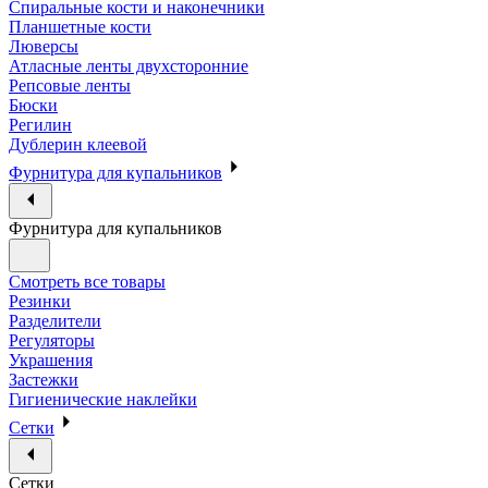
Спиральные кости и наконечники
Планшетные кости
Люверсы
Атласные ленты двухсторонние
Репсовые ленты
Бюски
Регилин
Дублерин клеевой
Фурнитура для купальников
Фурнитура для купальников
Смотреть все товары
Резинки
Разделители
Регуляторы
Украшения
Застежки
Гигиенические наклейки
Сетки
Сетки