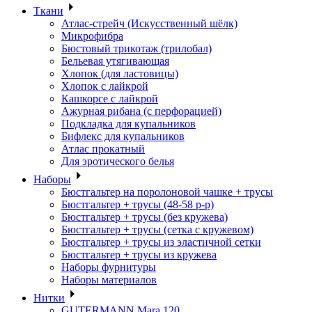
Ткани
Атлас-стрейч (Искусственный шёлк)
Микрофибра
Бюстовый трикотаж (трилобал)
Бельевая утягивающая
Хлопок (для ластовицы)
Хлопок с лайкрой
Кашкорсе с лайкрой
Ажурная рибана (с перфорацией)
Подкладка для купальников
Бифлекс для купальников
Атлас прокатный
Для эротического белья
Наборы
Бюстгальтер на поролоновой чашке + трусы
Бюстгальтер + трусы (48-58 р-р)
Бюстгальтер + трусы (без кружева)
Бюстгальтер + трусы (сетка с кружевом)
Бюстгальтер + трусы из эластичной сетки
Бюстгальтер + трусы из кружева
Наборы фурнитуры
Наборы материалов
Нитки
GUTERMANN Mara 120