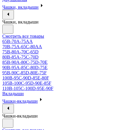
Чашки, вкладыши
Чашки, вкладыши
Смотреть все товары
65B-70A-75АА
70В-75А-65С-80АА
75В-80А-70С-65D
80В-85А-75С-70D
85В-90А-80С-75D-70E
90B-95A-85C-80D-75E
95B-90C-85D-80E-75F
100B-95C-90D-85E-80F
105B-100C-95D-90E-85F
110B-105C-100D-95E-90F
Вкладыши
Чашки-вкладыши
Чашки-вкладыши