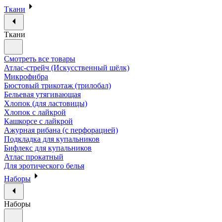
Ткани
Ткани
Смотреть все товары
Атлас-стрейч (Искусственный шёлк)
Микрофибра
Бюстовый трикотаж (трилобал)
Бельевая утягивающая
Хлопок (для ластовицы)
Хлопок с лайкрой
Кашкорсе с лайкрой
Ажурная рибана (с перфорацией)
Подкладка для купальников
Бифлекс для купальников
Атлас прокатный
Для эротического белья
Наборы
Наборы