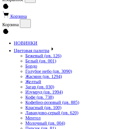
Корзина
Корзина
НОВИНКИ
Цветовая палитра
Бежевый (цв. 126)
Белый (цв. 001)
Бордо
Голубое небо (цв. 3090)
Жасмин (цв. 1294)
Желтый
Загар (цв. 030)
Изумруд (цв. 1994)
Кофе (цв. 738)
Кофейно-розовый (цв. 885)
Красный (цв. 100)
Лавандово-серый (цв. 620)
Ментол
Молочный (цв. 004)
Персик (цв. 81)