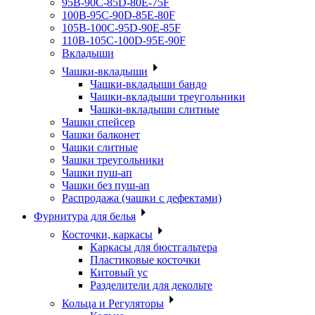
95B-90C-85D-80E-75F
100B-95C-90D-85E-80F
105B-100C-95D-90E-85F
110B-105C-100D-95E-90F
Вкладыши
Чашки-вкладыши
Чашки-вкладыши бандо
Чашки-вкладыши треугольники
Чашки-вкладыши слитные
Чашки спейсер
Чашки балконет
Чашки слитные
Чашки треугольники
Чашки пуш-ап
Чашки без пуш-ап
Распродажа (чашки с дефектами)
Фурнитура для белья
Косточки, каркасы
Каркасы для бюстгальтера
Пластиковые косточки
Китовый ус
Разделители для декольте
Кольца и Регуляторы