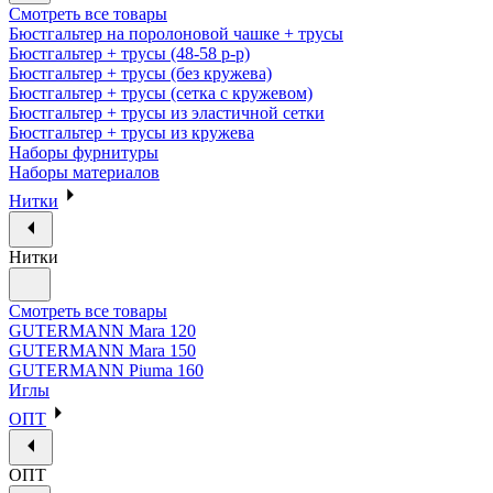
Смотреть все товары
Бюстгальтер на поролоновой чашке + трусы
Бюстгальтер + трусы (48-58 р-р)
Бюстгальтер + трусы (без кружева)
Бюстгальтер + трусы (сетка с кружевом)
Бюстгальтер + трусы из эластичной сетки
Бюстгальтер + трусы из кружева
Наборы фурнитуры
Наборы материалов
Нитки
Нитки
Смотреть все товары
GUTERMANN Mara 120
GUTERMANN Mara 150
GUTERMANN Piuma 160
Иглы
ОПТ
ОПТ