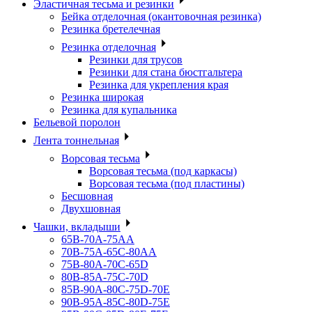
Эластичная тесьма и резинки
Бейка отделочная (окантовочная резинка)
Резинка бретелечная
Резинка отделочная
Резинки для трусов
Резинки для стана бюстгальтера
Резинка для укрепления края
Резинка широкая
Резинка для купальника
Бельевой поролон
Лента тоннельная
Ворсовая тесьма
Ворсовая тесьма (под каркасы)
Ворсовая тесьма (под пластины)
Бесшовная
Двухшовная
Чашки, вкладыши
65B-70A-75АА
70В-75А-65С-80АА
75В-80А-70С-65D
80В-85А-75С-70D
85В-90А-80С-75D-70E
90B-95A-85C-80D-75E