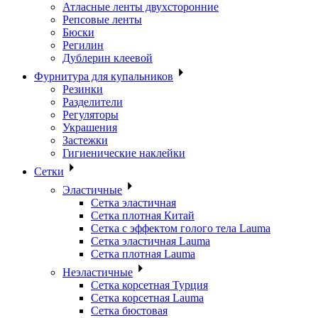
Атласные ленты двухсторонние
Репсовые ленты
Бюски
Регилин
Дублерин клеевой
Фурнитура для купальников
Резинки
Разделители
Регуляторы
Украшения
Застежки
Гигиенические наклейки
Сетки
Эластичные
Сетка эластичная
Сетка плотная Китай
Сетка с эффектом голого тела Lauma
Сетка эластичная Lauma
Сетка плотная Lauma
Неэластичные
Сетка корсетная Турция
Сетка корсетная Lauma
Сетка бюстовая