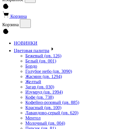
Корзина
Корзина
НОВИНКИ
Цветовая палитра
Бежевый (цв. 126)
Белый (цв. 001)
Бордо
Голубое небо (цв. 3090)
Жасмин (цв. 1294)
Желтый
Загар (цв. 030)
Изумруд (цв. 1994)
Кофе (цв. 738)
Кофейно-розовый (цв. 885)
Красный (цв. 100)
Лавандово-серый (цв. 620)
Ментол
Молочный (цв. 004)
Персик (цв. 81)