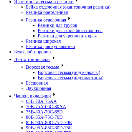
Эластичная тесьма и резинки
Бейка отделочная (окантовочная резинка)
Резинка бретелечная
Резинка отделочная
Резинки для трусов
Резинки для стана бюстгальтера
Резинка для укрепления края
Резинка широкая
Резинка для купальника
Бельевой поролон
Лента тоннельная
Ворсовая тесьма
Ворсовая тесьма (под каркасы)
Ворсовая тесьма (под пластины)
Бесшовная
Двухшовная
Чашки, вкладыши
65B-70A-75АА
70В-75А-65С-80АА
75В-80А-70С-65D
80В-85А-75С-70D
85В-90А-80С-75D-70E
90B-95A-85C-80D-75E