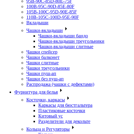
95B-90C-85D-80E-75F
100B-95C-90D-85E-80F
105B-100C-95D-90E-85F
110B-105C-100D-95E-90F
Вкладыши
Чашки-вкладыши
Чашки-вкладыши бандо
Чашки-вкладыши треугольники
Чашки-вкладыши слитные
Чашки спейсер
Чашки балконет
Чашки слитные
Чашки треугольники
Чашки пуш-ап
Чашки без пуш-ап
Распродажа (чашки с дефектами)
Фурнитура для белья
Косточки, каркасы
Каркасы для бюстгальтера
Пластиковые косточки
Китовый ус
Разделители для декольте
Кольца и Регуляторы