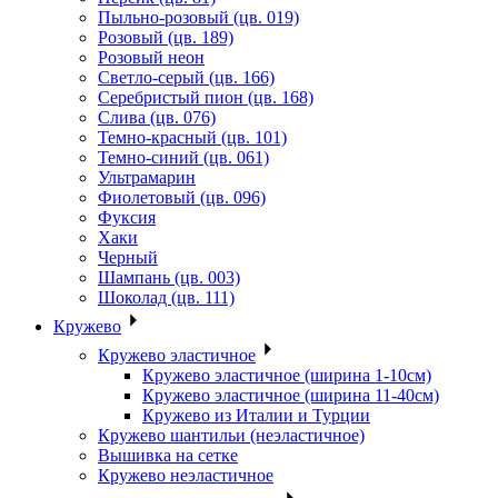
Пыльно-розовый (цв. 019)
Розовый (цв. 189)
Розовый неон
Светло-серый (цв. 166)
Серебристый пион (цв. 168)
Слива (цв. 076)
Темно-красный (цв. 101)
Темно-синий (цв. 061)
Ультрамарин
Фиолетовый (цв. 096)
Фуксия
Хаки
Черный
Шампань (цв. 003)
Шоколад (цв. 111)
Кружево
Кружево эластичное
Кружево эластичное (ширина 1-10см)
Кружево эластичное (ширина 11-40см)
Кружево из Италии и Турции
Кружево шантильи (неэластичное)
Вышивка на сетке
Кружево неэластичное