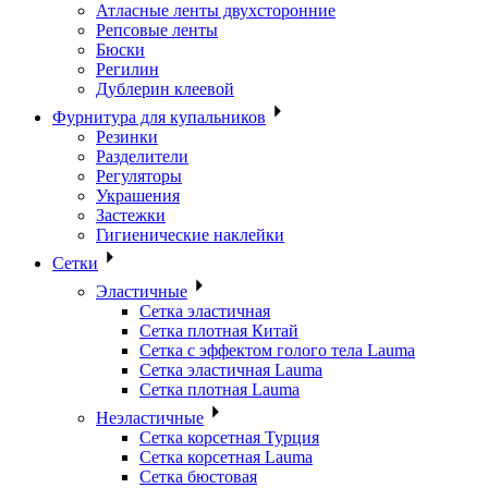
Атласные ленты двухсторонние
Репсовые ленты
Бюски
Регилин
Дублерин клеевой
Фурнитура для купальников
Резинки
Разделители
Регуляторы
Украшения
Застежки
Гигиенические наклейки
Сетки
Эластичные
Сетка эластичная
Сетка плотная Китай
Сетка с эффектом голого тела Lauma
Сетка эластичная Lauma
Сетка плотная Lauma
Неэластичные
Сетка корсетная Турция
Сетка корсетная Lauma
Сетка бюстовая