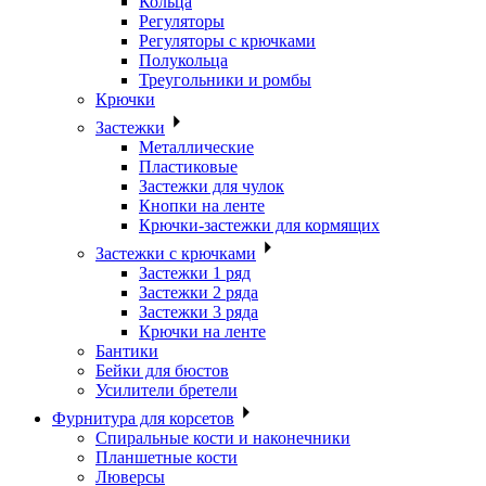
Кольца
Регуляторы
Регуляторы с крючками
Полукольца
Треугольники и ромбы
Крючки
Застежки
Металлические
Пластиковые
Застежки для чулок
Кнопки на ленте
Крючки-застежки для кормящих
Застежки с крючками
Застежки 1 ряд
Застежки 2 ряда
Застежки 3 ряда
Крючки на ленте
Бантики
Бейки для бюстов
Усилители бретели
Фурнитура для корсетов
Спиральные кости и наконечники
Планшетные кости
Люверсы