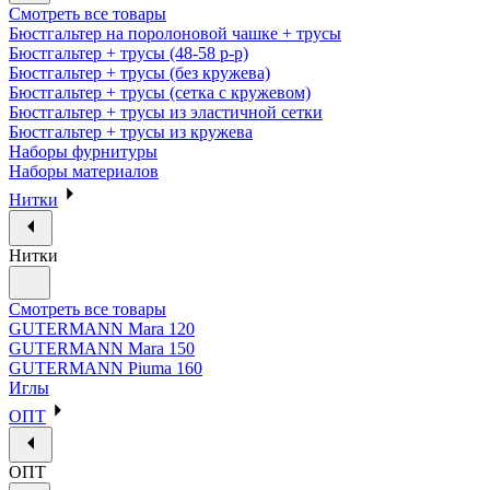
Смотреть все товары
Бюстгальтер на поролоновой чашке + трусы
Бюстгальтер + трусы (48-58 р-р)
Бюстгальтер + трусы (без кружева)
Бюстгальтер + трусы (сетка с кружевом)
Бюстгальтер + трусы из эластичной сетки
Бюстгальтер + трусы из кружева
Наборы фурнитуры
Наборы материалов
Нитки
Нитки
Смотреть все товары
GUTERMANN Mara 120
GUTERMANN Mara 150
GUTERMANN Piuma 160
Иглы
ОПТ
ОПТ