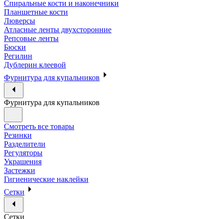
Спиральные кости и наконечники
Планшетные кости
Люверсы
Атласные ленты двухсторонние
Репсовые ленты
Бюски
Регилин
Дублерин клеевой
Фурнитура для купальников
Фурнитура для купальников
Смотреть все товары
Резинки
Разделители
Регуляторы
Украшения
Застежки
Гигиенические наклейки
Сетки
Сетки