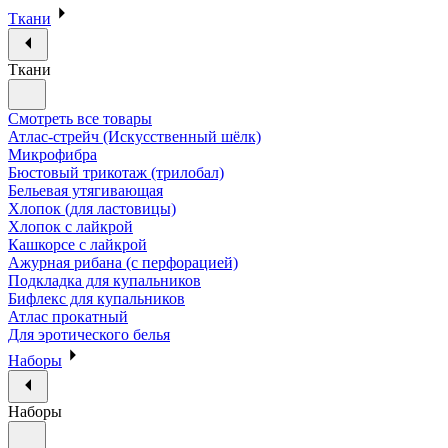
Ткани
Ткани
Смотреть все товары
Атлас-стрейч (Искусственный шёлк)
Микрофибра
Бюстовый трикотаж (трилобал)
Бельевая утягивающая
Хлопок (для ластовицы)
Хлопок с лайкрой
Кашкорсе с лайкрой
Ажурная рибана (с перфорацией)
Подкладка для купальников
Бифлекс для купальников
Атлас прокатный
Для эротического белья
Наборы
Наборы