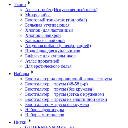
Ткани
Атлас-стрейч (Искусственный шёлк)
Микрофибра
Бюстовый трикотаж (трилобал)
Бельевая утягивающая
Хлопок (для ластовицы)
Хлопок с лайкрой
Кашкорсе с лайкрой
Ажурная рибана (с перфорацией)
Подкладка для купальников
Бифлекс для купальников
Атлас прокатный
Для эротического белья
Наборы
Бюстгальтер на поролоновой чашке + трусы
Бюстгальтер + трусы (48-58 р-р)
Бюстгальтер + трусы (без кружева)
Бюстгальтер + трусы (сетка с кружевом)
Бюстгальтер + трусы из эластичной сетки
Бюстгальтер + трусы из кружева
Наборы фурнитуры
Наборы материалов
Нитки
GUTERMANN Mara 120