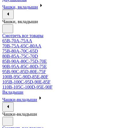
Чашки, вкладыши
Чашки, вкладыши
Смотреть все товары
65B-70A-75АА
70В-75А-65С-80АА
75В-80А-70С-65D
80В-85А-75С-70D
85В-90А-80С-75D-70E
90B-95A-85C-80D-75E
95B-90C-85D-80E-75F
100B-95C-90D-85E-80F
105B-100C-95D-90E-85F
110B-105C-100D-95E-90F
Вкладыши
Чашки-вкладыши
Чашки-вкладыши