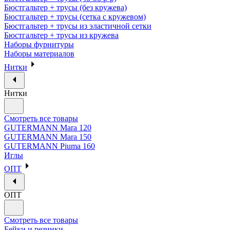
Бюстгальтер + трусы (без кружева)
Бюстгальтер + трусы (сетка с кружевом)
Бюстгальтер + трусы из эластичной сетки
Бюстгальтер + трусы из кружева
Наборы фурнитуры
Наборы материалов
Нитки
Нитки
Смотреть все товары
GUTERMANN Mara 120
GUTERMANN Mara 150
GUTERMANN Piuma 160
Иглы
ОПТ
ОПТ
Смотреть все товары
Бейки и резинки