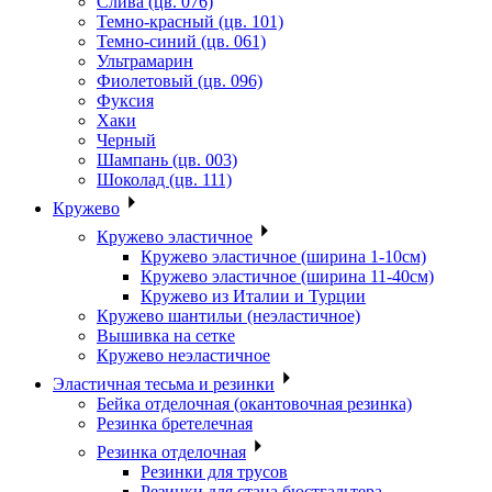
Слива (цв. 076)
Темно-красный (цв. 101)
Темно-синий (цв. 061)
Ультрамарин
Фиолетовый (цв. 096)
Фуксия
Хаки
Черный
Шампань (цв. 003)
Шоколад (цв. 111)
Кружево
Кружево эластичное
Кружево эластичное (ширина 1-10см)
Кружево эластичное (ширина 11-40см)
Кружево из Италии и Турции
Кружево шантильи (неэластичное)
Вышивка на сетке
Кружево неэластичное
Эластичная тесьма и резинки
Бейка отделочная (окантовочная резинка)
Резинка бретелечная
Резинка отделочная
Резинки для трусов
Резинки для стана бюстгальтера