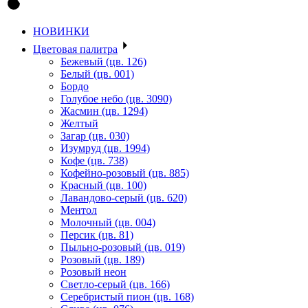
НОВИНКИ
Цветовая палитра
Бежевый (цв. 126)
Белый (цв. 001)
Бордо
Голубое небо (цв. 3090)
Жасмин (цв. 1294)
Желтый
Загар (цв. 030)
Изумруд (цв. 1994)
Кофе (цв. 738)
Кофейно-розовый (цв. 885)
Красный (цв. 100)
Лавандово-серый (цв. 620)
Ментол
Молочный (цв. 004)
Персик (цв. 81)
Пыльно-розовый (цв. 019)
Розовый (цв. 189)
Розовый неон
Светло-серый (цв. 166)
Серебристый пион (цв. 168)