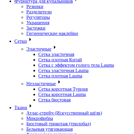
Фурнитура для купальников
Резинки
Разделители
Регуляторы
Украшения
Застежки
Гигиенические наклейки
Сетки
Эластичные
Сетка эластичная
Сетка плотная Китай
Сетка с эффектом голого тела Lauma
Сетка эластичная Lauma
Сетка плотная Lauma
Неэластичные
Сетка корсетная Турция
Сетка корсетная Lauma
Сетка бюстовая
Ткани
Атлас-стрейч (Искусственный шёлк)
Микрофибра
Бюстовый трикотаж (трилобал)
Бельевая утягивающая