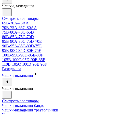
Чашки, вкладыши
Смотреть все товары
65B-70A-75АА
70В-75А-65С-80АА
75В-80А-70С-65D
80В-85А-75С-70D
85В-90А-80С-75D-70E
90B-95A-85C-80D-75E
95B-90C-85D-80E-75F
100B-95C-90D-85E-80F
105B-100C-95D-90E-85F
110B-105C-100D-95E-90F
Вкладыши
Чашки-вкладыши
Чашки-вкладыши
Смотреть все товары
Чашки-вкладыши бандо
Чашки-вкладыши треугольники