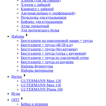
Хлопок (для ластовицы)
Хлопок с лайкрой
Кашкорсе с лайкрой
Ажурная рибана (с перфорацией)
Подкладка для купальников
Бифлекс для купальников
Атлас прокатный
Для эротического белья
Наборы
Бюстгальтер на поролоновой чашке + трусы
Бюстгальтер + трусы (48-58 р-р)
Бюстгальтер + трусы (без кружева)
Бюстгальтер + трусы (сетка с кружевом)
Бюстгальтер + трусы из эластичной сетки
Бюстгальтер + трусы из кружева
Наборы фурнитуры
Наборы материалов
Нитки
GUTERMANN Mara 120
GUTERMANN Mara 150
GUTERMANN Piuma 160
Иглы
ОПТ
Бейки и резинки