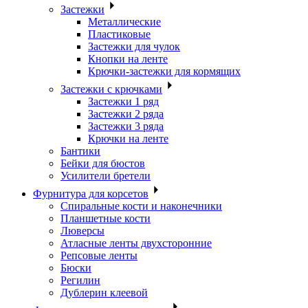
Застежки
Металлические
Пластиковые
Застежки для чулок
Кнопки на ленте
Крючки-застежки для кормящих
Застежки с крючками
Застежки 1 ряд
Застежки 2 ряда
Застежки 3 ряда
Крючки на ленте
Бантики
Бейки для бюстов
Усилители бретели
Фурнитура для корсетов
Спиральные кости и наконечники
Планшетные кости
Люверсы
Атласные ленты двухсторонние
Репсовые ленты
Бюски
Регилин
Дублерин клеевой