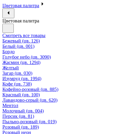
Цветовая палитра
Цветовая палитра
Смотреть все товары
Бежевый (цв. 126)
Белый (цв. 001)
Бордо
Голубое небо (цв. 3090)
Жасмин (цв. 1294)
Желтый
Загар (цв. 030)
Изумруд (цв. 1994)
Кофе (цв. 738)
Кофейно-розовый (цв. 885)
Красный (цв. 100)
Лавандово-серый (цв. 620)
Ментол
Молочный (цв. 004)
Персик (цв. 81)
Пыльно-розовый (цв. 019)
Розовый (цв. 189)
Розовый неон