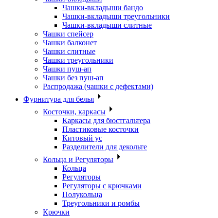
Чашки-вкладыши бандо
Чашки-вкладыши треугольники
Чашки-вкладыши слитные
Чашки спейсер
Чашки балконет
Чашки слитные
Чашки треугольники
Чашки пуш-ап
Чашки без пуш-ап
Распродажа (чашки с дефектами)
Фурнитура для белья
Косточки, каркасы
Каркасы для бюстгальтера
Пластиковые косточки
Китовый ус
Разделители для декольте
Кольца и Регуляторы
Кольца
Регуляторы
Регуляторы с крючками
Полукольца
Треугольники и ромбы
Крючки