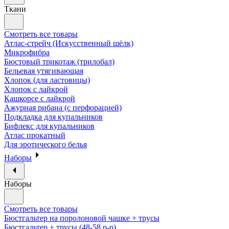
Ткани
Смотреть все товары
Атлас-стрейч (Искусственный шёлк)
Микрофибра
Бюстовый трикотаж (трилобал)
Бельевая утягивающая
Хлопок (для ластовицы)
Хлопок с лайкрой
Кашкорсе с лайкрой
Ажурная рибана (с перфорацией)
Подкладка для купальников
Бифлекс для купальников
Атлас прокатный
Для эротического белья
Наборы
Наборы
Смотреть все товары
Бюстгальтер на поролоновой чашке + трусы
Бюстгальтер + трусы (48-58 р-р)