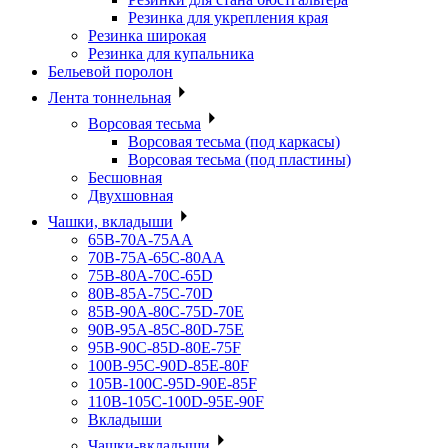
Резинка для укрепления края
Резинка широкая
Резинка для купальника
Бельевой поролон
Лента тоннельная
Ворсовая тесьма
Ворсовая тесьма (под каркасы)
Ворсовая тесьма (под пластины)
Бесшовная
Двухшовная
Чашки, вкладыши
65B-70A-75АА
70В-75А-65С-80АА
75В-80А-70С-65D
80В-85А-75С-70D
85В-90А-80С-75D-70E
90B-95A-85C-80D-75E
95B-90C-85D-80E-75F
100B-95C-90D-85E-80F
105B-100C-95D-90E-85F
110B-105C-100D-95E-90F
Вкладыши
Чашки-вкладыши