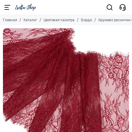
Цветовая палитра
Главная
Каталог
Цветовая палитра
Бордо
Кружево реснички 
Смотреть все товары
Бежевый (цв. 126)
Белый (цв. 001)
Бордо
Голубое небо (цв. 3090)
Жасмин (цв. 1294)
Желтый
Загар (цв. 030)
Изумруд (цв. 1994)
Кофе (цв. 738)
Кофейно-розовый (цв. 885)
Красный (цв. 100)
Лавандово-серый (цв. 620)
Ментол
Молочный (цв. 004)
Персик (цв. 81)