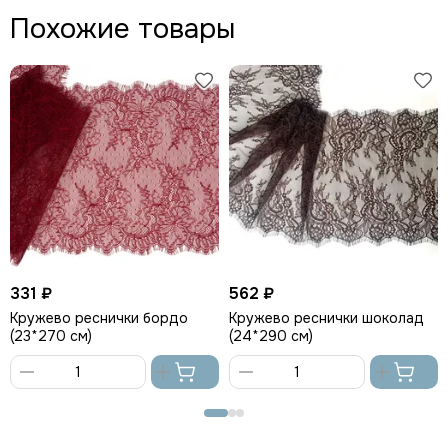
Похожие товары
331 ₽
562 ₽
Кружево реснички бордо
Кружево реснички шоколад
(23*270 см)
(24*290 см)
В
В
корзину
корзину