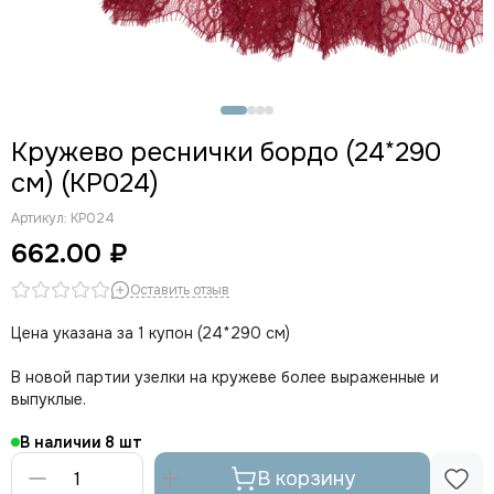
Пыльно-розовый (цв. 019)
Розовый (цв. 189)
Розовый неон
Светло-серый (цв. 166)
Серебристый пион (цв. 168)
Кружево реснички бордо (24*290
Слива (цв. 076)
см) (КР024)
Темно-красный (цв. 101)
Темно-синий (цв. 061)
Артикул:
КР024
Ультрамарин
662.00 ₽
Фиолетовый (цв. 096)
Фуксия
Оставить отзыв
Хаки
Цена указана за 1 купон (24*290 см)
Черный
Шампань (цв. 003)
В новой партии узелки на кружеве более выраженные и
Шоколад (цв. 111)
выпуклые.
В наличии
8
В корзину