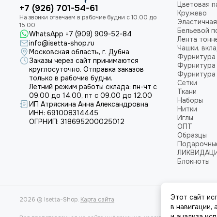
Цветовая п
+7 (926) 701-54-61
Кружево
Эластичная
Бельевой п
WhatsApp +7 (909) 909-52-84
Лента тонн
info@isetta-shop.ru
Чашки, вкл
Московская область, г. Дубна
Фурнитура 
Заказы через сайт принимаются
Фурнитура 
круглосуточно. Отправка заказов
Фурнитура 
только в рабочие будни.
Сетки
Летний режим работы склада: пн-чт с
Ткани
09.00 до 14.00, пт с 09.00 до 12.00
Наборы
ИП Атряскина Анна Александровна
Нитки
ИНН: 691008314445
Иглы
ОГРНИП: 318695200025012
ОПТ
Образцы
Подарочны
ЛИКВИДАЦ
Блокноты
Этот сайт ис
2026 © Isetta-Shop.
Карта сайта
в навигации,
и анализа ис