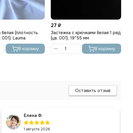
27 ₽
2 
 белая (плотность
Застежка с крючками белая 1 ряд
Се
в. 001), Lauma
(цв. 001), 19*55 мм
La
В корзину
В корзину
Оставить отзыв
Елена Ф.
1 августа 2026