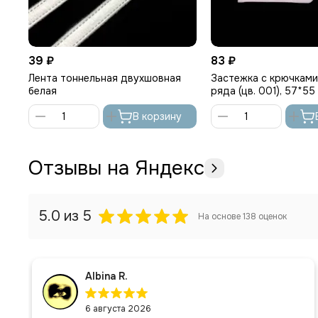
39 ₽
83 ₽
Лента тоннельная двухшовная
Застежка с крючками
белая
ряда (цв. 001), 57*55
В корзину
Отзывы на Яндекс
5.0
из 5
На основе
138
оценок
Albina R.
6 августа 2026