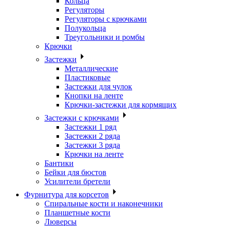
Кольца
Регуляторы
Регуляторы с крючками
Полукольца
Треугольники и ромбы
Крючки
Застежки
Металлические
Пластиковые
Застежки для чулок
Кнопки на ленте
Крючки-застежки для кормящих
Застежки с крючками
Застежки 1 ряд
Застежки 2 ряда
Застежки 3 ряда
Крючки на ленте
Бантики
Бейки для бюстов
Усилители бретели
Фурнитура для корсетов
Спиральные кости и наконечники
Планшетные кости
Люверсы