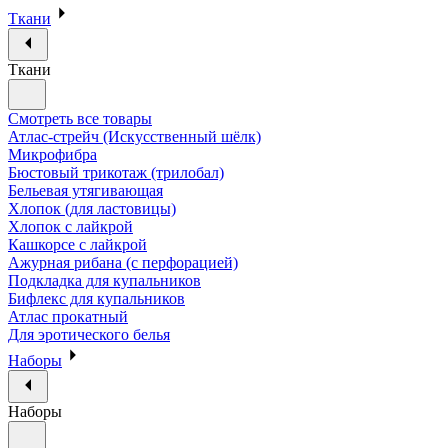
Ткани
Ткани
Смотреть все товары
Атлас-стрейч (Искусственный шёлк)
Микрофибра
Бюстовый трикотаж (трилобал)
Бельевая утягивающая
Хлопок (для ластовицы)
Хлопок с лайкрой
Кашкорсе с лайкрой
Ажурная рибана (с перфорацией)
Подкладка для купальников
Бифлекс для купальников
Атлас прокатный
Для эротического белья
Наборы
Наборы