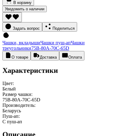
В корзину
Уведомить о наличии
Задать вопрос
Поделиться
Чашки, вкладыши
Чашки пуш-ап
Чашки
треугольники
75В-80А-70С-65D
О товаре
Доставка
Оплата
Характеристики
Цвет:
Белый
Размер чашки:
75В-80А-70С-65D
Производитель:
Беларусь
Пуш-ап:
С пуш-ап
Описание