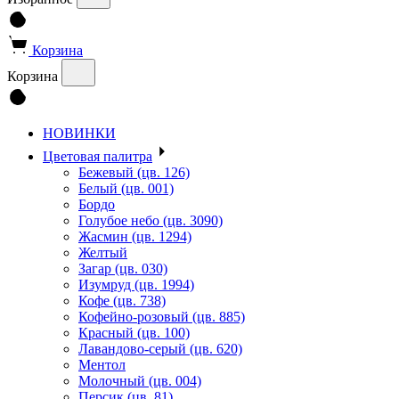
Корзина
Корзина
НОВИНКИ
Цветовая палитра
Бежевый (цв. 126)
Белый (цв. 001)
Бордо
Голубое небо (цв. 3090)
Жасмин (цв. 1294)
Желтый
Загар (цв. 030)
Изумруд (цв. 1994)
Кофе (цв. 738)
Кофейно-розовый (цв. 885)
Красный (цв. 100)
Лавандово-серый (цв. 620)
Ментол
Молочный (цв. 004)
Персик (цв. 81)