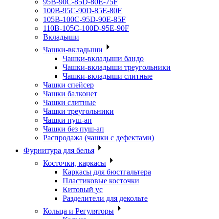
95B-90C-85D-80E-75F
100B-95C-90D-85E-80F
105B-100C-95D-90E-85F
110B-105C-100D-95E-90F
Вкладыши
Чашки-вкладыши
Чашки-вкладыши бандо
Чашки-вкладыши треугольники
Чашки-вкладыши слитные
Чашки спейсер
Чашки балконет
Чашки слитные
Чашки треугольники
Чашки пуш-ап
Чашки без пуш-ап
Распродажа (чашки с дефектами)
Фурнитура для белья
Косточки, каркасы
Каркасы для бюстгальтера
Пластиковые косточки
Китовый ус
Разделители для декольте
Кольца и Регуляторы