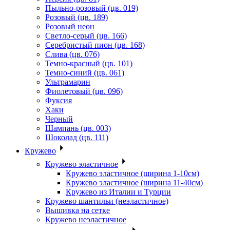
Пыльно-розовый (цв. 019)
Розовый (цв. 189)
Розовый неон
Светло-серый (цв. 166)
Серебристый пион (цв. 168)
Слива (цв. 076)
Темно-красный (цв. 101)
Темно-синий (цв. 061)
Ультрамарин
Фиолетовый (цв. 096)
Фуксия
Хаки
Черный
Шампань (цв. 003)
Шоколад (цв. 111)
Кружево
Кружево эластичное
Кружево эластичное (ширина 1-10см)
Кружево эластичное (ширина 11-40см)
Кружево из Италии и Турции
Кружево шантильи (неэластичное)
Вышивка на сетке
Кружево неэластичное