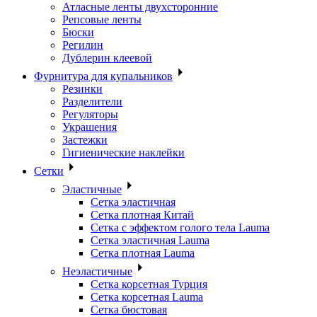
Атласные ленты двухсторонние
Репсовые ленты
Бюски
Регилин
Дублерин клеевой
Фурнитура для купальников
Резинки
Разделители
Регуляторы
Украшения
Застежки
Гигиенические наклейки
Сетки
Эластичные
Сетка эластичная
Сетка плотная Китай
Сетка с эффектом голого тела Lauma
Сетка эластичная Lauma
Сетка плотная Lauma
Неэластичные
Сетка корсетная Турция
Сетка корсетная Lauma
Сетка бюстовая