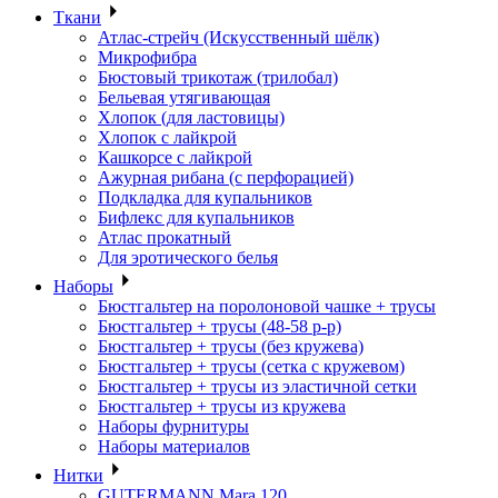
Ткани
Атлас-стрейч (Искусственный шёлк)
Микрофибра
Бюстовый трикотаж (трилобал)
Бельевая утягивающая
Хлопок (для ластовицы)
Хлопок с лайкрой
Кашкорсе с лайкрой
Ажурная рибана (с перфорацией)
Подкладка для купальников
Бифлекс для купальников
Атлас прокатный
Для эротического белья
Наборы
Бюстгальтер на поролоновой чашке + трусы
Бюстгальтер + трусы (48-58 р-р)
Бюстгальтер + трусы (без кружева)
Бюстгальтер + трусы (сетка с кружевом)
Бюстгальтер + трусы из эластичной сетки
Бюстгальтер + трусы из кружева
Наборы фурнитуры
Наборы материалов
Нитки
GUTERMANN Mara 120