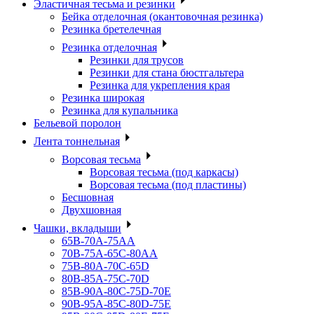
Эластичная тесьма и резинки
Бейка отделочная (окантовочная резинка)
Резинка бретелечная
Резинка отделочная
Резинки для трусов
Резинки для стана бюстгальтера
Резинка для укрепления края
Резинка широкая
Резинка для купальника
Бельевой поролон
Лента тоннельная
Ворсовая тесьма
Ворсовая тесьма (под каркасы)
Ворсовая тесьма (под пластины)
Бесшовная
Двухшовная
Чашки, вкладыши
65B-70A-75АА
70В-75А-65С-80АА
75В-80А-70С-65D
80В-85А-75С-70D
85В-90А-80С-75D-70E
90B-95A-85C-80D-75E