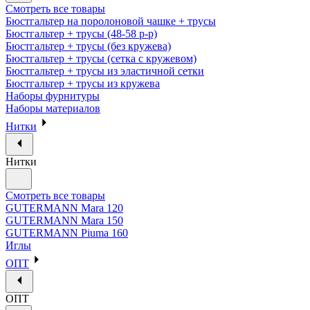
Смотреть все товары
Бюстгальтер на поролоновой чашке + трусы
Бюстгальтер + трусы (48-58 р-р)
Бюстгальтер + трусы (без кружева)
Бюстгальтер + трусы (сетка с кружевом)
Бюстгальтер + трусы из эластичной сетки
Бюстгальтер + трусы из кружева
Наборы фурнитуры
Наборы материалов
Нитки
Нитки
Смотреть все товары
GUTERMANN Mara 120
GUTERMANN Mara 150
GUTERMANN Piuma 160
Иглы
ОПТ
ОПТ