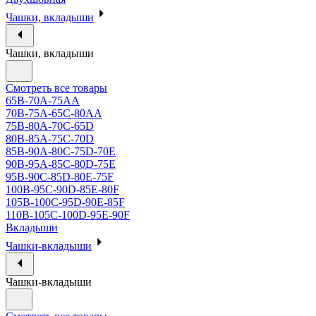
Чашки, вкладыши
Чашки, вкладыши
Смотреть все товары
65B-70A-75АА
70В-75А-65С-80АА
75В-80А-70С-65D
80В-85А-75С-70D
85В-90А-80С-75D-70E
90B-95A-85C-80D-75E
95B-90C-85D-80E-75F
100B-95C-90D-85E-80F
105B-100C-95D-90E-85F
110B-105C-100D-95E-90F
Вкладыши
Чашки-вкладыши
Чашки-вкладыши