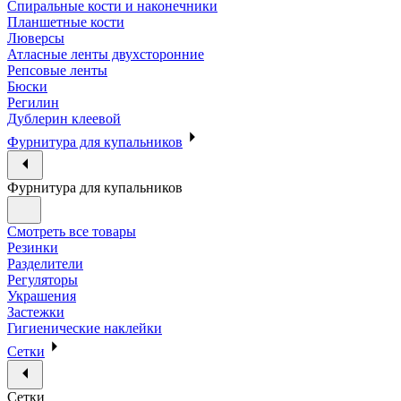
Спиральные кости и наконечники
Планшетные кости
Люверсы
Атласные ленты двухсторонние
Репсовые ленты
Бюски
Регилин
Дублерин клеевой
Фурнитура для купальников
Фурнитура для купальников
Смотреть все товары
Резинки
Разделители
Регуляторы
Украшения
Застежки
Гигиенические наклейки
Сетки
Сетки