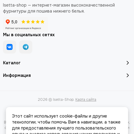
Isetta-shop — интернет-магазин высококачественной
фурнитуры для пошива нижнего белья.
Мы в социальных сетях
Каталог
Информация
2026 © Isetta-Shop.
Карта сайта
Этот сайт использует cookie-файлы и другие
технологии, чтобы помочь Вам в навигации, а также
Вся представленная на сайте информация, касающаяся характеристик,
стоимости товаров и услуг, носит информационный характер и ни при
для предоставления лучшего пользовательского
каких условиях не является публичной офертой, определяемой