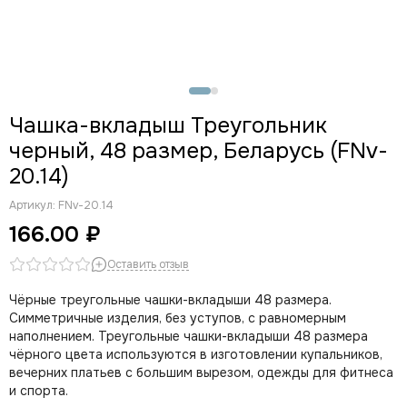
Чашки треугольники
Чашки пуш-ап
Чашки без пуш-ап
Распродажа (чашки с дефектами)
Чашка-вкладыш Треугольник
черный, 48 размер, Беларусь (FNv-
20.14)
Артикул:
FNv-20.14
166.00 ₽
Оставить отзыв
Чёрные треугольные чашки-вкладыши 48 размера.
Симметричные изделия, без уступов, с равномерным
наполнением. Треугольные чашки-вкладыши 48 размера
чёрного цвета используются в изготовлении купальников,
вечерних платьев с большим вырезом, одежды для фитнеса
и спорта.