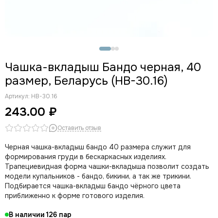
Чашки треугольники
Чашки пуш-ап
Чашки без пуш-ап
Распродажа (чашки с дефектами)
Чашка-вкладыш Бандо черная, 40
размер, Беларусь (HB-30.16)
Артикул:
HB-30.16
243.00 ₽
Оставить отзыв
Черная чашка-вкладыш бандо 40 размера cлужит для
формирования груди в бескаркасных изделиях.
Трапециевидная форма чашки-вкладыша позволит создать
модели купальников - бандо, бикини, а так же трикини.
Подбирается чашка-вкладыш бандо чёрного цвета
приближенно к форме готового изделия.
В наличии
126