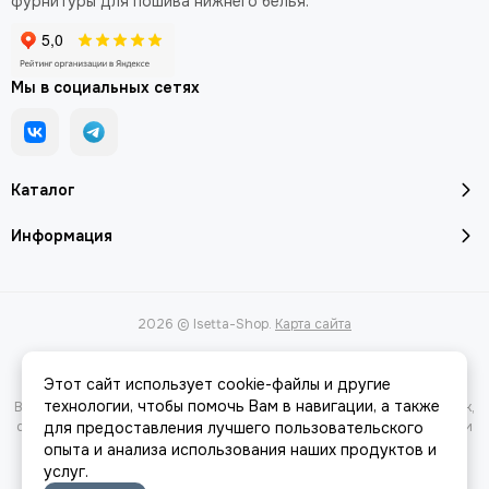
фурнитуры для пошива нижнего белья.
Мы в социальных сетях
Каталог
Информация
2026 © Isetta-Shop.
Карта сайта
Этот сайт использует cookie-файлы и другие
технологии, чтобы помочь Вам в навигации, а также
Вся представленная на сайте информация, касающаяся характеристик,
стоимости товаров и услуг, носит информационный характер и ни при
для предоставления лучшего пользовательского
каких условиях не является публичной офертой, определяемой
опыта и анализа использования наших продуктов и
положениями Статьи 437(2) Гражданского кодекса РФ.
услуг.