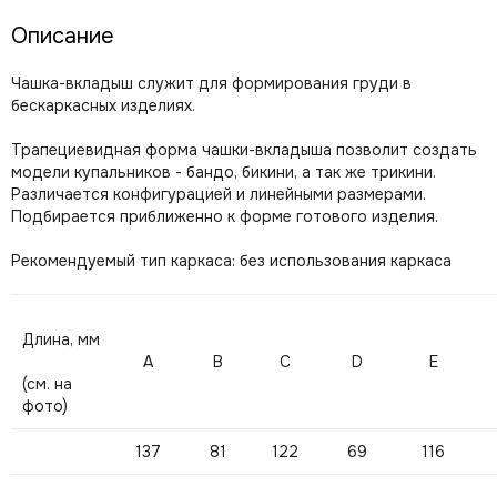
Описание
Чашка-вкладыш cлужит для формирования груди в
бескаркасных изделиях.
Трапециевидная форма чашки-вкладыша позволит создать
модели купальников - бандо, бикини, а так же трикини.
Различается конфигурацией и линейными размерами.
Подбирается приближенно к форме готового изделия.
Рекомендуемый тип каркаса: без использования каркаса
Длина, мм
A
В
С
D
Е
(см. на
фото)
137
81
122
69
116