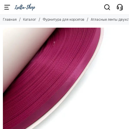
Фурнитура для корсетов
Главная
Каталог
Фурнитура для корсетов
Атласные ленты двухс
Смотреть все товары
Спиральные кости и наконечники
Планшетные кости
Люверсы
Атласные ленты двухсторонние
Репсовые ленты
Бюски
Регилин
Дублерин клеевой