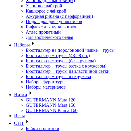
Хлопок (для ластовицы)
Хлопок с лайкрой
Кашкорсе с лайкрой
Ажурная рибана (с перфорацией)
Подкладка для купальников
Бифлекс для купальников
Атлас прокатный
Для эротического белья
Наборы
Бюстгальтер на поролоновой чашке + трусы
Бюстгальтер + трусы (48-58 р-р)
Бюстгальтер + трусы (без кружева)
Бюстгальтер + трусы (сетка с кружевом)
Бюстгальтер + трусы из эластичной сетки
Бюстгальтер + трусы из кружева
Наборы фурнитуры
Наборы материалов
Нитки
GUTERMANN Mara 120
GUTERMANN Mara 150
GUTERMANN Piuma 160
Иглы
ОПТ
Бейки и резинки