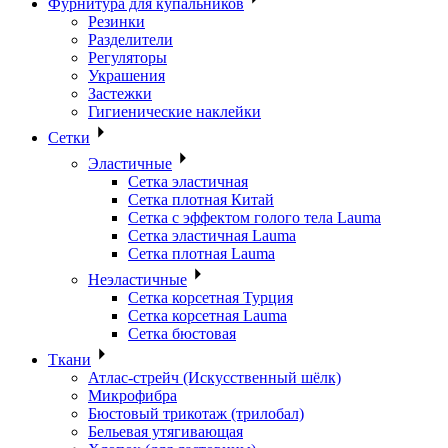
Фурнитура для купальников
Резинки
Разделители
Регуляторы
Украшения
Застежки
Гигиенические наклейки
Сетки
Эластичные
Сетка эластичная
Сетка плотная Китай
Сетка с эффектом голого тела Lauma
Сетка эластичная Lauma
Сетка плотная Lauma
Неэластичные
Сетка корсетная Турция
Сетка корсетная Lauma
Сетка бюстовая
Ткани
Атлас-стрейч (Искусственный шёлк)
Микрофибра
Бюстовый трикотаж (трилобал)
Бельевая утягивающая