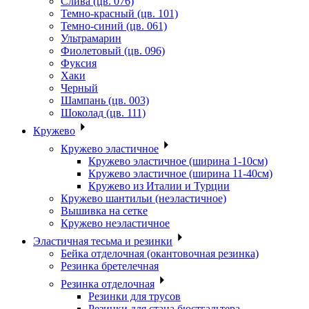
Слива (цв. 076)
Темно-красный (цв. 101)
Темно-синий (цв. 061)
Ультрамарин
Фиолетовый (цв. 096)
Фуксия
Хаки
Черный
Шампань (цв. 003)
Шоколад (цв. 111)
Кружево
Кружево эластичное
Кружево эластичное (ширина 1-10см)
Кружево эластичное (ширина 11-40см)
Кружево из Италии и Турции
Кружево шантильи (неэластичное)
Вышивка на сетке
Кружево неэластичное
Эластичная тесьма и резинки
Бейка отделочная (окантовочная резинка)
Резинка бретелечная
Резинка отделочная
Резинки для трусов
Резинки для стана бюстгальтера