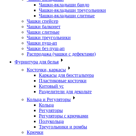
Чашки-вкладыши бандо
Чашки-вкладыши треугольники
Чашки-вкладыши слитные
Чашки спейсер
Чашки балконет
Чашки слитные
Чашки треугольники
Чашки пуш-ап
Чашки без пуш-ап
Распродажа (чашки с дефектами)
Фурнитура для белья
Косточки, каркасы
Каркасы для бюстгальтера
Пластиковые косточки
Китовый ус
Разделители для декольте
Кольца и Регуляторы
Кольца
Регуляторы
Регуляторы с крючками
Полукольца
Треугольники и ромбы
Крючки