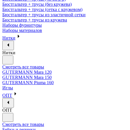
Бюстгальтер + трусы (без кружева)
Бюстгальтер + трусы (сетка с кружевом)
Бюстгальтер + трусы из эластичной сетки
Бюстгальтер + трусы из кружева
Наборы фурнитуры
Наборы материалов
Нитки
Нитки
Смотреть все товары
GUTERMANN Mara 120
GUTERMANN Mara 150
GUTERMANN Piuma 160
Иглы
ОПТ
ОПТ
Смотреть все товары
Бейки и резинки