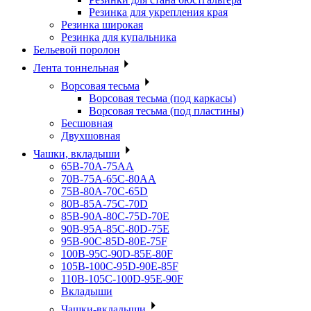
Резинка для укрепления края
Резинка широкая
Резинка для купальника
Бельевой поролон
Лента тоннельная
Ворсовая тесьма
Ворсовая тесьма (под каркасы)
Ворсовая тесьма (под пластины)
Бесшовная
Двухшовная
Чашки, вкладыши
65B-70A-75АА
70В-75А-65С-80АА
75В-80А-70С-65D
80В-85А-75С-70D
85В-90А-80С-75D-70E
90B-95A-85C-80D-75E
95B-90C-85D-80E-75F
100B-95C-90D-85E-80F
105B-100C-95D-90E-85F
110B-105C-100D-95E-90F
Вкладыши
Чашки-вкладыши