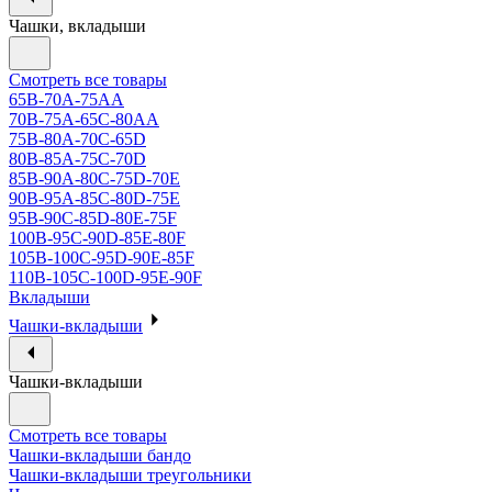
Чашки, вкладыши
Смотреть все товары
65B-70A-75АА
70В-75А-65С-80АА
75В-80А-70С-65D
80В-85А-75С-70D
85В-90А-80С-75D-70E
90B-95A-85C-80D-75E
95B-90C-85D-80E-75F
100B-95C-90D-85E-80F
105B-100C-95D-90E-85F
110B-105C-100D-95E-90F
Вкладыши
Чашки-вкладыши
Чашки-вкладыши
Смотреть все товары
Чашки-вкладыши бандо
Чашки-вкладыши треугольники