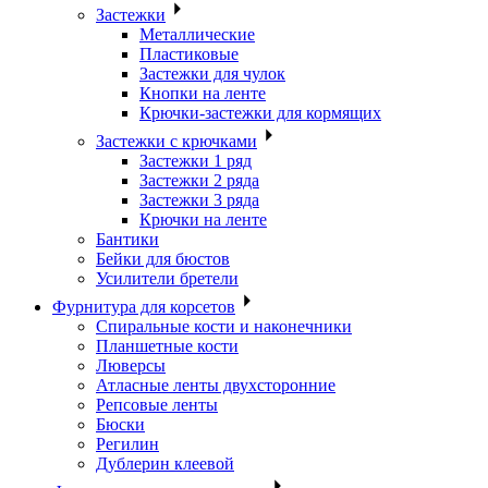
Застежки
Металлические
Пластиковые
Застежки для чулок
Кнопки на ленте
Крючки-застежки для кормящих
Застежки с крючками
Застежки 1 ряд
Застежки 2 ряда
Застежки 3 ряда
Крючки на ленте
Бантики
Бейки для бюстов
Усилители бретели
Фурнитура для корсетов
Спиральные кости и наконечники
Планшетные кости
Люверсы
Атласные ленты двухсторонние
Репсовые ленты
Бюски
Регилин
Дублерин клеевой