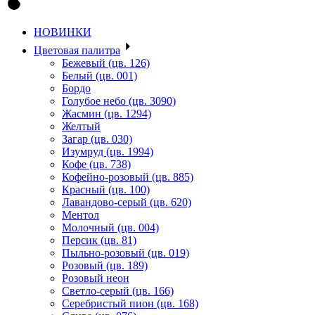
НОВИНКИ
Цветовая палитра
Бежевый (цв. 126)
Белый (цв. 001)
Бордо
Голубое небо (цв. 3090)
Жасмин (цв. 1294)
Желтый
Загар (цв. 030)
Изумруд (цв. 1994)
Кофе (цв. 738)
Кофейно-розовый (цв. 885)
Красный (цв. 100)
Лавандово-серый (цв. 620)
Ментол
Молочный (цв. 004)
Персик (цв. 81)
Пыльно-розовый (цв. 019)
Розовый (цв. 189)
Розовый неон
Светло-серый (цв. 166)
Серебристый пион (цв. 168)