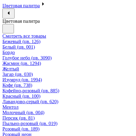
Цветовая палитра
Цветовая палитра
Смотреть все товары
Бежевый (цв. 126)
Белый (цв. 001)
Бордо
Голубое небо (цв. 3090)
Жасмин (цв. 1294)
Желтый
Загар (цв. 030)
Изумруд (цв. 1994)
Кофе (цв. 738)
Кофейно-розовый (цв. 885)
Красный (цв. 100)
Лавандово-серый (цв. 620)
Ментол
Молочный (цв. 004)
Персик (цв. 81)
Пыльно-розовый (цв. 019)
Розовый (цв. 189)
Розовый неон