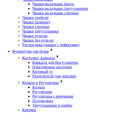
Чашки-вкладыши бандо
Чашки-вкладыши треугольники
Чашки-вкладыши слитные
Чашки спейсер
Чашки балконет
Чашки слитные
Чашки треугольники
Чашки пуш-ап
Чашки без пуш-ап
Распродажа (чашки с дефектами)
Фурнитура для белья
Косточки, каркасы
Каркасы для бюстгальтера
Пластиковые косточки
Китовый ус
Разделители для декольте
Кольца и Регуляторы
Кольца
Регуляторы
Регуляторы с крючками
Полукольца
Треугольники и ромбы
Крючки