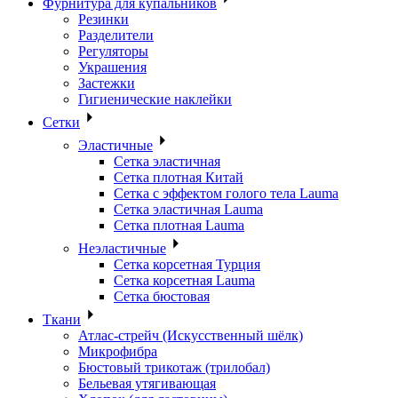
Фурнитура для купальников
Резинки
Разделители
Регуляторы
Украшения
Застежки
Гигиенические наклейки
Сетки
Эластичные
Сетка эластичная
Сетка плотная Китай
Сетка с эффектом голого тела Lauma
Сетка эластичная Lauma
Сетка плотная Lauma
Неэластичные
Сетка корсетная Турция
Сетка корсетная Lauma
Сетка бюстовая
Ткани
Атлас-стрейч (Искусственный шёлк)
Микрофибра
Бюстовый трикотаж (трилобал)
Бельевая утягивающая