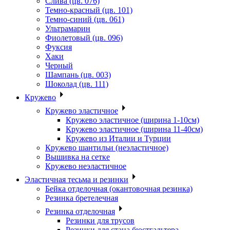
Слива (цв. 076)
Темно-красный (цв. 101)
Темно-синий (цв. 061)
Ультрамарин
Фиолетовый (цв. 096)
Фуксия
Хаки
Черный
Шампань (цв. 003)
Шоколад (цв. 111)
Кружево
Кружево эластичное
Кружево эластичное (ширина 1-10см)
Кружево эластичное (ширина 11-40см)
Кружево из Италии и Турции
Кружево шантильи (неэластичное)
Вышивка на сетке
Кружево неэластичное
Эластичная тесьма и резинки
Бейка отделочная (окантовочная резинка)
Резинка бретелечная
Резинка отделочная
Резинки для трусов
Резинки для стана бюстгальтера