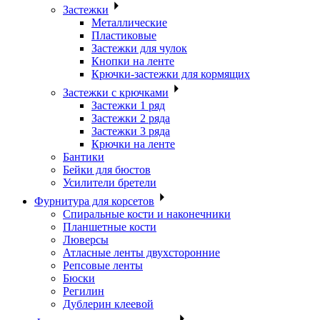
Застежки
Металлические
Пластиковые
Застежки для чулок
Кнопки на ленте
Крючки-застежки для кормящих
Застежки с крючками
Застежки 1 ряд
Застежки 2 ряда
Застежки 3 ряда
Крючки на ленте
Бантики
Бейки для бюстов
Усилители бретели
Фурнитура для корсетов
Спиральные кости и наконечники
Планшетные кости
Люверсы
Атласные ленты двухсторонние
Репсовые ленты
Бюски
Регилин
Дублерин клеевой