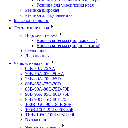
Резинка для укрепления края
Резинка широкая
Резинка для купальника
Бельевой поролон
Лента тоннельная
Ворсовая тесьма
Ворсовая тесьма (под каркасы)
Ворсовая тесьма (под пластины)
Бесшовная
Двухшовная
Чашки, вкладыши
65B-70A-75АА
70В-75А-65С-80АА
75В-80А-70С-65D
80В-85А-75С-70D
85В-90А-80С-75D-70E
90B-95A-85C-80D-75E
95B-90C-85D-80E-75F
100B-95C-90D-85E-80F
105B-100C-95D-90E-85F
110B-105C-100D-95E-90F
Вкладыши
Чашки-вкладыши