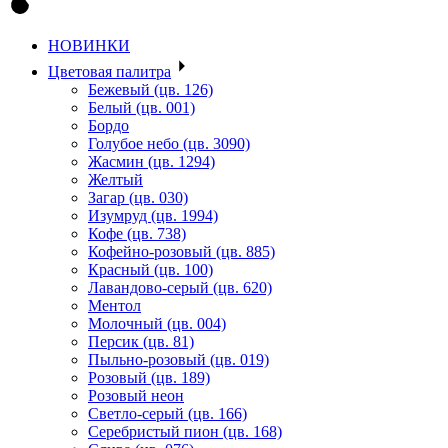
НОВИНКИ
Цветовая палитра
Бежевый (цв. 126)
Белый (цв. 001)
Бордо
Голубое небо (цв. 3090)
Жасмин (цв. 1294)
Желтый
Загар (цв. 030)
Изумруд (цв. 1994)
Кофе (цв. 738)
Кофейно-розовый (цв. 885)
Красный (цв. 100)
Лавандово-серый (цв. 620)
Ментол
Молочный (цв. 004)
Персик (цв. 81)
Пыльно-розовый (цв. 019)
Розовый (цв. 189)
Розовый неон
Светло-серый (цв. 166)
Серебристый пион (цв. 168)