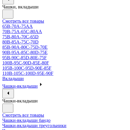
Чашки, вкладыши
Смотреть все товары
65B-70A-75АА
70В-75А-65С-80АА
75В-80А-70С-65D
80В-85А-75С-70D
85В-90А-80С-75D-70E
90B-95A-85C-80D-75E
95B-90C-85D-80E-75F
100B-95C-90D-85E-80F
105B-100C-95D-90E-85F
110B-105C-100D-95E-90F
Вкладыши
Чашки-вкладыши
Чашки-вкладыши
Смотреть все товары
Чашки-вкладыши бандо
Чашки-вкладыши треугольники