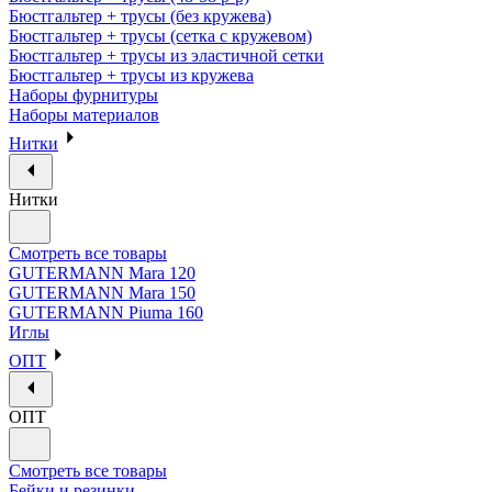
Бюстгальтер + трусы (без кружева)
Бюстгальтер + трусы (сетка с кружевом)
Бюстгальтер + трусы из эластичной сетки
Бюстгальтер + трусы из кружева
Наборы фурнитуры
Наборы материалов
Нитки
Нитки
Смотреть все товары
GUTERMANN Mara 120
GUTERMANN Mara 150
GUTERMANN Piuma 160
Иглы
ОПТ
ОПТ
Смотреть все товары
Бейки и резинки