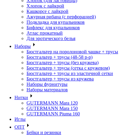
Хлопок (для ластовицы)
Хлопок с лайкрой
Кашкорсе с лайкрой
Ажурная рибана (с перфорацией)
Подкладка для купальников
Бифлекс для купальников
Атлас прокатный
Для эротического белья
Наборы
Бюстгальтер на поролоновой чашке + трусы
Бюстгальтер + трусы (48-58 р-р)
Бюстгальтер + трусы (без кружева)
Бюстгальтер + трусы (сетка с кружевом)
Бюстгальтер + трусы из эластичной сетки
Бюстгальтер + трусы из кружева
Наборы фурнитуры
Наборы материалов
Нитки
GUTERMANN Mara 120
GUTERMANN Mara 150
GUTERMANN Piuma 160
Иглы
ОПТ
Бейки и резинки