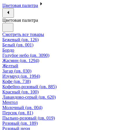
Цветовая палитра
Цветовая палитра
Смотреть все товары
Бежевый (цв. 126)
Белый (цв. 001)
Бордо
Голубое небо (цв. 3090)
Жасмин (цв. 1294)
Желтый
Загар (цв. 030)
Изумруд (цв. 1994)
Кофе (цв. 738)
Кофейно-розовый (цв. 885)
Красный (цв. 100)
Лавандово-серый (цв. 620)
Ментол
Молочный (цв. 004)
Персик (цв. 81)
Пыльно-розовый (цв. 019)
Розовый (цв. 189)
Розовый неон