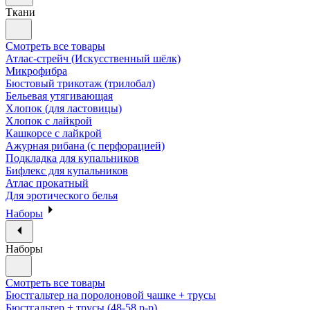
Ткани
Смотреть все товары
Атлас-стрейч (Искусственный шёлк)
Микрофибра
Бюстовый трикотаж (трилобал)
Бельевая утягивающая
Хлопок (для ластовицы)
Хлопок с лайкрой
Кашкорсе с лайкрой
Ажурная рибана (с перфорацией)
Подкладка для купальников
Бифлекс для купальников
Атлас прокатный
Для эротического белья
Наборы
Наборы
Смотреть все товары
Бюстгальтер на поролоновой чашке + трусы
Бюстгальтер + трусы (48-58 р-р)