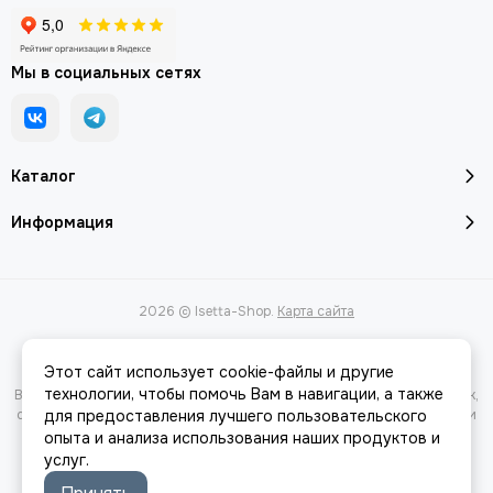
Мы в социальных сетях
Каталог
Информация
2026 © Isetta-Shop.
Карта сайта
Этот сайт использует cookie-файлы и другие
технологии, чтобы помочь Вам в навигации, а также
Вся представленная на сайте информация, касающаяся характеристик,
стоимости товаров и услуг, носит информационный характер и ни при
для предоставления лучшего пользовательского
каких условиях не является публичной офертой, определяемой
опыта и анализа использования наших продуктов и
положениями Статьи 437(2) Гражданского кодекса РФ.
услуг.