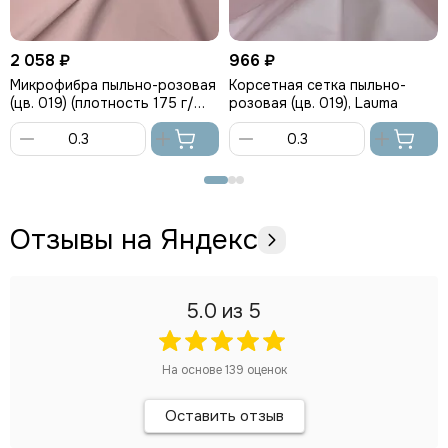
2 058 ₽
966 ₽
Микрофибра пыльно-розовая
Корсетная cетка пыльно-
(цв. 019) (плотность 175 г/
розовая (цв. 019), Lauma
м2), Lauma
В
В
корзину
корзину
Отзывы на Яндекс
5.0
из 5
На основе
139
оценок
Оставить отзыв