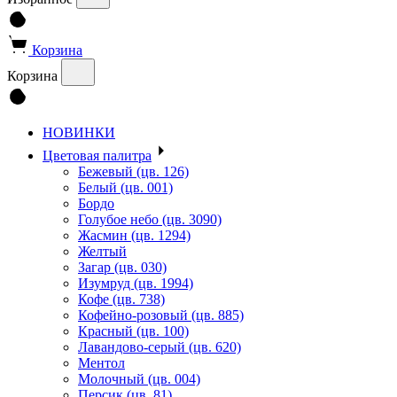
Корзина
Корзина
НОВИНКИ
Цветовая палитра
Бежевый (цв. 126)
Белый (цв. 001)
Бордо
Голубое небо (цв. 3090)
Жасмин (цв. 1294)
Желтый
Загар (цв. 030)
Изумруд (цв. 1994)
Кофе (цв. 738)
Кофейно-розовый (цв. 885)
Красный (цв. 100)
Лавандово-серый (цв. 620)
Ментол
Молочный (цв. 004)
Персик (цв. 81)