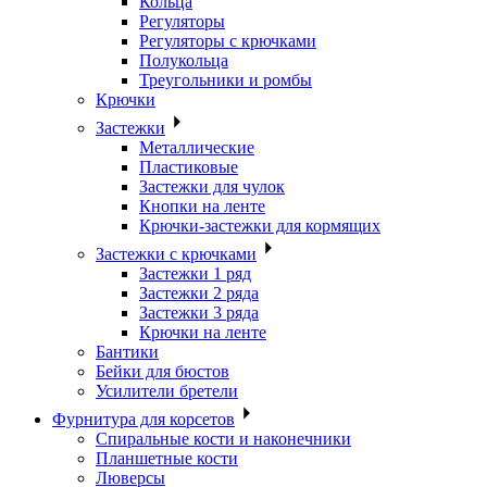
Кольца
Регуляторы
Регуляторы с крючками
Полукольца
Треугольники и ромбы
Крючки
Застежки
Металлические
Пластиковые
Застежки для чулок
Кнопки на ленте
Крючки-застежки для кормящих
Застежки с крючками
Застежки 1 ряд
Застежки 2 ряда
Застежки 3 ряда
Крючки на ленте
Бантики
Бейки для бюстов
Усилители бретели
Фурнитура для корсетов
Спиральные кости и наконечники
Планшетные кости
Люверсы