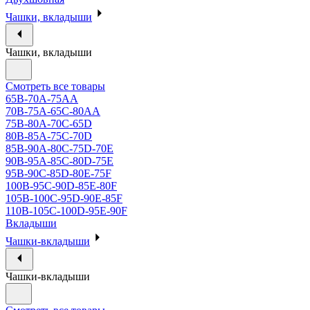
Чашки, вкладыши
Чашки, вкладыши
Смотреть все товары
65B-70A-75АА
70В-75А-65С-80АА
75В-80А-70С-65D
80В-85А-75С-70D
85В-90А-80С-75D-70E
90B-95A-85C-80D-75E
95B-90C-85D-80E-75F
100B-95C-90D-85E-80F
105B-100C-95D-90E-85F
110B-105C-100D-95E-90F
Вкладыши
Чашки-вкладыши
Чашки-вкладыши