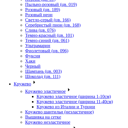
Пыльно-розовый (цв. 019)
Розовый (цв. 189)
Розовый неон
Светло-серый (цв. 166)
Серебристый пион (цв. 168)
Слива (цв. 076)
Темно-красный (цв. 101)
Темно-синий (цв. 061)
Ультрамарин
Фиолетовый (цв. 096)
Фуксия
Хаки
Черный
Шампань (цв. 003)
Шоколад (цв. 111)
Кружево
Кружево эластичное
Кружево эластичное (ширина 1-10см)
Кружево эластичное (ширина 11-40см)
Кружево из Италии и Турции
Кружево шантильи (неэластичное)
Вышивка на сетке
Кружево неэластичное