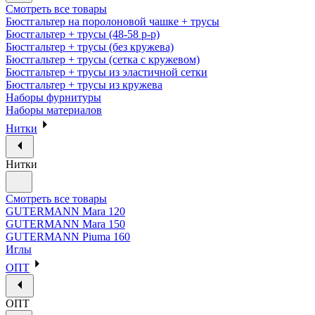
Смотреть все товары
Бюстгальтер на поролоновой чашке + трусы
Бюстгальтер + трусы (48-58 р-р)
Бюстгальтер + трусы (без кружева)
Бюстгальтер + трусы (сетка с кружевом)
Бюстгальтер + трусы из эластичной сетки
Бюстгальтер + трусы из кружева
Наборы фурнитуры
Наборы материалов
Нитки
Нитки
Смотреть все товары
GUTERMANN Mara 120
GUTERMANN Mara 150
GUTERMANN Piuma 160
Иглы
ОПТ
ОПТ