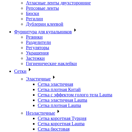
Атласные ленты двухсторонние
Репсовые ленты
Бюски
Регилин
Дублерин клеевой
Фурнитура для купальников
Резинки
Разделители
Регуляторы
Украшения
Застежки
Гигиенические наклейки
Сетки
Эластичные
Сетка эластичная
Сетка плотная Китай
Сетка с эффектом голого тела Lauma
Сетка эластичная Lauma
Сетка плотная Lauma
Неэластичные
Сетка корсетная Турция
Сетка корсетная Lauma
Сетка бюстовая