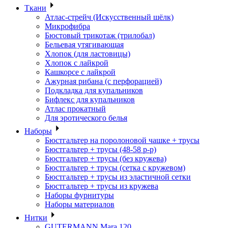
Ткани
Атлас-стрейч (Искусственный шёлк)
Микрофибра
Бюстовый трикотаж (трилобал)
Бельевая утягивающая
Хлопок (для ластовицы)
Хлопок с лайкрой
Кашкорсе с лайкрой
Ажурная рибана (с перфорацией)
Подкладка для купальников
Бифлекс для купальников
Атлас прокатный
Для эротического белья
Наборы
Бюстгальтер на поролоновой чашке + трусы
Бюстгальтер + трусы (48-58 р-р)
Бюстгальтер + трусы (без кружева)
Бюстгальтер + трусы (сетка с кружевом)
Бюстгальтер + трусы из эластичной сетки
Бюстгальтер + трусы из кружева
Наборы фурнитуры
Наборы материалов
Нитки
GUTERMANN Mara 120