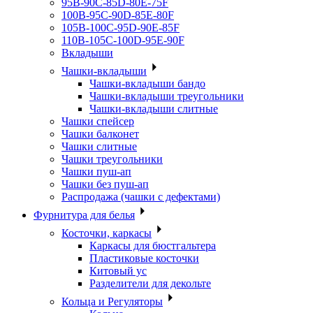
95B-90C-85D-80E-75F
100B-95C-90D-85E-80F
105B-100C-95D-90E-85F
110B-105C-100D-95E-90F
Вкладыши
Чашки-вкладыши
Чашки-вкладыши бандо
Чашки-вкладыши треугольники
Чашки-вкладыши слитные
Чашки спейсер
Чашки балконет
Чашки слитные
Чашки треугольники
Чашки пуш-ап
Чашки без пуш-ап
Распродажа (чашки с дефектами)
Фурнитура для белья
Косточки, каркасы
Каркасы для бюстгальтера
Пластиковые косточки
Китовый ус
Разделители для декольте
Кольца и Регуляторы