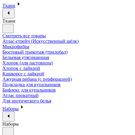
Ткани
Ткани
Смотреть все товары
Атлас-стрейч (Искусственный шёлк)
Микрофибра
Бюстовый трикотаж (трилобал)
Бельевая утягивающая
Хлопок (для ластовицы)
Хлопок с лайкрой
Кашкорсе с лайкрой
Ажурная рибана (с перфорацией)
Подкладка для купальников
Бифлекс для купальников
Атлас прокатный
Для эротического белья
Наборы
Наборы