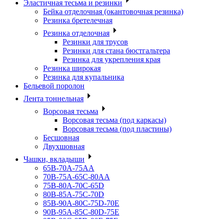
Эластичная тесьма и резинки
Бейка отделочная (окантовочная резинка)
Резинка бретелечная
Резинка отделочная
Резинки для трусов
Резинки для стана бюстгальтера
Резинка для укрепления края
Резинка широкая
Резинка для купальника
Бельевой поролон
Лента тоннельная
Ворсовая тесьма
Ворсовая тесьма (под каркасы)
Ворсовая тесьма (под пластины)
Бесшовная
Двухшовная
Чашки, вкладыши
65B-70A-75АА
70В-75А-65С-80АА
75В-80А-70С-65D
80В-85А-75С-70D
85В-90А-80С-75D-70E
90B-95A-85C-80D-75E