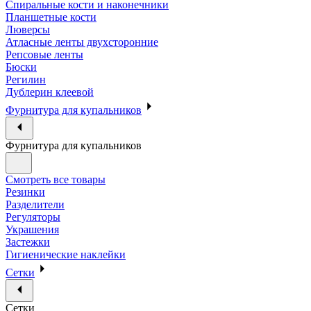
Спиральные кости и наконечники
Планшетные кости
Люверсы
Атласные ленты двухсторонние
Репсовые ленты
Бюски
Регилин
Дублерин клеевой
Фурнитура для купальников
Фурнитура для купальников
Смотреть все товары
Резинки
Разделители
Регуляторы
Украшения
Застежки
Гигиенические наклейки
Сетки
Сетки