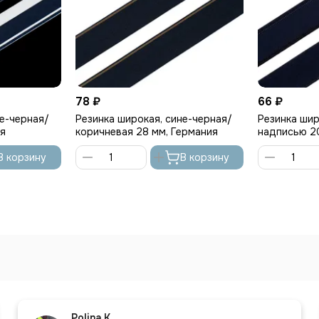
78 ₽
66 ₽
не-черная/
Резинка широкая, сине-черная/
Резинка шир
ия
коричневая 28 мм, Германия
надписью 2
В корзину
В корзину
Polina K.