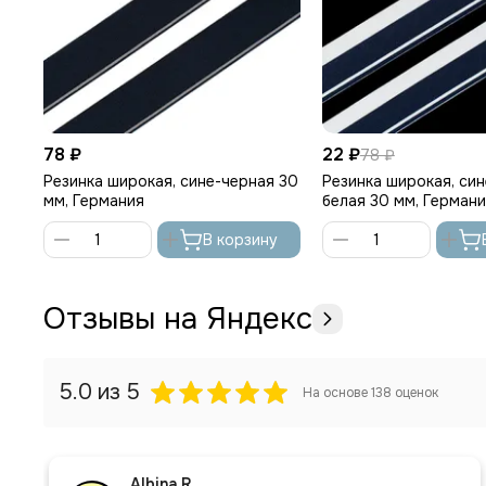
78 ₽
22 ₽
78 ₽
Резинка широкая, сине-черная 30
Резинка широкая, си
мм, Германия
белая 30 мм, Герман
В корзину
Отзывы на Яндекс
5.0
из 5
На основе
138
оценок
Albina R.