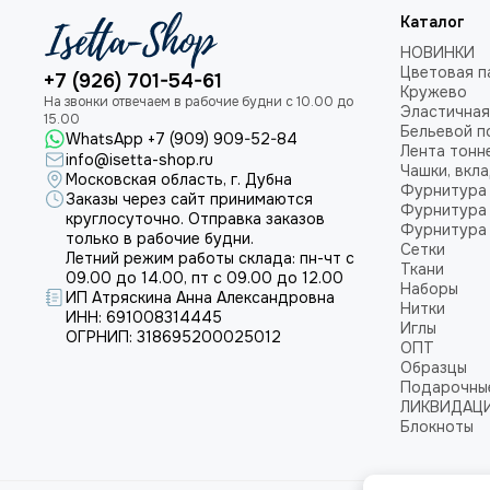
Каталог
НОВИНКИ
Цветовая п
+7 (926) 701-54-61
Кружево
Эластичная
Бельевой п
WhatsApp +7 (909) 909-52-84
Лента тонн
info@isetta-shop.ru
Чашки, вкл
Московская область, г. Дубна
Фурнитура 
Заказы через сайт принимаются
Фурнитура 
круглосуточно. Отправка заказов
Фурнитура 
только в рабочие будни.
Сетки
Летний режим работы склада: пн-чт с
Ткани
09.00 до 14.00, пт с 09.00 до 12.00
Наборы
ИП Атряскина Анна Александровна
Нитки
ИНН: 691008314445
Иглы
ОГРНИП: 318695200025012
ОПТ
Образцы
Подарочны
ЛИКВИДАЦ
Блокноты