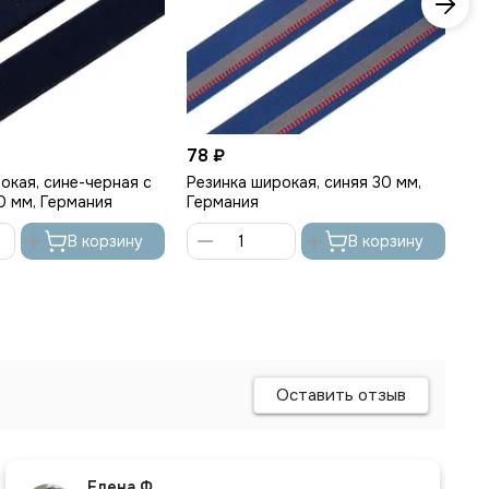
78 ₽
78
окая, сине-черная с
Резинка широкая, синяя 30 мм,
Ре
0 мм, Германия
Германия
30
В корзину
В корзину
Оставить отзыв
Елена Ф.