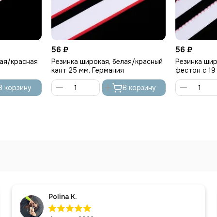
56 ₽
56 ₽
лая/красная
Резинка широкая, белая/красный
Резинка шир
кант 25 мм, Германия
фестон с 19
В корзину
В корзину
Polina K.