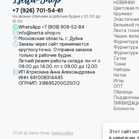
НОВИНКИ
Цветовая п
+7 (926) 701-54-61
Кружево
Эластичная
Бельевой п
WhatsApp +7 (909) 909-52-84
Лента тонн
info@isetta-shop.ru
Чашки, вкл
Московская область, г. Дубна
Фурнитура 
Заказы через сайт принимаются
Фурнитура 
круглосуточно. Отправка заказов
Фурнитура 
только в рабочие будни.
Сетки
Летний режим работы склада: пн-чт с
Ткани
09.00 до 14.00, пт с 09.00 до 12.00
Наборы
ИП Атряскина Анна Александровна
Нитки
ИНН: 691008314445
Иглы
ОГРНИП: 318695200025012
ОПТ
Образцы
Подарочны
ЛИКВИДАЦ
Блокноты
Этот сайт ис
2026 © Isetta-Shop.
Карта сайта
в навигации,