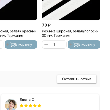
78 ₽
78
окая, белая/ красный
Резинка широкая, белая/полоски
Ре
 мм, Германия
30 мм, Германия
30
В корзину
В корзину
Оставить отзыв
Елена Ф.