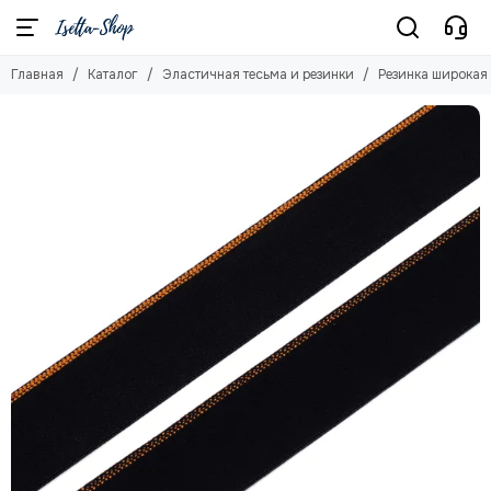
Эластичная тесьма и резинки
Главная
Каталог
Эластичная тесьма и резинки
Резинка широкая
Смотреть все товары
Бейка отделочная (окантовочная резинка)
Резинка бретелечная
Резинка отделочная
Резинка широкая
Резинка для купальника