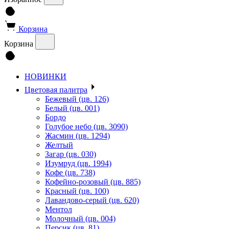
Корзина
Корзина
НОВИНКИ
Цветовая палитра
Бежевый (цв. 126)
Белый (цв. 001)
Бордо
Голубое небо (цв. 3090)
Жасмин (цв. 1294)
Желтый
Загар (цв. 030)
Изумруд (цв. 1994)
Кофе (цв. 738)
Кофейно-розовый (цв. 885)
Красный (цв. 100)
Лавандово-серый (цв. 620)
Ментол
Молочный (цв. 004)
Персик (цв. 81)