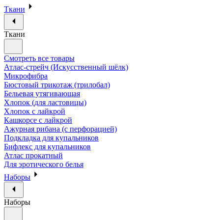
Ткани
Ткани
Смотреть все товары
Атлас-стрейч (Искусственный шёлк)
Микрофибра
Бюстовый трикотаж (трилобал)
Бельевая утягивающая
Хлопок (для ластовицы)
Хлопок с лайкрой
Кашкорсе с лайкрой
Ажурная рибана (с перфорацией)
Подкладка для купальников
Бифлекс для купальников
Атлас прокатный
Для эротического белья
Наборы
Наборы