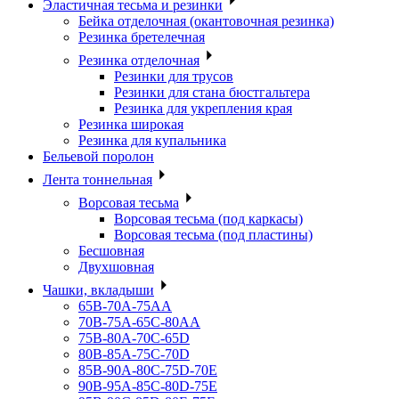
Эластичная тесьма и резинки
Бейка отделочная (окантовочная резинка)
Резинка бретелечная
Резинка отделочная
Резинки для трусов
Резинки для стана бюстгальтера
Резинка для укрепления края
Резинка широкая
Резинка для купальника
Бельевой поролон
Лента тоннельная
Ворсовая тесьма
Ворсовая тесьма (под каркасы)
Ворсовая тесьма (под пластины)
Бесшовная
Двухшовная
Чашки, вкладыши
65B-70A-75АА
70В-75А-65С-80АА
75В-80А-70С-65D
80В-85А-75С-70D
85В-90А-80С-75D-70E
90B-95A-85C-80D-75E