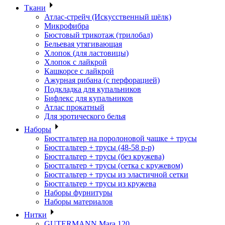
Ткани
Атлас-стрейч (Искусственный шёлк)
Микрофибра
Бюстовый трикотаж (трилобал)
Бельевая утягивающая
Хлопок (для ластовицы)
Хлопок с лайкрой
Кашкорсе с лайкрой
Ажурная рибана (с перфорацией)
Подкладка для купальников
Бифлекс для купальников
Атлас прокатный
Для эротического белья
Наборы
Бюстгальтер на поролоновой чашке + трусы
Бюстгальтер + трусы (48-58 р-р)
Бюстгальтер + трусы (без кружева)
Бюстгальтер + трусы (сетка с кружевом)
Бюстгальтер + трусы из эластичной сетки
Бюстгальтер + трусы из кружева
Наборы фурнитуры
Наборы материалов
Нитки
GUTERMANN Mara 120