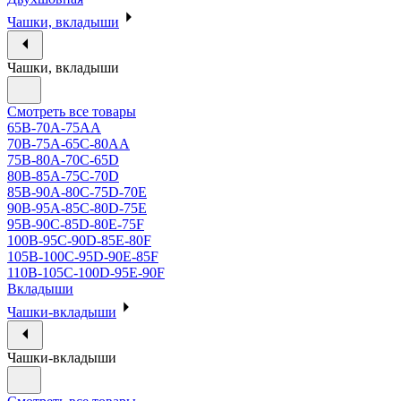
Чашки, вкладыши
Чашки, вкладыши
Смотреть все товары
65B-70A-75АА
70В-75А-65С-80АА
75В-80А-70С-65D
80В-85А-75С-70D
85В-90А-80С-75D-70E
90B-95A-85C-80D-75E
95B-90C-85D-80E-75F
100B-95C-90D-85E-80F
105B-100C-95D-90E-85F
110B-105C-100D-95E-90F
Вкладыши
Чашки-вкладыши
Чашки-вкладыши