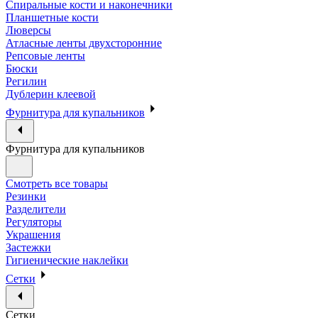
Спиральные кости и наконечники
Планшетные кости
Люверсы
Атласные ленты двухсторонние
Репсовые ленты
Бюски
Регилин
Дублерин клеевой
Фурнитура для купальников
Фурнитура для купальников
Смотреть все товары
Резинки
Разделители
Регуляторы
Украшения
Застежки
Гигиенические наклейки
Сетки
Сетки