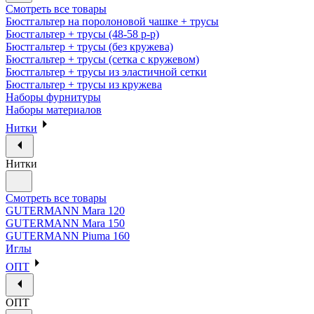
Смотреть все товары
Бюстгальтер на поролоновой чашке + трусы
Бюстгальтер + трусы (48-58 р-р)
Бюстгальтер + трусы (без кружева)
Бюстгальтер + трусы (сетка с кружевом)
Бюстгальтер + трусы из эластичной сетки
Бюстгальтер + трусы из кружева
Наборы фурнитуры
Наборы материалов
Нитки
Нитки
Смотреть все товары
GUTERMANN Mara 120
GUTERMANN Mara 150
GUTERMANN Piuma 160
Иглы
ОПТ
ОПТ