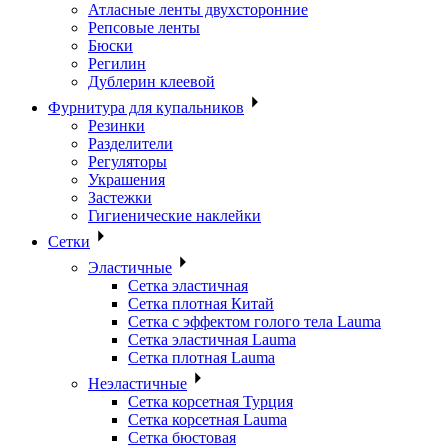
Атласные ленты двухсторонние
Репсовые ленты
Бюски
Регилин
Дублерин клеевой
Фурнитура для купальников
Резинки
Разделители
Регуляторы
Украшения
Застежки
Гигиенические наклейки
Сетки
Эластичные
Сетка эластичная
Сетка плотная Китай
Сетка с эффектом голого тела Lauma
Сетка эластичная Lauma
Сетка плотная Lauma
Неэластичные
Сетка корсетная Турция
Сетка корсетная Lauma
Сетка бюстовая