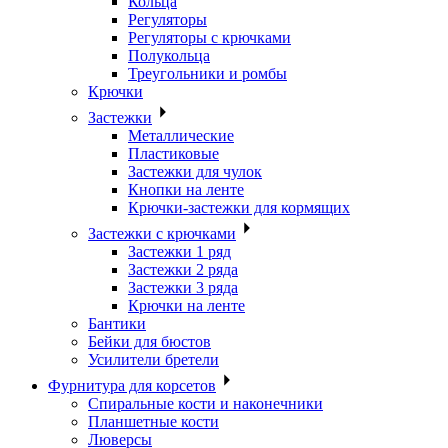
Кольца
Регуляторы
Регуляторы с крючками
Полукольца
Треугольники и ромбы
Крючки
Застежки
Металлические
Пластиковые
Застежки для чулок
Кнопки на ленте
Крючки-застежки для кормящих
Застежки с крючками
Застежки 1 ряд
Застежки 2 ряда
Застежки 3 ряда
Крючки на ленте
Бантики
Бейки для бюстов
Усилители бретели
Фурнитура для корсетов
Спиральные кости и наконечники
Планшетные кости
Люверсы