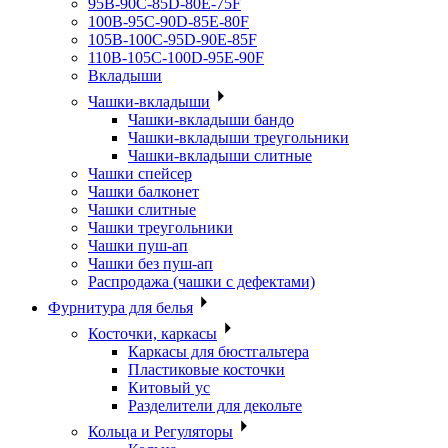
95B-90C-85D-80E-75F
100B-95C-90D-85E-80F
105B-100C-95D-90E-85F
110B-105C-100D-95E-90F
Вкладыши
Чашки-вкладыши
Чашки-вкладыши бандо
Чашки-вкладыши треугольники
Чашки-вкладыши слитные
Чашки спейсер
Чашки балконет
Чашки слитные
Чашки треугольники
Чашки пуш-ап
Чашки без пуш-ап
Распродажа (чашки с дефектами)
Фурнитура для белья
Косточки, каркасы
Каркасы для бюстгальтера
Пластиковые косточки
Китовый ус
Разделители для декольте
Кольца и Регуляторы