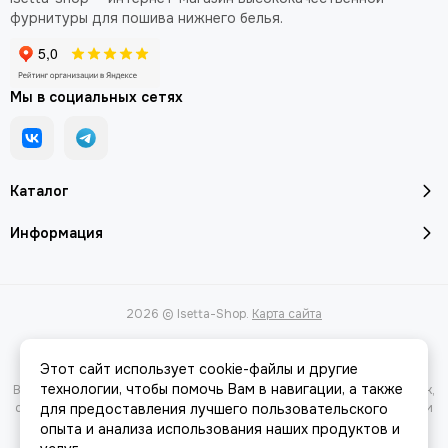
фурнитуры для пошива нижнего белья.
Мы в социальных сетях
Каталог
Информация
2026 © Isetta-Shop.
Карта сайта
Этот сайт использует cookie-файлы и другие
технологии, чтобы помочь Вам в навигации, а также
Вся представленная на сайте информация, касающаяся характеристик,
стоимости товаров и услуг, носит информационный характер и ни при
для предоставления лучшего пользовательского
каких условиях не является публичной офертой, определяемой
опыта и анализа использования наших продуктов и
положениями Статьи 437(2) Гражданского кодекса РФ.