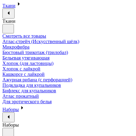
Ткани
Ткани
Смотреть все товары
Атлас-стрейч (Искусственный шёлк)
Микрофибра
Бюстовый трикотаж (трилобал)
Бельевая утягивающая
Хлопок (для ластовицы)
Хлопок с лайкрой
Кашкорсе с лайкрой
Ажурная рибана (с перфорацией)
Подкладка для купальников
Бифлекс для купальников
Атлас прокатный
Для эротического белья
Наборы
Наборы