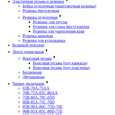
Эластичная тесьма и резинки
Бейка отделочная (окантовочная резинка)
Резинка бретелечная
Резинка отделочная
Резинки для трусов
Резинки для стана бюстгальтера
Резинка для укрепления края
Резинка широкая
Резинка для купальника
Бельевой поролон
Лента тоннельная
Ворсовая тесьма
Ворсовая тесьма (под каркасы)
Ворсовая тесьма (под пластины)
Бесшовная
Двухшовная
Чашки, вкладыши
65B-70A-75АА
70В-75А-65С-80АА
75В-80А-70С-65D
80В-85А-75С-70D
85В-90А-80С-75D-70E
90B-95A-85C-80D-75E