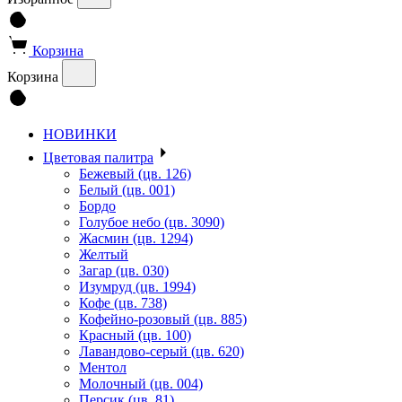
Корзина
Корзина
НОВИНКИ
Цветовая палитра
Бежевый (цв. 126)
Белый (цв. 001)
Бордо
Голубое небо (цв. 3090)
Жасмин (цв. 1294)
Желтый
Загар (цв. 030)
Изумруд (цв. 1994)
Кофе (цв. 738)
Кофейно-розовый (цв. 885)
Красный (цв. 100)
Лавандово-серый (цв. 620)
Ментол
Молочный (цв. 004)
Персик (цв. 81)