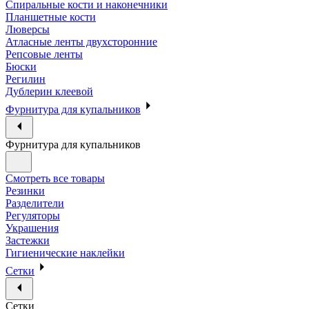
Спиральные кости и наконечники
Планшетные кости
Люверсы
Атласные ленты двухсторонние
Репсовые ленты
Бюски
Регилин
Дублерин клеевой
Фурнитура для купальников
Фурнитура для купальников
Смотреть все товары
Резинки
Разделители
Регуляторы
Украшения
Застежки
Гигиенические наклейки
Сетки
Сетки