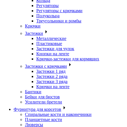
Кольца
Регуляторы
Регуляторы с крючками
Полукольца
Треугольники и ромбы
Крючки
Застежки
Металлические
Пластиковые
Застежки для чулок
Кнопки на ленте
Крючки-застежки для кормящих
Застежки с крючками
Застежки 1 ряд
Застежки 2 ряда
Застежки 3 ряда
Крючки на ленте
Бантики
Бейки для бюстов
Усилители бретели
Фурнитура для корсетов
Спиральные кости и наконечники
Планшетные кости
Люверсы