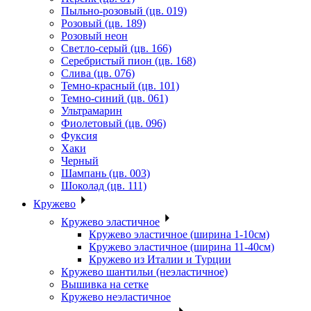
Пыльно-розовый (цв. 019)
Розовый (цв. 189)
Розовый неон
Светло-серый (цв. 166)
Серебристый пион (цв. 168)
Слива (цв. 076)
Темно-красный (цв. 101)
Темно-синий (цв. 061)
Ультрамарин
Фиолетовый (цв. 096)
Фуксия
Хаки
Черный
Шампань (цв. 003)
Шоколад (цв. 111)
Кружево
Кружево эластичное
Кружево эластичное (ширина 1-10см)
Кружево эластичное (ширина 11-40см)
Кружево из Италии и Турции
Кружево шантильи (неэластичное)
Вышивка на сетке
Кружево неэластичное