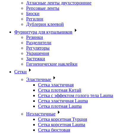
Атласные ленты двухсторонние
Репсовые ленты
Бюски
Регилин
Дублерин клеевой
Фурнитура для купальников
Резинки
Разделители
Регуляторы
Украшения
Застежки
Гигиенические наклейки
Сетки
Эластичные
Сетка эластичная
Сетка плотная Китай
Сетка с эффектом голого тела Lauma
Сетка эластичная Lauma
Сетка плотная Lauma
Неэластичные
Сетка корсетная Турция
Сетка корсетная Lauma
Сетка бюстовая