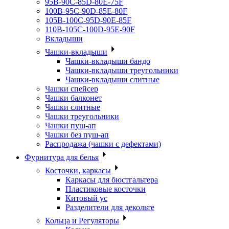
95B-90C-85D-80E-75F
100B-95C-90D-85E-80F
105B-100C-95D-90E-85F
110B-105C-100D-95E-90F
Вкладыши
Чашки-вкладыши
Чашки-вкладыши бандо
Чашки-вкладыши треугольники
Чашки-вкладыши слитные
Чашки спейсер
Чашки балконет
Чашки слитные
Чашки треугольники
Чашки пуш-ап
Чашки без пуш-ап
Распродажа (чашки с дефектами)
Фурнитура для белья
Косточки, каркасы
Каркасы для бюстгальтера
Пластиковые косточки
Китовый ус
Разделители для декольте
Кольца и Регуляторы