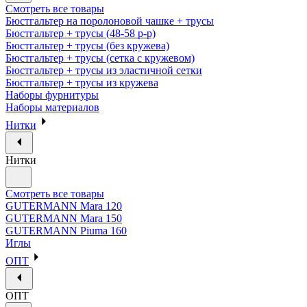
Смотреть все товары
Бюстгальтер на поролоновой чашке + трусы
Бюстгальтер + трусы (48-58 р-р)
Бюстгальтер + трусы (без кружева)
Бюстгальтер + трусы (сетка с кружевом)
Бюстгальтер + трусы из эластичной сетки
Бюстгальтер + трусы из кружева
Наборы фурнитуры
Наборы материалов
Нитки
Нитки
Смотреть все товары
GUTERMANN Mara 120
GUTERMANN Mara 150
GUTERMANN Piuma 160
Иглы
ОПТ
ОПТ