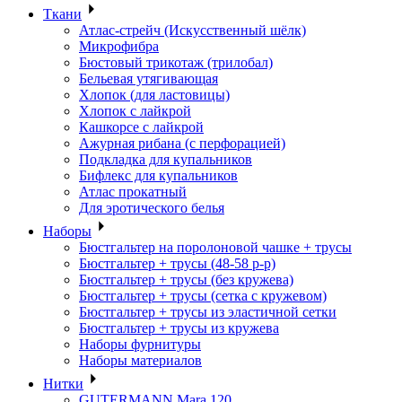
Ткани
Атлас-стрейч (Искусственный шёлк)
Микрофибра
Бюстовый трикотаж (трилобал)
Бельевая утягивающая
Хлопок (для ластовицы)
Хлопок с лайкрой
Кашкорсе с лайкрой
Ажурная рибана (с перфорацией)
Подкладка для купальников
Бифлекс для купальников
Атлас прокатный
Для эротического белья
Наборы
Бюстгальтер на поролоновой чашке + трусы
Бюстгальтер + трусы (48-58 р-р)
Бюстгальтер + трусы (без кружева)
Бюстгальтер + трусы (сетка с кружевом)
Бюстгальтер + трусы из эластичной сетки
Бюстгальтер + трусы из кружева
Наборы фурнитуры
Наборы материалов
Нитки
GUTERMANN Mara 120