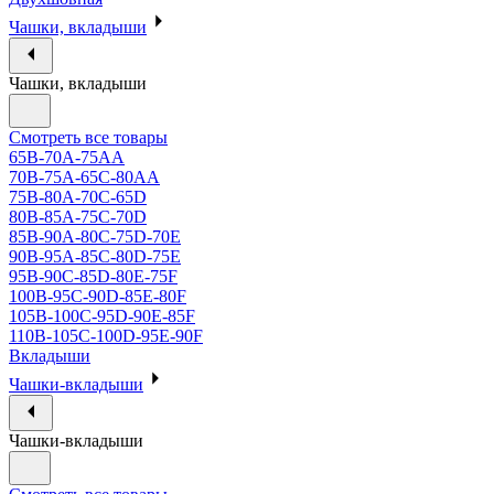
Чашки, вкладыши
Чашки, вкладыши
Смотреть все товары
65B-70A-75АА
70В-75А-65С-80АА
75В-80А-70С-65D
80В-85А-75С-70D
85В-90А-80С-75D-70E
90B-95A-85C-80D-75E
95B-90C-85D-80E-75F
100B-95C-90D-85E-80F
105B-100C-95D-90E-85F
110B-105C-100D-95E-90F
Вкладыши
Чашки-вкладыши
Чашки-вкладыши