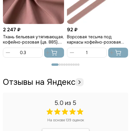
2 247 ₽
92 ₽
Ткань бельевая утягивающая,
Ворсовая тесьма под
кофейно-розовая (цв. 885),
каркасы кофейно-розовая
Lauma
(цв. 885), Arta-F
В
В
корзину
корзину
Отзывы на Яндекс
5.0
из 5
На основе
139
оценок