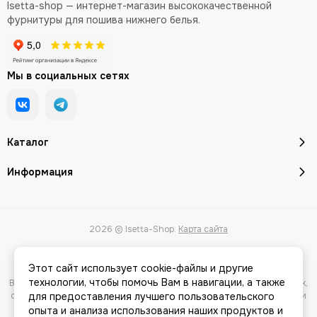
Isetta-shop — интернет-магазин высококачественной
фурнитуры для пошива нижнего белья.
Мы в социальных сетях
Каталог
Информация
2026 © Isetta-Shop.
Карта сайта
Этот сайт использует cookie-файлы и другие
технологии, чтобы помочь Вам в навигации, а также
Вся представленная на сайте информация, касающаяся характеристик,
стоимости товаров и услуг, носит информационный характер и ни при
для предоставления лучшего пользовательского
каких условиях не является публичной офертой, определяемой
опыта и анализа использования наших продуктов и