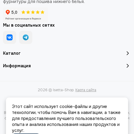
фурнитуры для пошива нижнего белья.
Мы в социальных сетях
Каталог
Информация
2026 © Isetta-Shop.
Карта сайта
Этот сайт использует cookie-файлы и другие
технологии, чтобы помочь Вам в навигации, а также
Вся представленная на сайте информация, касающаяся характеристик,
стоимости товаров и услуг, носит информационный характер и ни при
для предоставления лучшего пользовательского
каких условиях не является публичной офертой, определяемой
опыта и анализа использования наших продуктов и
положениями Статьи 437(2) Гражданского кодекса РФ.
услуг.