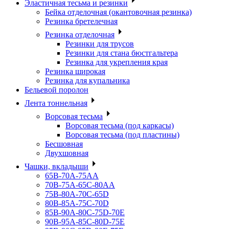
Эластичная тесьма и резинки
Бейка отделочная (окантовочная резинка)
Резинка бретелечная
Резинка отделочная
Резинки для трусов
Резинки для стана бюстгальтера
Резинка для укрепления края
Резинка широкая
Резинка для купальника
Бельевой поролон
Лента тоннельная
Ворсовая тесьма
Ворсовая тесьма (под каркасы)
Ворсовая тесьма (под пластины)
Бесшовная
Двухшовная
Чашки, вкладыши
65B-70A-75АА
70В-75А-65С-80АА
75В-80А-70С-65D
80В-85А-75С-70D
85В-90А-80С-75D-70E
90B-95A-85C-80D-75E