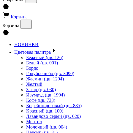
Корзина
Корзина
НОВИНКИ
Цветовая палитра
Бежевый (цв. 126)
Белый (цв. 001)
Бордо
Голубое небо (цв. 3090)
Жасмин (цв. 1294)
Желтый
Загар (цв. 030)
Изумруд (цв. 1994)
Кофе (цв. 738)
Кофейно-розовый (цв. 885)
Красный (цв. 100)
Лавандово-серый (цв. 620)
Ментол
Молочный (цв. 004)
Персик (цв. 81)