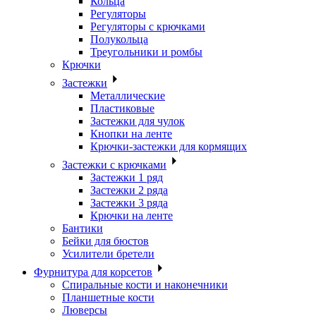
Кольца
Регуляторы
Регуляторы с крючками
Полукольца
Треугольники и ромбы
Крючки
Застежки
Металлические
Пластиковые
Застежки для чулок
Кнопки на ленте
Крючки-застежки для кормящих
Застежки с крючками
Застежки 1 ряд
Застежки 2 ряда
Застежки 3 ряда
Крючки на ленте
Бантики
Бейки для бюстов
Усилители бретели
Фурнитура для корсетов
Спиральные кости и наконечники
Планшетные кости
Люверсы