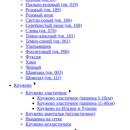
Пыльно-розовый (цв. 019)
Розовый (цв. 189)
Розовый неон
Светло-серый (цв. 166)
Серебристый пион (цв. 168)
Слива (цв. 076)
Темно-красный (цв. 101)
Темно-синий (цв. 061)
Ультрамарин
Фиолетовый (цв. 096)
Фуксия
Хаки
Черный
Шампань (цв. 003)
Шоколад (цв. 111)
Кружево
Кружево эластичное
Кружево эластичное (ширина 1-10см)
Кружево эластичное (ширина 11-40см)
Кружево из Италии и Турции
Кружево шантильи (неэластичное)
Вышивка на сетке
Кружево неэластичное