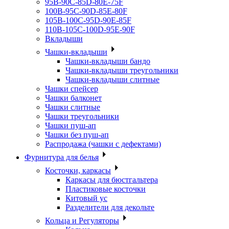
95B-90C-85D-80E-75F
100B-95C-90D-85E-80F
105B-100C-95D-90E-85F
110B-105C-100D-95E-90F
Вкладыши
Чашки-вкладыши
Чашки-вкладыши бандо
Чашки-вкладыши треугольники
Чашки-вкладыши слитные
Чашки спейсер
Чашки балконет
Чашки слитные
Чашки треугольники
Чашки пуш-ап
Чашки без пуш-ап
Распродажа (чашки с дефектами)
Фурнитура для белья
Косточки, каркасы
Каркасы для бюстгальтера
Пластиковые косточки
Китовый ус
Разделители для декольте
Кольца и Регуляторы