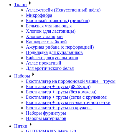
Ткани
Атлас-стрейч (Искусственный шёлк)
Микрофибра
Бюстовый трикотаж (трилобал)
Бельевая утягивающая
Хлопок (для ластовицы)
Хлопок с лайкрой
Кашкорсе с лайкрой
Ажурная рибана (с перфорацией)
Подкладка для купальников
Бифлекс для купальников
Атлас прокатный
Для эротического белья
Наборы
Бюстгальтер на поролоновой чашке + трусы
Бюстгальтер + трусы (48-58 р-р)
Бюстгальтер + трусы (без кружева)
Бюстгальтер + трусы (сетка с кружевом)
Бюстгальтер + трусы из эластичной сетки
Бюстгальтер + трусы из кружева
Наборы фурнитуры
Наборы материалов
Нитки
GUTERMANN Mara 120