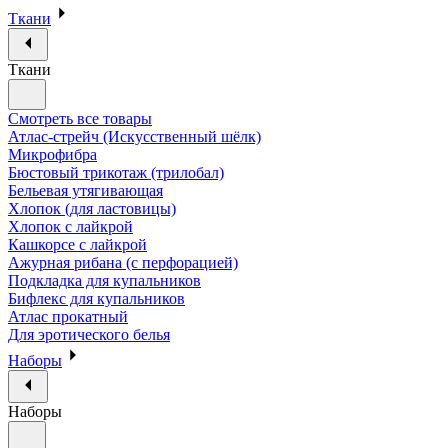
Ткани
Ткани
Смотреть все товары
Атлас-стрейч (Искусственный шёлк)
Микрофибра
Бюстовый трикотаж (трилобал)
Бельевая утягивающая
Хлопок (для ластовицы)
Хлопок с лайкрой
Кашкорсе с лайкрой
Ажурная рибана (с перфорацией)
Подкладка для купальников
Бифлекс для купальников
Атлас прокатный
Для эротического белья
Наборы
Наборы