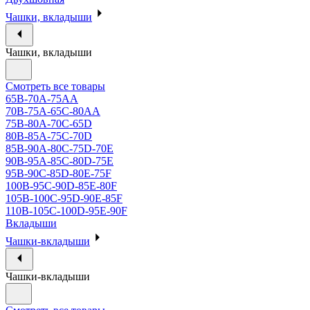
Чашки, вкладыши
Чашки, вкладыши
Смотреть все товары
65B-70A-75АА
70В-75А-65С-80АА
75В-80А-70С-65D
80В-85А-75С-70D
85В-90А-80С-75D-70E
90B-95A-85C-80D-75E
95B-90C-85D-80E-75F
100B-95C-90D-85E-80F
105B-100C-95D-90E-85F
110B-105C-100D-95E-90F
Вкладыши
Чашки-вкладыши
Чашки-вкладыши