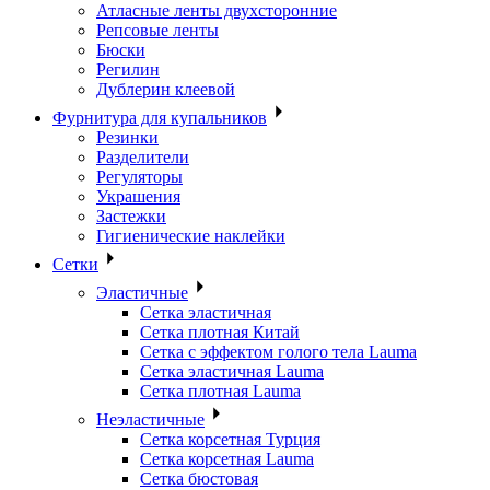
Атласные ленты двухсторонние
Репсовые ленты
Бюски
Регилин
Дублерин клеевой
Фурнитура для купальников
Резинки
Разделители
Регуляторы
Украшения
Застежки
Гигиенические наклейки
Сетки
Эластичные
Сетка эластичная
Сетка плотная Китай
Сетка с эффектом голого тела Lauma
Сетка эластичная Lauma
Сетка плотная Lauma
Неэластичные
Сетка корсетная Турция
Сетка корсетная Lauma
Сетка бюстовая