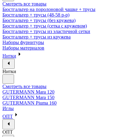
Смотреть все товары
Бюстгальтер на поролоновой чашке + трусы
Бюстгальтер + трусы (48-58 р-р)
Бюстгальтер + трусы (без кружева)
Бюстгальтер + трусы (сетка с кружевом)
Бюстгальтер + трусы из эластичной сетки
Бюстгальтер + трусы из кружева
Наборы фурнитуры
Наборы материалов
Нитки
Нитки
Смотреть все товары
GUTERMANN Mara 120
GUTERMANN Mara 150
GUTERMANN Piuma 160
Иглы
ОПТ
ОПТ