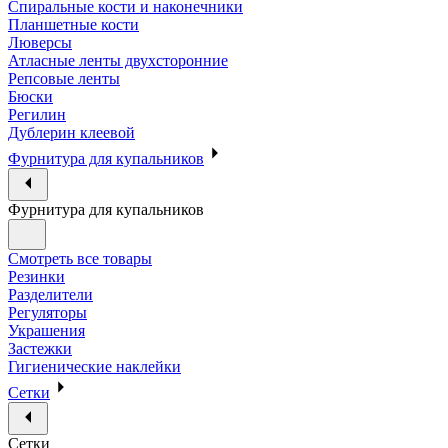
Спиральные кости и наконечники
Планшетные кости
Люверсы
Атласные ленты двухсторонние
Репсовые ленты
Бюски
Регилин
Дублерин клеевой
Фурнитура для купальников
Фурнитура для купальников
Смотреть все товары
Резинки
Разделители
Регуляторы
Украшения
Застежки
Гигиенические наклейки
Сетки
Сетки