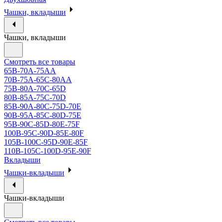
Чашки, вкладыши
Чашки, вкладыши
Смотреть все товары
65B-70A-75АА
70В-75А-65С-80АА
75В-80А-70С-65D
80В-85А-75С-70D
85В-90А-80С-75D-70E
90B-95A-85C-80D-75E
95B-90C-85D-80E-75F
100B-95C-90D-85E-80F
105B-100C-95D-90E-85F
110B-105C-100D-95E-90F
Вкладыши
Чашки-вкладыши
Чашки-вкладыши