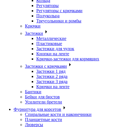
Кольца
Регуляторы
Регуляторы с крючками
Полукольца
Треугольники и ромбы
Крючки
Застежки
Металлические
Пластиковые
Застежки для чулок
Кнопки на ленте
Крючки-застежки для кормящих
Застежки с крючками
Застежки 1 ряд
Застежки 2 ряда
Застежки 3 ряда
Крючки на ленте
Бантики
Бейки для бюстов
Усилители бретели
Фурнитура для корсетов
Спиральные кости и наконечники
Планшетные кости
Люверсы