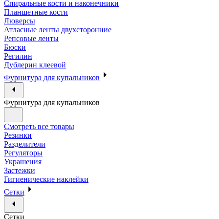
Спиральные кости и наконечники
Планшетные кости
Люверсы
Атласные ленты двухсторонние
Репсовые ленты
Бюски
Регилин
Дублерин клеевой
Фурнитура для купальников
Фурнитура для купальников
Смотреть все товары
Резинки
Разделители
Регуляторы
Украшения
Застежки
Гигиенические наклейки
Сетки
Сетки