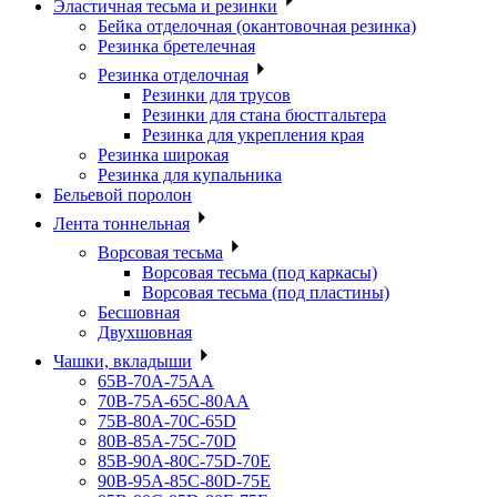
Эластичная тесьма и резинки
Бейка отделочная (окантовочная резинка)
Резинка бретелечная
Резинка отделочная
Резинки для трусов
Резинки для стана бюстгальтера
Резинка для укрепления края
Резинка широкая
Резинка для купальника
Бельевой поролон
Лента тоннельная
Ворсовая тесьма
Ворсовая тесьма (под каркасы)
Ворсовая тесьма (под пластины)
Бесшовная
Двухшовная
Чашки, вкладыши
65B-70A-75АА
70В-75А-65С-80АА
75В-80А-70С-65D
80В-85А-75С-70D
85В-90А-80С-75D-70E
90B-95A-85C-80D-75E