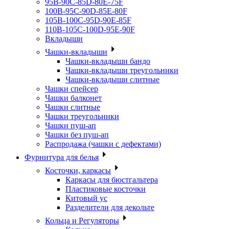
95B-90C-85D-80E-75F
100B-95C-90D-85E-80F
105B-100C-95D-90E-85F
110B-105C-100D-95E-90F
Вкладыши
Чашки-вкладыши
Чашки-вкладыши бандо
Чашки-вкладыши треугольники
Чашки-вкладыши слитные
Чашки спейсер
Чашки балконет
Чашки слитные
Чашки треугольники
Чашки пуш-ап
Чашки без пуш-ап
Распродажа (чашки с дефектами)
Фурнитура для белья
Косточки, каркасы
Каркасы для бюстгальтера
Пластиковые косточки
Китовый ус
Разделители для декольте
Кольца и Регуляторы