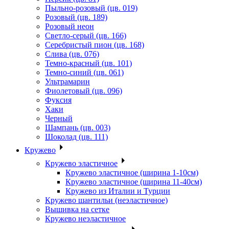
Пыльно-розовый (цв. 019)
Розовый (цв. 189)
Розовый неон
Светло-серый (цв. 166)
Серебристый пион (цв. 168)
Слива (цв. 076)
Темно-красный (цв. 101)
Темно-синий (цв. 061)
Ультрамарин
Фиолетовый (цв. 096)
Фуксия
Хаки
Черный
Шампань (цв. 003)
Шоколад (цв. 111)
Кружево
Кружево эластичное
Кружево эластичное (ширина 1-10см)
Кружево эластичное (ширина 11-40см)
Кружево из Италии и Турции
Кружево шантильи (неэластичное)
Вышивка на сетке
Кружево неэластичное