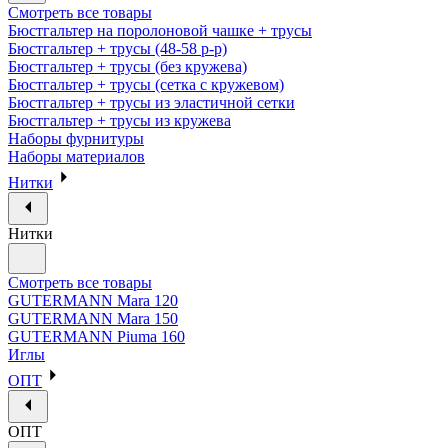
Смотреть все товары
Бюстгальтер на поролоновой чашке + трусы
Бюстгальтер + трусы (48-58 р-р)
Бюстгальтер + трусы (без кружева)
Бюстгальтер + трусы (сетка с кружевом)
Бюстгальтер + трусы из эластичной сетки
Бюстгальтер + трусы из кружева
Наборы фурнитуры
Наборы материалов
Нитки
Нитки
Смотреть все товары
GUTERMANN Mara 120
GUTERMANN Mara 150
GUTERMANN Piuma 160
Иглы
ОПТ
ОПТ