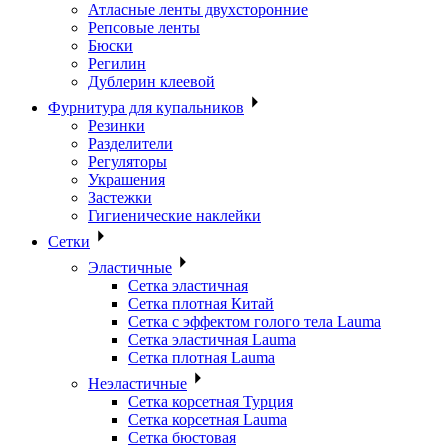
Атласные ленты двухсторонние
Репсовые ленты
Бюски
Регилин
Дублерин клеевой
Фурнитура для купальников
Резинки
Разделители
Регуляторы
Украшения
Застежки
Гигиенические наклейки
Сетки
Эластичные
Сетка эластичная
Сетка плотная Китай
Сетка с эффектом голого тела Lauma
Сетка эластичная Lauma
Сетка плотная Lauma
Неэластичные
Сетка корсетная Турция
Сетка корсетная Lauma
Сетка бюстовая