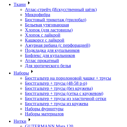
Ткани
Атлас-стрейч (Искусственный шёлк)
Микрофибра
Бюстовый трикотаж (трилобал)
Бельевая утягивающая
Хлопок (для ластовицы)
Хлопок с лайкрой
Кашкорсе с лайкрой
Ажурная рибана (с перфорацией)
Подкладка для купальников
Бифлекс для купальников
Атлас прокатный
Для эротического белья
Наборы
Бюстгальтер на поролоновой чашке + трусы
Бюстгальтер + трусы (48-58 р-р)
Бюстгальтер + трусы (без кружева)
Бюстгальтер + трусы (сетка с кружевом)
Бюстгальтер + трусы из эластичной сетки
Бюстгальтер + трусы из кружева
Наборы фурнитуры
Наборы материалов
Нитки
GUTERMANN Mara 120