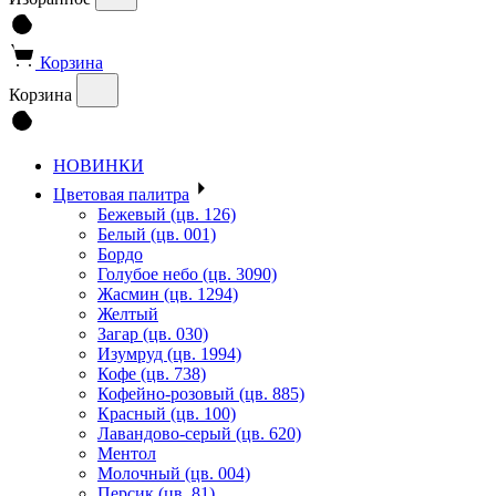
Корзина
Корзина
НОВИНКИ
Цветовая палитра
Бежевый (цв. 126)
Белый (цв. 001)
Бордо
Голубое небо (цв. 3090)
Жасмин (цв. 1294)
Желтый
Загар (цв. 030)
Изумруд (цв. 1994)
Кофе (цв. 738)
Кофейно-розовый (цв. 885)
Красный (цв. 100)
Лавандово-серый (цв. 620)
Ментол
Молочный (цв. 004)
Персик (цв. 81)