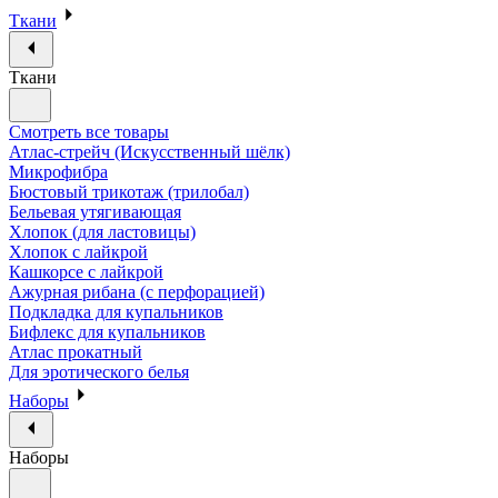
Ткани
Ткани
Смотреть все товары
Атлас-стрейч (Искусственный шёлк)
Микрофибра
Бюстовый трикотаж (трилобал)
Бельевая утягивающая
Хлопок (для ластовицы)
Хлопок с лайкрой
Кашкорсе с лайкрой
Ажурная рибана (с перфорацией)
Подкладка для купальников
Бифлекс для купальников
Атлас прокатный
Для эротического белья
Наборы
Наборы