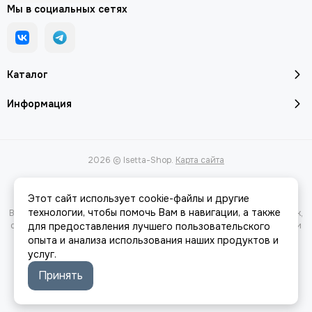
Мы в социальных сетях
Каталог
Информация
2026 © Isetta-Shop.
Карта сайта
Этот сайт использует cookie-файлы и другие
технологии, чтобы помочь Вам в навигации, а также
Вся представленная на сайте информация, касающаяся характеристик,
стоимости товаров и услуг, носит информационный характер и ни при
для предоставления лучшего пользовательского
каких условиях не является публичной офертой, определяемой
опыта и анализа использования наших продуктов и
положениями Статьи 437(2) Гражданского кодекса РФ.
услуг.
Принять