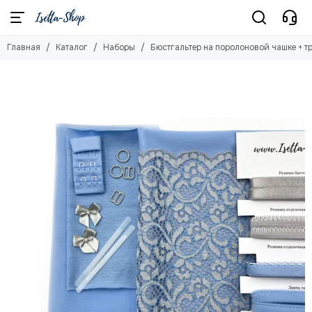
Наборы
Главная
Каталог
Наборы
Бюстгальтер на поролоновой чашке + т
Смотреть все товары
Бюстгальтер на поролоновой чашке + трусы
Бюстгальтер + трусы (48-58 р-р)
Бюстгальтер + трусы (без кружева)
Бюстгальтер + трусы (сетка с кружевом)
Бюстгальтер + трусы из эластичной сетки
Бюстгальтер + трусы из кружева
Наборы фурнитуры
Наборы материалов