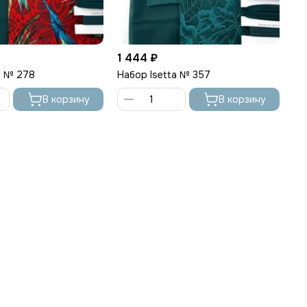
1 444 ₽
1 
a № 278
Набор Isetta № 357
На
В корзину
В корзину