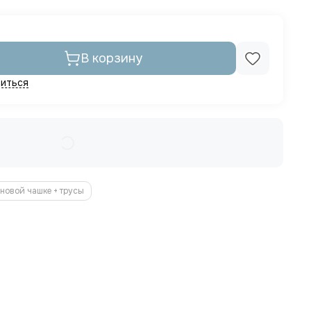
В корзину
иться
новой чашке + трусы