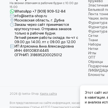
Кружево
Эластичная
Бельевой п
WhatsApp +7 (909) 909-52-84
Лента тонн
info@isetta-shop.ru
Чашки, вкл
Московская область, г. Дубна
Фурнитура 
Заказы через сайт принимаются
Фурнитура 
круглосуточно. Отправка заказов
Фурнитура 
только в рабочие будни.
Сетки
Летний режим работы склада: пн-чт с
Ткани
09.00 до 14.00, пт с 09.00 до 12.00
Наборы
ИП Атряскина Анна Александровна
Нитки
ИНН: 691008314445
Иглы
ОГРНИП: 318695200025012
ОПТ
Образцы
Подарочны
ЛИКВИДАЦ
Блокноты
Этот сайт ис
2026 © Isetta-Shop.
Карта сайта
в навигации,
и анализа ис
Вся представленная на сайте информация, касающаяся характеристи
положениями Статьи 437(2) Гражданского кодекса РФ.