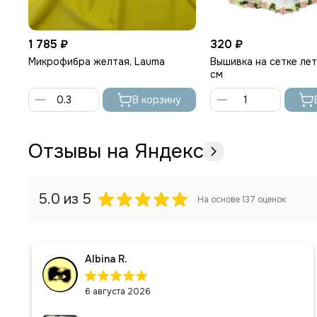
1 785 ₽
320 ₽
Микрофибра желтая, Lauma
Вышивка на сетке ле
см
В корзину
Отзывы на Яндекс
5.0
из 5
На основе
137
оценок
Albina R.
6 августа 2026