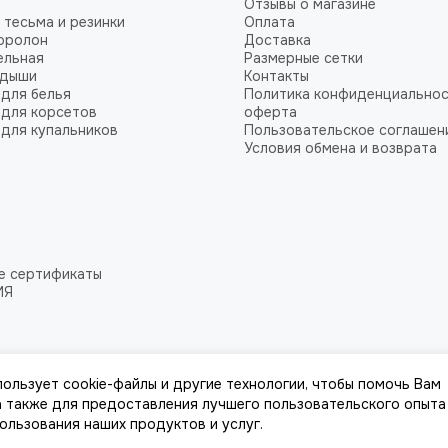
Отзывы о магазине
 тесьма и резинки
Оплата
оролон
Доставка
ельная
Размерные сетки
адыши
Контакты
для белья
Политика конфиденциальнос
для корсетов
оферта
для купальников
Пользовательское соглашен
Условия обмена и возврата
е сертификаты
ИЯ
пользует cookie-файлы и другие технологии, чтобы помочь Вам
 а также для предоставления лучшего пользовательского опыта
пользования наших продуктов и услуг.
к, стоимости товаров и услуг, носит информационный характер и ни при к