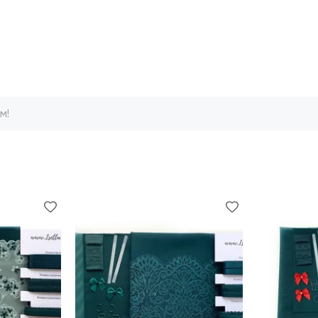
м!
м на складе