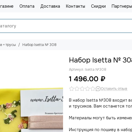
газине
Оплата
Доставка
Контакты
Скидки
Партнеры
е + трусы
Набор Isetta № 308
Набор Isetta № 30
Артикул:
Isetta №308
1 496.00 ₽
Оставить отзыв
В набор Isetta №308 входит 
и трусиков. Вам останется то
Материалы могут быть изменен
Инструкция по пошиву в наб