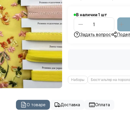
В наличии
1
Задать вопрос
Подел
Наборы
Бюстгальтер на пороло
О товаре
Доставка
Оплата