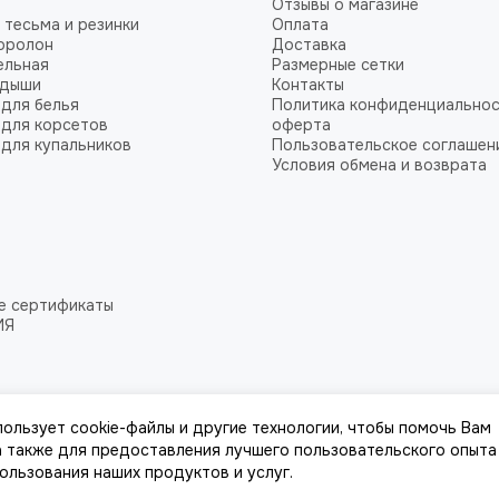
Отзывы о магазине
 тесьма и резинки
Оплата
оролон
Доставка
ельная
Размерные сетки
адыши
Контакты
для белья
Политика конфиденциальнос
для корсетов
оферта
для купальников
Пользовательское соглашен
Условия обмена и возврата
е сертификаты
ИЯ
пользует cookie-файлы и другие технологии, чтобы помочь Вам
 а также для предоставления лучшего пользовательского опыта
пользования наших продуктов и услуг.
к, стоимости товаров и услуг, носит информационный характер и ни при к