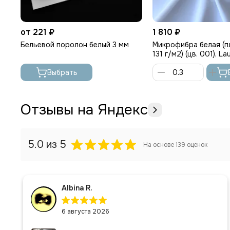
от 221 ₽
1 810 ₽
Бельевой поролон белый 3 мм
Микрофибра белая (п
131 г/м2) (цв. 001), L
Выбрать
Отзывы на Яндекс
5.0
из 5
На основе
139
оценок
Albina R.
6 августа 2026