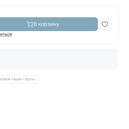
В корзину
иться
новой чашке + трусы