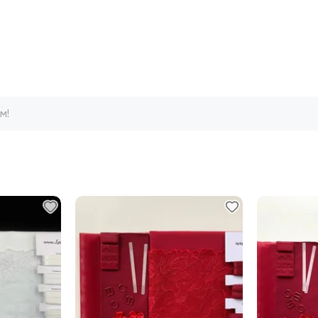
м!
м на складе