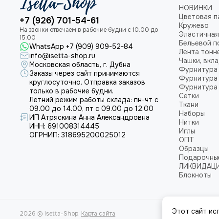
НОВИНКИ
Цветовая п
+7 (926) 701-54-61
Кружево
Эластичная
Бельевой п
WhatsApp +7 (909) 909-52-84
Лента тонн
info@isetta-shop.ru
Чашки, вкл
Московская область, г. Дубна
Фурнитура 
Заказы через сайт принимаются
Фурнитура 
круглосуточно. Отправка заказов
Фурнитура 
только в рабочие будни.
Сетки
Летний режим работы склада: пн-чт с
Ткани
09.00 до 14.00, пт с 09.00 до 12.00
Наборы
ИП Атряскина Анна Александровна
Нитки
ИНН: 691008314445
Иглы
ОГРНИП: 318695200025012
ОПТ
Образцы
Подарочны
ЛИКВИДАЦ
Блокноты
Этот сайт ис
2026 © Isetta-Shop.
Карта сайта