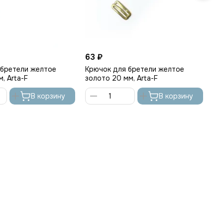
63 ₽
14
 бретели желтое
Крючок для бретели желтое
Кр
, Arta-F
золото 20 мм, Arta-F
мм
В корзину
В корзину