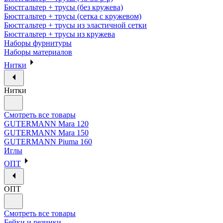
Бюстгальтер + трусы (без кружева)
Бюстгальтер + трусы (сетка с кружевом)
Бюстгальтер + трусы из эластичной сетки
Бюстгальтер + трусы из кружева
Наборы фурнитуры
Наборы материалов
Нитки
Нитки
Смотреть все товары
GUTERMANN Mara 120
GUTERMANN Mara 150
GUTERMANN Piuma 160
Иглы
ОПТ
ОПТ
Смотреть все товары
Бейки и резинки