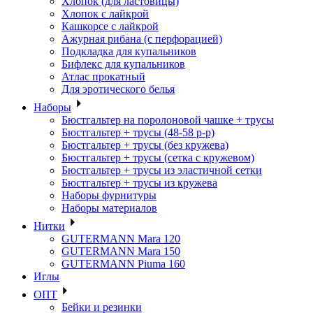
Хлопок (для ластовицы)
Хлопок с лайкрой
Кашкорсе с лайкрой
Ажурная рибана (с перфорацией)
Подкладка для купальников
Бифлекс для купальников
Атлас прокатный
Для эротического белья
Наборы
Бюстгальтер на поролоновой чашке + трусы
Бюстгальтер + трусы (48-58 р-р)
Бюстгальтер + трусы (без кружева)
Бюстгальтер + трусы (сетка с кружевом)
Бюстгальтер + трусы из эластичной сетки
Бюстгальтер + трусы из кружева
Наборы фурнитуры
Наборы материалов
Нитки
GUTERMANN Mara 120
GUTERMANN Mara 150
GUTERMANN Piuma 160
Иглы
ОПТ
Бейки и резинки