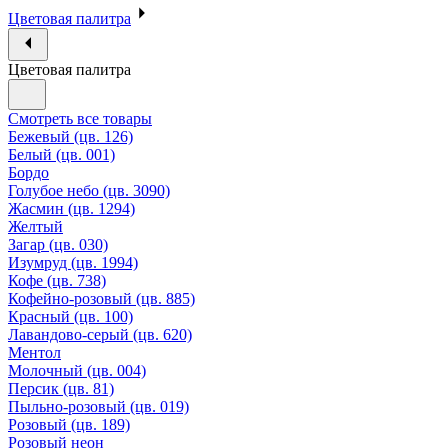
Цветовая палитра
Цветовая палитра
Смотреть все товары
Бежевый (цв. 126)
Белый (цв. 001)
Бордо
Голубое небо (цв. 3090)
Жасмин (цв. 1294)
Желтый
Загар (цв. 030)
Изумруд (цв. 1994)
Кофе (цв. 738)
Кофейно-розовый (цв. 885)
Красный (цв. 100)
Лавандово-серый (цв. 620)
Ментол
Молочный (цв. 004)
Персик (цв. 81)
Пыльно-розовый (цв. 019)
Розовый (цв. 189)
Розовый неон