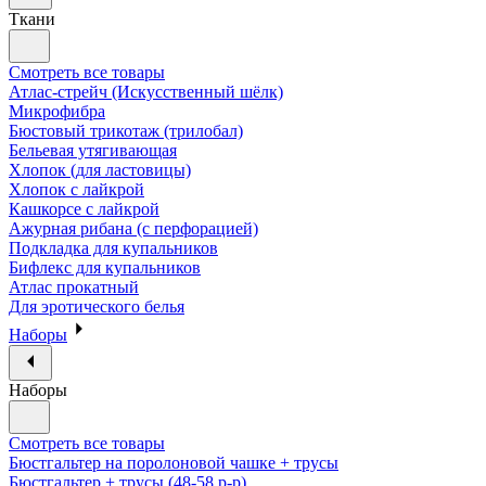
Ткани
Смотреть все товары
Атлас-стрейч (Искусственный шёлк)
Микрофибра
Бюстовый трикотаж (трилобал)
Бельевая утягивающая
Хлопок (для ластовицы)
Хлопок с лайкрой
Кашкорсе с лайкрой
Ажурная рибана (с перфорацией)
Подкладка для купальников
Бифлекс для купальников
Атлас прокатный
Для эротического белья
Наборы
Наборы
Смотреть все товары
Бюстгальтер на поролоновой чашке + трусы
Бюстгальтер + трусы (48-58 р-р)