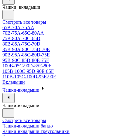
Чашки, вкладыши
Смотреть все товары
65B-70A-75АА
70В-75А-65С-80АА
75В-80А-70С-65D
80В-85А-75С-70D
85В-90А-80С-75D-70E
90B-95A-85C-80D-75E
95B-90C-85D-80E-75F
100B-95C-90D-85E-80F
105B-100C-95D-90E-85F
110B-105C-100D-95E-90F
Вкладыши
Чашки-вкладыши
Чашки-вкладыши
Смотреть все товары
Чашки-вкладыши бандо
Чашки-вкладыши треугольники