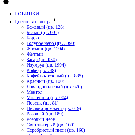
НОВИНКИ
Цветовая палитра
Бежевый (цв. 126)
Белый (цв. 001)
Бордо
Голубое небо (цв. 3090)
Жасмин (цв. 1294)
Желтый
Загар (цв. 030)
Изумруд (цв. 1994)
Кофе (цв. 738)
Кофейно-розовый (цв. 885)
Красный (цв. 100)
Лавандово-серый (цв. 620)
Ментол
Молочный (цв. 004)
Персик (цв. 81)
Пыльно-розовый (цв. 019)
Розовый (цв. 189)
Розовый неон
Светло-серый (цв. 166)
Серебристый пион (цв. 168)