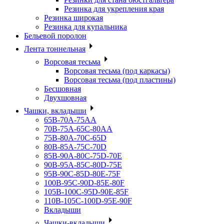
Резинка для укрепления края
Резинка широкая
Резинка для купальника
Бельевой поролон
Лента тоннельная
Ворсовая тесьма
Ворсовая тесьма (под каркасы)
Ворсовая тесьма (под пластины)
Бесшовная
Двухшовная
Чашки, вкладыши
65B-70A-75АА
70В-75А-65С-80АА
75В-80А-70С-65D
80В-85А-75С-70D
85В-90А-80С-75D-70E
90B-95A-85C-80D-75E
95B-90C-85D-80E-75F
100B-95C-90D-85E-80F
105B-100C-95D-90E-85F
110B-105C-100D-95E-90F
Вкладыши
Чашки-вкладыши