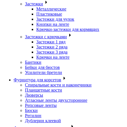
Застежки
Металлические
Пластиковые
Застежки для чулок
Кнопки на ленте
Крючки-застежки для кормящих
Застежки с крючками
Застежки 1 ряд
Застежки 2 ряда
Застежки 3 ряда
Крючки на ленте
Бантики
Бейки для бюстов
Усилители бретели
Фурнитура для корсетов
Спиральные кости и наконечники
Планшетные кости
Люверсы
Атласные ленты двухсторонние
Репсовые ленты
Бюски
Регилин
Дублерин клеевой