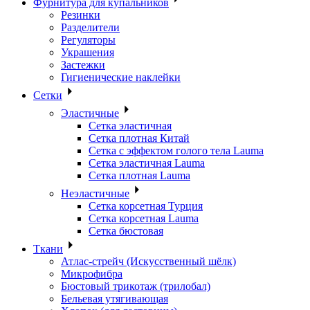
Фурнитура для купальников
Резинки
Разделители
Регуляторы
Украшения
Застежки
Гигиенические наклейки
Сетки
Эластичные
Сетка эластичная
Сетка плотная Китай
Сетка с эффектом голого тела Lauma
Сетка эластичная Lauma
Сетка плотная Lauma
Неэластичные
Сетка корсетная Турция
Сетка корсетная Lauma
Сетка бюстовая
Ткани
Атлас-стрейч (Искусственный шёлк)
Микрофибра
Бюстовый трикотаж (трилобал)
Бельевая утягивающая