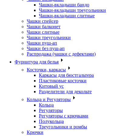
Чашки-вкладыши бандо
Чашки-вкладыши треугольники
Чашки-вкладыши слитные
Чашки спейсер
Чашки балконет
Чашки слитные
Чашки треугольники
Чашки пуш-ап
Чашки без пуш-ап
Распродажа (чашки с дефектами)
Фурнитура для белья
Косточки, каркасы
Каркасы для бюстгальтера
Пластиковые косточки
Китовый ус
Разделители для декольте
Кольца и Регуляторы
Кольца
Регуляторы
Регуляторы с крючками
Полукольца
Треугольники и ромбы
Крючки