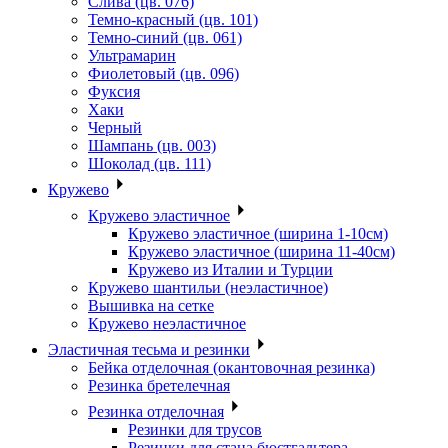
Слива (цв. 076)
Темно-красный (цв. 101)
Темно-синий (цв. 061)
Ультрамарин
Фиолетовый (цв. 096)
Фуксия
Хаки
Черный
Шампань (цв. 003)
Шоколад (цв. 111)
Кружево
Кружево эластичное
Кружево эластичное (ширина 1-10см)
Кружево эластичное (ширина 11-40см)
Кружево из Италии и Турции
Кружево шантильи (неэластичное)
Вышивка на сетке
Кружево неэластичное
Эластичная тесьма и резинки
Бейка отделочная (окантовочная резинка)
Резинка бретелечная
Резинка отделочная
Резинки для трусов
Резинки для стана бюстгальтера