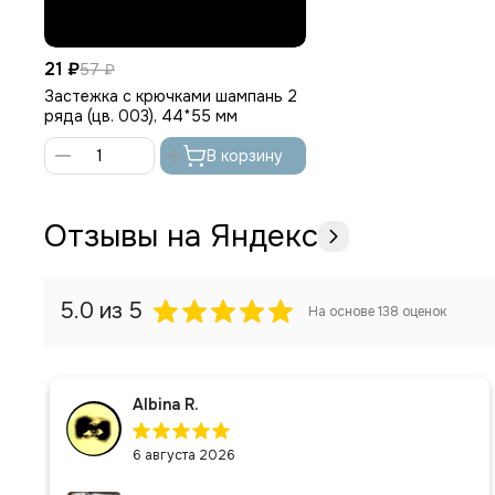
21 ₽
57 ₽
Застежка с крючками шампань 2
ряда (цв. 003), 44*55 мм
В корзину
Отзывы на Яндекс
5.0
из 5
На основе
138
оценок
Albina R.
6 августа 2026