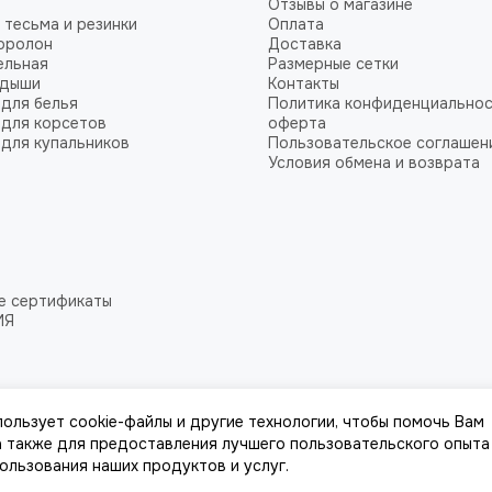
Отзывы о магазине
 тесьма и резинки
Оплата
оролон
Доставка
ельная
Размерные сетки
адыши
Контакты
для белья
Политика конфиденциальнос
для корсетов
оферта
для купальников
Пользовательское соглашен
Условия обмена и возврата
е сертификаты
ИЯ
пользует cookie-файлы и другие технологии, чтобы помочь Вам
 а также для предоставления лучшего пользовательского опыта
пользования наших продуктов и услуг.
к, стоимости товаров и услуг, носит информационный характер и ни при к