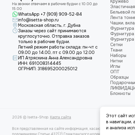
Кружево
Эластичная
Бельевой п
WhatsApp +7 (909) 909-52-84
Лента тонн
info@isetta-shop.ru
Чашки, вкл
Московская область, г. Дубна
Фурнитура 
Заказы через сайт принимаются
Фурнитура 
круглосуточно. Отправка заказов
Фурнитура 
только в рабочие будни.
Сетки
Летний режим работы склада: пн-чт с
Ткани
09.00 до 14.00, пт с 09.00 до 12.00
Наборы
ИП Атряскина Анна Александровна
Нитки
ИНН: 691008314445
Иглы
ОГРНИП: 318695200025012
ОПТ
Образцы
Подарочны
ЛИКВИДАЦ
Блокноты
Этот сайт ис
2026 © Isetta-Shop.
Карта сайта
в навигации,
и анализа ис
Вся представленная на сайте информация, касающаяся характеристи
положениями Статьи 437(2) Гражданского кодекса РФ.