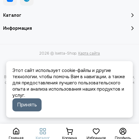
Каталог
Информация
2026 © Isetta-Shop.
Карта сайта
Этот сайт использует cookie-файлы и другие
технологии, чтобы помочь Вам в навигации, а также
Вся представленная на сайте информация, касающаяся характеристик,
стоимости товаров и услуг, носит информационный характер и ни при
для предоставления лучшего пользовательского
каких условиях не является публичной офертой, определяемой
опыта и анализа использования наших продуктов и
положениями Статьи 437(2) Гражданского кодекса РФ.
услуг.
Принять
Главная
Каталог
Корзина
Избранное
Профиль