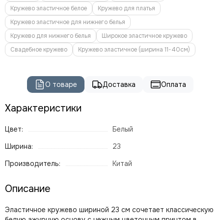
Кружево эластичное белое
Кружево для платья
Кружево эластичное для нижнего белья
Кружево для нижнего белья
Широкое эластичное кружево
Свадебное кружево
Кружево эластичное (ширина 11-40см)
О товаре
Доставка
Оплата
Характеристики
Цвет:
Белый
Ширина:
23
Производитель:
Китай
Описание
Эластичное кружево шириной 23 см сочетает классическую
белую ажурную основу с нежным цветочным принтом в