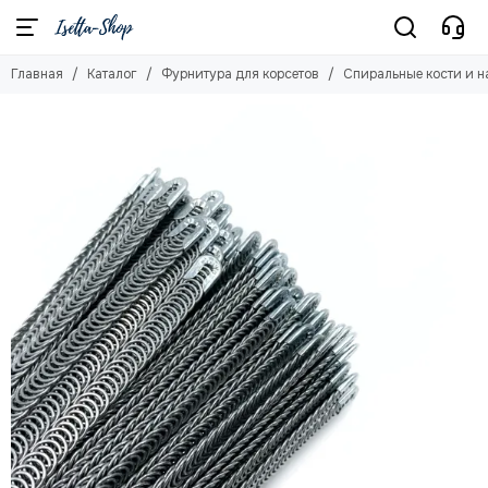
Фурнитура для корсетов
Главная
Каталог
Фурнитура для корсетов
Спиральные кости и н
Смотреть все товары
Спиральные кости и наконечники
Планшетные кости
Люверсы
Атласные ленты двухсторонние
Репсовые ленты
Бюски
Регилин
Дублерин клеевой