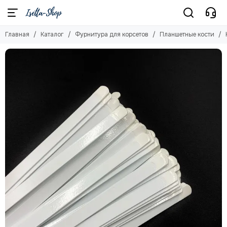
Фурнитура для корсетов
Главная
Каталог
Фурнитура для корсетов
Планшетные кости
Смотреть все товары
Спиральные кости и наконечники
Планшетные кости
Люверсы
Атласные ленты двухсторонние
Репсовые ленты
Бюски
Регилин
Дублерин клеевой