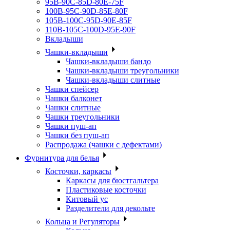
95B-90C-85D-80E-75F
100B-95C-90D-85E-80F
105B-100C-95D-90E-85F
110B-105C-100D-95E-90F
Вкладыши
Чашки-вкладыши
Чашки-вкладыши бандо
Чашки-вкладыши треугольники
Чашки-вкладыши слитные
Чашки спейсер
Чашки балконет
Чашки слитные
Чашки треугольники
Чашки пуш-ап
Чашки без пуш-ап
Распродажа (чашки с дефектами)
Фурнитура для белья
Косточки, каркасы
Каркасы для бюстгальтера
Пластиковые косточки
Китовый ус
Разделители для декольте
Кольца и Регуляторы