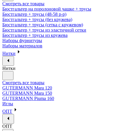
Смотреть все товары
Бюстгальтер на поролоновой чашке + трусы
Бюстгальтер + трусы (48-58 р-р)
Бюстгальтер + трусы (без кружева)
Бюстгальтер + трусы (сетка с кружевом)
Бюстгальтер + трусы из эластичной сетки
Бюстгальтер + трусы из кружева
Наборы фурнитуры
Наборы материалов
Нитки
Нитки
Смотреть все товары
GUTERMANN Mara 120
GUTERMANN Mara 150
GUTERMANN Piuma 160
Иглы
ОПТ
ОПТ