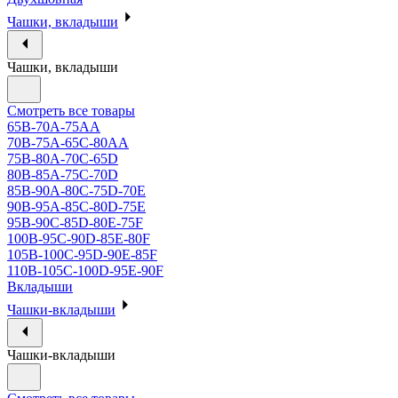
Чашки, вкладыши
Чашки, вкладыши
Смотреть все товары
65B-70A-75АА
70В-75А-65С-80АА
75В-80А-70С-65D
80В-85А-75С-70D
85В-90А-80С-75D-70E
90B-95A-85C-80D-75E
95B-90C-85D-80E-75F
100B-95C-90D-85E-80F
105B-100C-95D-90E-85F
110B-105C-100D-95E-90F
Вкладыши
Чашки-вкладыши
Чашки-вкладыши