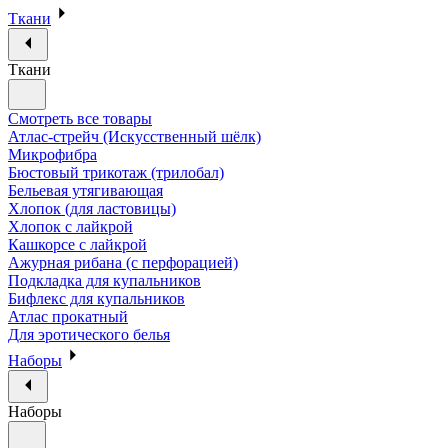
Ткани
Ткани
Смотреть все товары
Атлас-стрейч (Искусственный шёлк)
Микрофибра
Бюстовый трикотаж (трилобал)
Бельевая утягивающая
Хлопок (для ластовицы)
Хлопок с лайкрой
Кашкорсе с лайкрой
Ажурная рибана (с перфорацией)
Подкладка для купальников
Бифлекс для купальников
Атлас прокатный
Для эротического белья
Наборы
Наборы