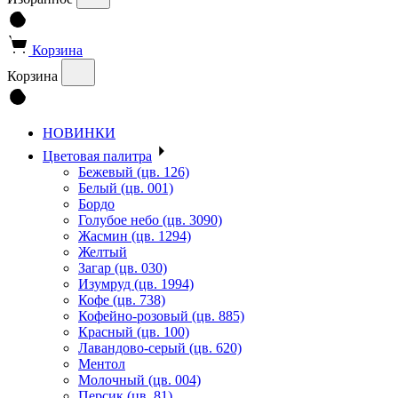
Корзина
Корзина
НОВИНКИ
Цветовая палитра
Бежевый (цв. 126)
Белый (цв. 001)
Бордо
Голубое небо (цв. 3090)
Жасмин (цв. 1294)
Желтый
Загар (цв. 030)
Изумруд (цв. 1994)
Кофе (цв. 738)
Кофейно-розовый (цв. 885)
Красный (цв. 100)
Лавандово-серый (цв. 620)
Ментол
Молочный (цв. 004)
Персик (цв. 81)