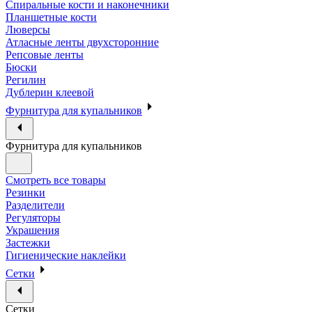
Спиральные кости и наконечники
Планшетные кости
Люверсы
Атласные ленты двухсторонние
Репсовые ленты
Бюски
Регилин
Дублерин клеевой
Фурнитура для купальников
Фурнитура для купальников
Смотреть все товары
Резинки
Разделители
Регуляторы
Украшения
Застежки
Гигиенические наклейки
Сетки
Сетки