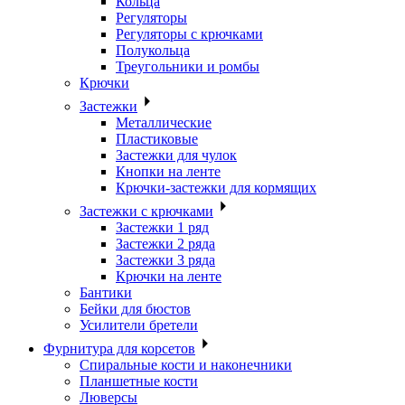
Кольца
Регуляторы
Регуляторы с крючками
Полукольца
Треугольники и ромбы
Крючки
Застежки
Металлические
Пластиковые
Застежки для чулок
Кнопки на ленте
Крючки-застежки для кормящих
Застежки с крючками
Застежки 1 ряд
Застежки 2 ряда
Застежки 3 ряда
Крючки на ленте
Бантики
Бейки для бюстов
Усилители бретели
Фурнитура для корсетов
Спиральные кости и наконечники
Планшетные кости
Люверсы