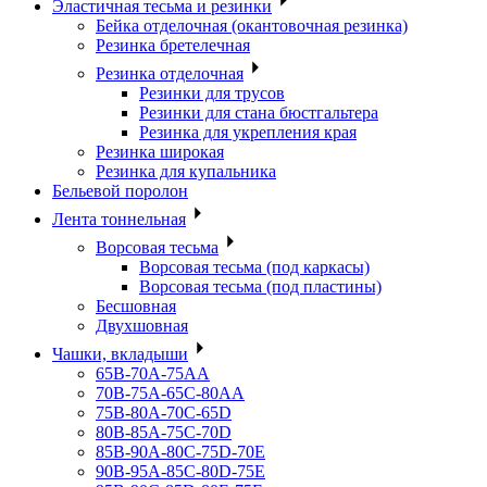
Эластичная тесьма и резинки
Бейка отделочная (окантовочная резинка)
Резинка бретелечная
Резинка отделочная
Резинки для трусов
Резинки для стана бюстгальтера
Резинка для укрепления края
Резинка широкая
Резинка для купальника
Бельевой поролон
Лента тоннельная
Ворсовая тесьма
Ворсовая тесьма (под каркасы)
Ворсовая тесьма (под пластины)
Бесшовная
Двухшовная
Чашки, вкладыши
65B-70A-75АА
70В-75А-65С-80АА
75В-80А-70С-65D
80В-85А-75С-70D
85В-90А-80С-75D-70E
90B-95A-85C-80D-75E