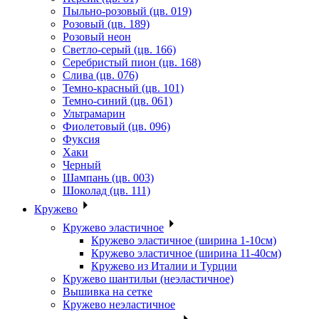
Пыльно-розовый (цв. 019)
Розовый (цв. 189)
Розовый неон
Светло-серый (цв. 166)
Серебристый пион (цв. 168)
Слива (цв. 076)
Темно-красный (цв. 101)
Темно-синий (цв. 061)
Ультрамарин
Фиолетовый (цв. 096)
Фуксия
Хаки
Черный
Шампань (цв. 003)
Шоколад (цв. 111)
Кружево
Кружево эластичное
Кружево эластичное (ширина 1-10см)
Кружево эластичное (ширина 11-40см)
Кружево из Италии и Турции
Кружево шантильи (неэластичное)
Вышивка на сетке
Кружево неэластичное