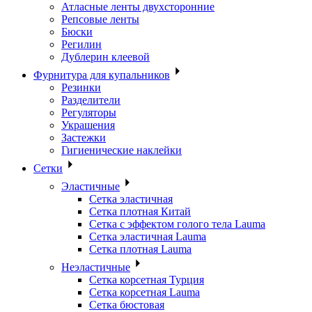
Атласные ленты двухсторонние
Репсовые ленты
Бюски
Регилин
Дублерин клеевой
Фурнитура для купальников
Резинки
Разделители
Регуляторы
Украшения
Застежки
Гигиенические наклейки
Сетки
Эластичные
Сетка эластичная
Сетка плотная Китай
Сетка с эффектом голого тела Lauma
Сетка эластичная Lauma
Сетка плотная Lauma
Неэластичные
Сетка корсетная Турция
Сетка корсетная Lauma
Сетка бюстовая