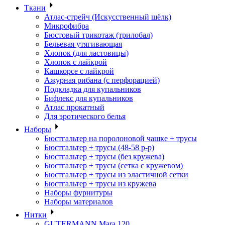
Ткани
Атлас-стрейч (Искусственный шёлк)
Микрофибра
Бюстовый трикотаж (трилобал)
Бельевая утягивающая
Хлопок (для ластовицы)
Хлопок с лайкрой
Кашкорсе с лайкрой
Ажурная рибана (с перфорацией)
Подкладка для купальников
Бифлекс для купальников
Атлас прокатный
Для эротического белья
Наборы
Бюстгальтер на поролоновой чашке + трусы
Бюстгальтер + трусы (48-58 р-р)
Бюстгальтер + трусы (без кружева)
Бюстгальтер + трусы (сетка с кружевом)
Бюстгальтер + трусы из эластичной сетки
Бюстгальтер + трусы из кружева
Наборы фурнитуры
Наборы материалов
Нитки
GUTERMANN Mara 120