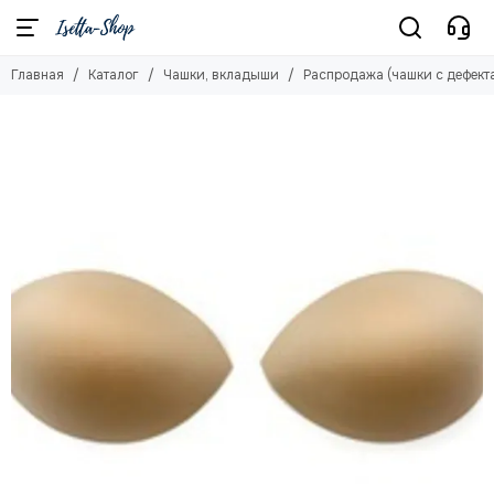
Чашки, вкладыши
Главная
Каталог
Чашки, вкладыши
Распродажа (чашки с дефект
Смотреть все товары
65B-70A-75АА
70В-75А-65С-80АА
75В-80А-70С-65D
80В-85А-75С-70D
85В-90А-80С-75D-70E
90B-95A-85C-80D-75E
95B-90C-85D-80E-75F
100B-95C-90D-85E-80F
105B-100C-95D-90E-85F
110B-105C-100D-95E-90F
Вкладыши
Чашки-вкладыши
Чашки спейсер
Чашки балконет
Чашки слитные