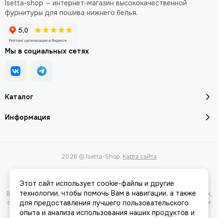
Isetta-shop — интернет-магазин высококачественной
фурнитуры для пошива нижнего белья.
Мы в социальных сетях
Каталог
Информация
2026 © Isetta-Shop.
Карта сайта
Этот сайт использует cookie-файлы и другие
технологии, чтобы помочь Вам в навигации, а также
Вся представленная на сайте информация, касающаяся характеристик,
стоимости товаров и услуг, носит информационный характер и ни при
для предоставления лучшего пользовательского
каких условиях не является публичной офертой, определяемой
опыта и анализа использования наших продуктов и