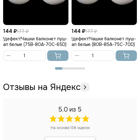
144 ₽
144 ₽
177 ₽
177 ₽
!дефект!Чашки балконет пуш-
!дефект!Чашки балконет пуш-
ап белые (75В-80А-70С-65D)
ап белые (80В-85А-75С-70D)
В
В
корзину
корзину
Отзывы на Яндекс
5.0
из 5
На основе
138
оценок