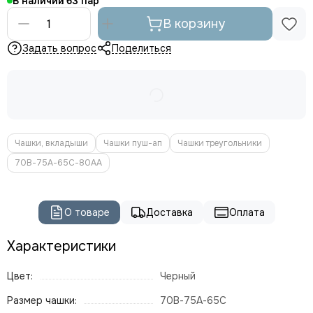
В наличии
63
В корзину
Задать вопрос
Поделиться
Чашки, вкладыши
Чашки пуш-ап
Чашки треугольники
70В-75А-65С-80АА
О товаре
Доставка
Оплата
Характеристики
Цвет:
Черный
Размер чашки:
70В-75А-65С