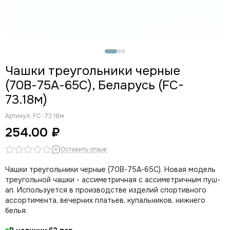
Чашки треугольники
Чашки пуш-ап
Чашки без пуш-ап
Распродажа (чашки с дефектами)
Чашки треугольники черные
(70В-75А-65С), Беларусь (FC-
73.18м)
Артикул:
FC-73.18м
254.00 ₽
Оставить отзыв
Чашки треугольники черные (70В-75А-65С). Новая модель
треугольной чашки - ассиметричная с ассиметричным пуш-
ап. Используется в производстве изделий спортивного
ассортимента, вечерних платьев, купальников, нижнего
белья.