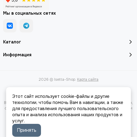
Мы в социальных сетях
Каталог
Информация
2026 © Isetta-Shop.
Карта сайта
Этот сайт использует cookie-файлы и другие
технологии, чтобы помочь Вам в навигации, а также
Вся представленная на сайте информация, касающаяся характеристик,
стоимости товаров и услуг, носит информационный характер и ни при
для предоставления лучшего пользовательского
каких условиях не является публичной офертой, определяемой
опыта и анализа использования наших продуктов и
положениями Статьи 437(2) Гражданского кодекса РФ.
услуг.
Принять