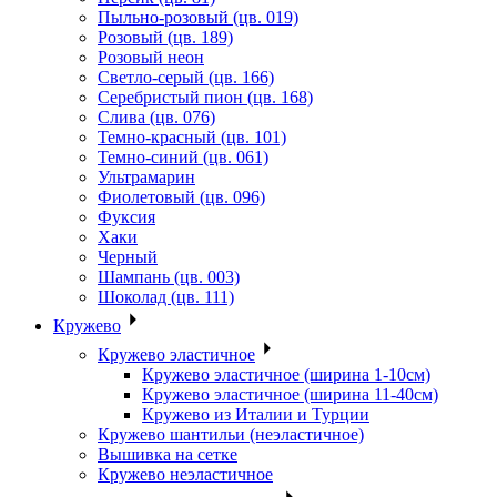
Пыльно-розовый (цв. 019)
Розовый (цв. 189)
Розовый неон
Светло-серый (цв. 166)
Серебристый пион (цв. 168)
Слива (цв. 076)
Темно-красный (цв. 101)
Темно-синий (цв. 061)
Ультрамарин
Фиолетовый (цв. 096)
Фуксия
Хаки
Черный
Шампань (цв. 003)
Шоколад (цв. 111)
Кружево
Кружево эластичное
Кружево эластичное (ширина 1-10см)
Кружево эластичное (ширина 11-40см)
Кружево из Италии и Турции
Кружево шантильи (неэластичное)
Вышивка на сетке
Кружево неэластичное