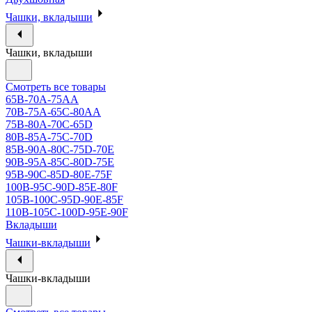
Чашки, вкладыши
Чашки, вкладыши
Смотреть все товары
65B-70A-75АА
70В-75А-65С-80АА
75В-80А-70С-65D
80В-85А-75С-70D
85В-90А-80С-75D-70E
90B-95A-85C-80D-75E
95B-90C-85D-80E-75F
100B-95C-90D-85E-80F
105B-100C-95D-90E-85F
110B-105C-100D-95E-90F
Вкладыши
Чашки-вкладыши
Чашки-вкладыши