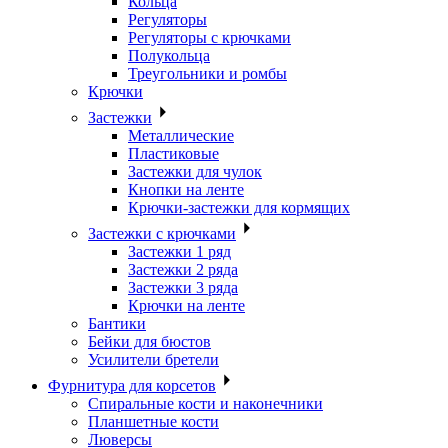
Кольца
Регуляторы
Регуляторы с крючками
Полукольца
Треугольники и ромбы
Крючки
Застежки
Металлические
Пластиковые
Застежки для чулок
Кнопки на ленте
Крючки-застежки для кормящих
Застежки с крючками
Застежки 1 ряд
Застежки 2 ряда
Застежки 3 ряда
Крючки на ленте
Бантики
Бейки для бюстов
Усилители бретели
Фурнитура для корсетов
Спиральные кости и наконечники
Планшетные кости
Люверсы