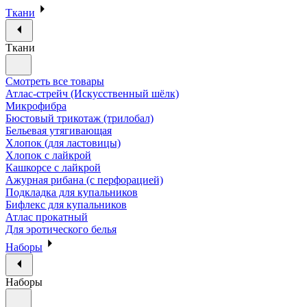
Ткани
Ткани
Смотреть все товары
Атлас-стрейч (Искусственный шёлк)
Микрофибра
Бюстовый трикотаж (трилобал)
Бельевая утягивающая
Хлопок (для ластовицы)
Хлопок с лайкрой
Кашкорсе с лайкрой
Ажурная рибана (с перфорацией)
Подкладка для купальников
Бифлекс для купальников
Атлас прокатный
Для эротического белья
Наборы
Наборы