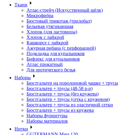
Ткани
Атлас-стрейч (Искусственный шёлк)
Микрофибра
Бюстовый трикотаж (трилобал)
Бельевая утягивающая
Хлопок (для ластовицы)
Хлопок с лайкрой
Кашкорсе с лайкрой
Ажурная рибана (с перфорацией)
Подкладка для купальников
Бифлекс для купальников
Атлас прокатный
Для эротического белья
Наборы
Бюстгальтер на поролоновой чашке + трусы
Бюстгальтер + трусы (48-58 р-р)
Бюстгальтер + трусы (без кружева)
Бюстгальтер + трусы (сетка с кружевом)
Бюстгальтер + трусы из эластичной сетки
Бюстгальтер + трусы из кружева
Наборы фурнитуры
Наборы материалов
Нитки
GUTERMANN Mara 120