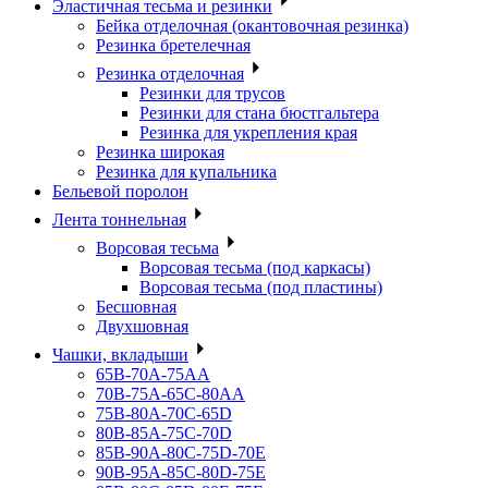
Эластичная тесьма и резинки
Бейка отделочная (окантовочная резинка)
Резинка бретелечная
Резинка отделочная
Резинки для трусов
Резинки для стана бюстгальтера
Резинка для укрепления края
Резинка широкая
Резинка для купальника
Бельевой поролон
Лента тоннельная
Ворсовая тесьма
Ворсовая тесьма (под каркасы)
Ворсовая тесьма (под пластины)
Бесшовная
Двухшовная
Чашки, вкладыши
65B-70A-75АА
70В-75А-65С-80АА
75В-80А-70С-65D
80В-85А-75С-70D
85В-90А-80С-75D-70E
90B-95A-85C-80D-75E