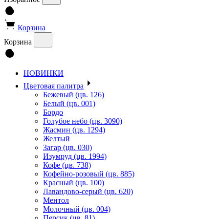
Корзина
Корзина
НОВИНКИ
Цветовая палитра
Бежевый (цв. 126)
Белый (цв. 001)
Бордо
Голубое небо (цв. 3090)
Жасмин (цв. 1294)
Желтый
Загар (цв. 030)
Изумруд (цв. 1994)
Кофе (цв. 738)
Кофейно-розовый (цв. 885)
Красный (цв. 100)
Лавандово-серый (цв. 620)
Ментол
Молочный (цв. 004)
Персик (цв. 81)