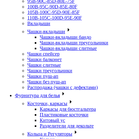
95B-90C-85D-80E-75F
100B-95C-90D-85E-80F
105B-100C-95D-90E-85F
110B-105C-100D-95E-90F
Вкладыши
Чашки-вкладыши
Чашки-вкладыши бандо
Чашки-вкладыши треугольники
Чашки-вкладыши слитные
Чашки спейсер
Чашки балконет
Чашки слитные
Чашки треугольники
Чашки пуш-ап
Чашки без пуш-ап
Распродажа (чашки с дефектами)
Фурнитура для белья
Косточки, каркасы
Каркасы для бюстгальтера
Пластиковые косточки
Китовый ус
Разделители для декольте
Кольца и Регуляторы