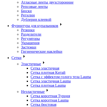
Атласные ленты двухсторонние
Репсовые ленты
Бюски
Регилин
Дублерин клеевой
Фурнитура для купальников
Резинки
Разделители
Регуляторы
Украшения
Застежки
Гигиенические наклейки
Сетки
Эластичные
Сетка эластичная
Сетка плотная Китай
Сетка с эффектом голого тела Lauma
Сетка эластичная Lauma
Сетка плотная Lauma
Неэластичные
Сетка корсетная Турция
Сетка корсетная Lauma
Сетка бюстовая