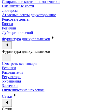
Спиральные кости и наконечники
Планшетные кости
Люверсы
Атласные ленты двухсторонние
Репсовые ленты
Бюски
Регилин
Дублерин клеевой
Фурнитура для купальников
Фурнитура для купальников
Смотреть все товары
Резинки
Разделители
Регуляторы
Украшения
Застежки
Гигиенические наклейки
Сетки
Сетки