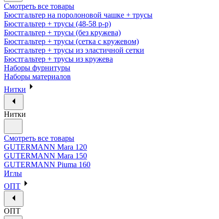
Смотреть все товары
Бюстгальтер на поролоновой чашке + трусы
Бюстгальтер + трусы (48-58 р-р)
Бюстгальтер + трусы (без кружева)
Бюстгальтер + трусы (сетка с кружевом)
Бюстгальтер + трусы из эластичной сетки
Бюстгальтер + трусы из кружева
Наборы фурнитуры
Наборы материалов
Нитки
Нитки
Смотреть все товары
GUTERMANN Mara 120
GUTERMANN Mara 150
GUTERMANN Piuma 160
Иглы
ОПТ
ОПТ