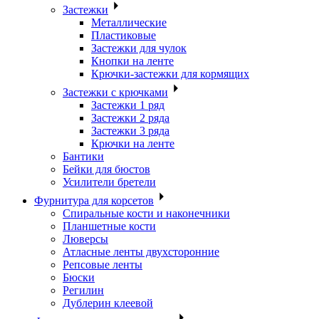
Застежки
Металлические
Пластиковые
Застежки для чулок
Кнопки на ленте
Крючки-застежки для кормящих
Застежки с крючками
Застежки 1 ряд
Застежки 2 ряда
Застежки 3 ряда
Крючки на ленте
Бантики
Бейки для бюстов
Усилители бретели
Фурнитура для корсетов
Спиральные кости и наконечники
Планшетные кости
Люверсы
Атласные ленты двухсторонние
Репсовые ленты
Бюски
Регилин
Дублерин клеевой