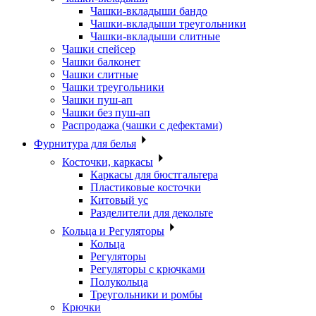
Чашки-вкладыши бандо
Чашки-вкладыши треугольники
Чашки-вкладыши слитные
Чашки спейсер
Чашки балконет
Чашки слитные
Чашки треугольники
Чашки пуш-ап
Чашки без пуш-ап
Распродажа (чашки с дефектами)
Фурнитура для белья
Косточки, каркасы
Каркасы для бюстгальтера
Пластиковые косточки
Китовый ус
Разделители для декольте
Кольца и Регуляторы
Кольца
Регуляторы
Регуляторы с крючками
Полукольца
Треугольники и ромбы
Крючки