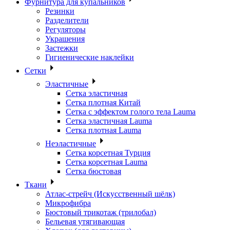
Фурнитура для купальников
Резинки
Разделители
Регуляторы
Украшения
Застежки
Гигиенические наклейки
Сетки
Эластичные
Сетка эластичная
Сетка плотная Китай
Сетка с эффектом голого тела Lauma
Сетка эластичная Lauma
Сетка плотная Lauma
Неэластичные
Сетка корсетная Турция
Сетка корсетная Lauma
Сетка бюстовая
Ткани
Атлас-стрейч (Искусственный шёлк)
Микрофибра
Бюстовый трикотаж (трилобал)
Бельевая утягивающая