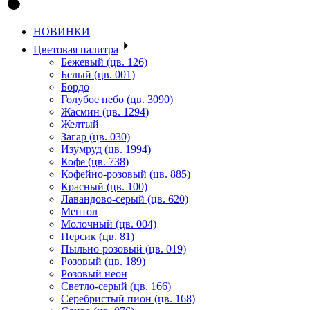
НОВИНКИ
Цветовая палитра
Бежевый (цв. 126)
Белый (цв. 001)
Бордо
Голубое небо (цв. 3090)
Жасмин (цв. 1294)
Желтый
Загар (цв. 030)
Изумруд (цв. 1994)
Кофе (цв. 738)
Кофейно-розовый (цв. 885)
Красный (цв. 100)
Лавандово-серый (цв. 620)
Ментол
Молочный (цв. 004)
Персик (цв. 81)
Пыльно-розовый (цв. 019)
Розовый (цв. 189)
Розовый неон
Светло-серый (цв. 166)
Серебристый пион (цв. 168)