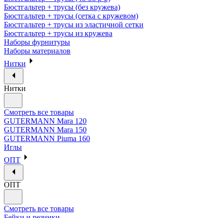
Бюстгальтер + трусы (без кружева)
Бюстгальтер + трусы (сетка с кружевом)
Бюстгальтер + трусы из эластичной сетки
Бюстгальтер + трусы из кружева
Наборы фурнитуры
Наборы материалов
Нитки
Нитки
Смотреть все товары
GUTERMANN Mara 120
GUTERMANN Mara 150
GUTERMANN Piuma 160
Иглы
ОПТ
ОПТ
Смотреть все товары
Бейки и резинки