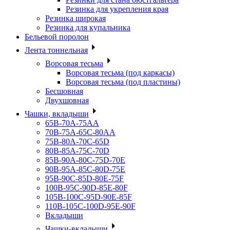
Резинка для укрепления края
Резинка широкая
Резинка для купальника
Бельевой поролон
Лента тоннельная
Ворсовая тесьма
Ворсовая тесьма (под каркасы)
Ворсовая тесьма (под пластины)
Бесшовная
Двухшовная
Чашки, вкладыши
65B-70A-75АА
70В-75А-65С-80АА
75В-80А-70С-65D
80В-85А-75С-70D
85В-90А-80С-75D-70E
90B-95A-85C-80D-75E
95B-90C-85D-80E-75F
100B-95C-90D-85E-80F
105B-100C-95D-90E-85F
110B-105C-100D-95E-90F
Вкладыши
Чашки-вкладыши