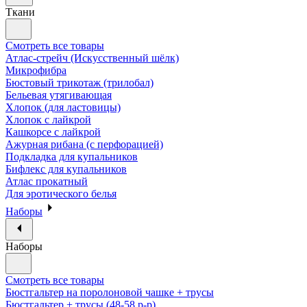
Ткани
Смотреть все товары
Атлас-стрейч (Искусственный шёлк)
Микрофибра
Бюстовый трикотаж (трилобал)
Бельевая утягивающая
Хлопок (для ластовицы)
Хлопок с лайкрой
Кашкорсе с лайкрой
Ажурная рибана (с перфорацией)
Подкладка для купальников
Бифлекс для купальников
Атлас прокатный
Для эротического белья
Наборы
Наборы
Смотреть все товары
Бюстгальтер на поролоновой чашке + трусы
Бюстгальтер + трусы (48-58 р-р)