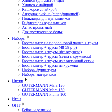
Хлопок (для ластовицы)
Хлопок с лайкрой
Кашкорсе с лайкрой
Ажурная рибана (с перфорацией)
Подкладка для купальников
Бифлекс для купальников
Атлас прокатный
Для эротического белья
Наборы
Бюстгальтер на поролоновой чашке + трусы
Бюстгальтер + трусы (48-58 р-р)
Бюстгальтер + трусы (без кружева)
Бюстгальтер + трусы (сетка с кружевом)
Бюстгальтер + трусы из эластичной сетки
Бюстгальтер + трусы из кружева
Наборы фурнитуры
Наборы материалов
Нитки
GUTERMANN Mara 120
GUTERMANN Mara 150
GUTERMANN Piuma 160
Иглы
ОПТ
Бейки и резинки