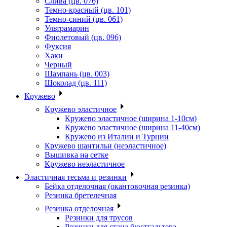
Слива (цв. 076)
Темно-красный (цв. 101)
Темно-синий (цв. 061)
Ультрамарин
Фиолетовый (цв. 096)
Фуксия
Хаки
Черный
Шампань (цв. 003)
Шоколад (цв. 111)
Кружево
Кружево эластичное
Кружево эластичное (ширина 1-10см)
Кружево эластичное (ширина 11-40см)
Кружево из Италии и Турции
Кружево шантильи (неэластичное)
Вышивка на сетке
Кружево неэластичное
Эластичная тесьма и резинки
Бейка отделочная (окантовочная резинка)
Резинка бретелечная
Резинка отделочная
Резинки для трусов
Резинки для стана бюстгальтера