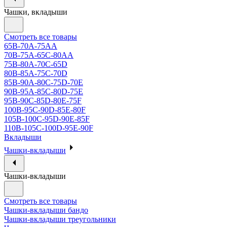
Чашки, вкладыши
Смотреть все товары
65B-70A-75АА
70В-75А-65С-80АА
75В-80А-70С-65D
80В-85А-75С-70D
85В-90А-80С-75D-70E
90B-95A-85C-80D-75E
95B-90C-85D-80E-75F
100B-95C-90D-85E-80F
105B-100C-95D-90E-85F
110B-105C-100D-95E-90F
Вкладыши
Чашки-вкладыши
Чашки-вкладыши
Смотреть все товары
Чашки-вкладыши бандо
Чашки-вкладыши треугольники