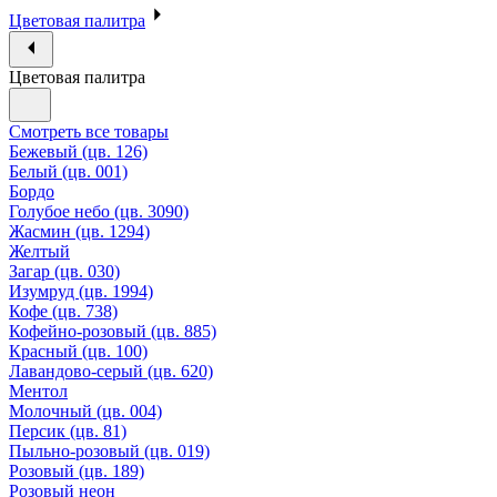
Цветовая палитра
Цветовая палитра
Смотреть все товары
Бежевый (цв. 126)
Белый (цв. 001)
Бордо
Голубое небо (цв. 3090)
Жасмин (цв. 1294)
Желтый
Загар (цв. 030)
Изумруд (цв. 1994)
Кофе (цв. 738)
Кофейно-розовый (цв. 885)
Красный (цв. 100)
Лавандово-серый (цв. 620)
Ментол
Молочный (цв. 004)
Персик (цв. 81)
Пыльно-розовый (цв. 019)
Розовый (цв. 189)
Розовый неон